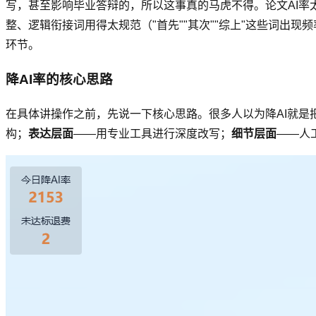
写，甚至影响毕业答辩的，所以这事真的马虎不得。论文AI率太高
整、逻辑衔接词用得太规范（"首先""其次""综上"这些词出
环节。
降AI率的核心思路
在具体讲操作之前，先说一下核心思路。很多人以为降AI就是
构；
表达层面
——用专业工具进行深度改写；
细节层面
——人