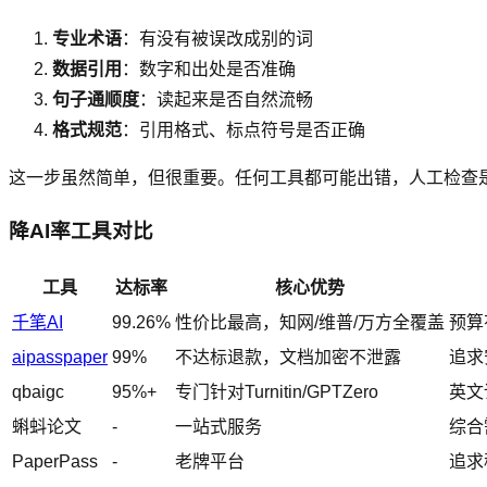
专业术语
：有没有被误改成别的词
数据引用
：数字和出处是否准确
句子通顺度
：读起来是否自然流畅
格式规范
：引用格式、标点符号是否正确
这一步虽然简单，但很重要。任何工具都可能出错，人工检查
降AI率工具对比
工具
达标率
核心优势
千笔AI
99.26%
性价比最高，知网/维普/万方全覆盖
预算
aipasspaper
99%
不达标退款，文档加密不泄露
追求
qbaigc
95%+
专门针对Turnitin/GPTZero
英文
蝌蚪论文
-
一站式服务
综合
PaperPass
-
老牌平台
追求