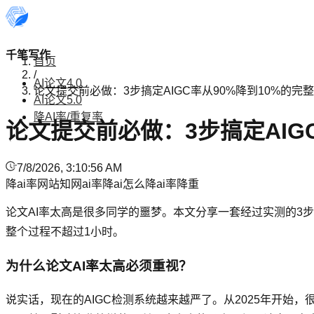
千笔写作
首页
/
AI论文4.0
论文提交前必做：3步搞定AIGC率从90%降到10%的完
AI论文5.0
降AI率/重复率
论文提交前必做：3步搞定AIG
7/8/2026, 3:10:56 AM
降ai率网站
知网ai率
降ai
怎么降ai率
降重
论文AI率太高是很多同学的噩梦。本文分享一套经过实测的3步降
整个过程不超过1小时。
为什么论文AI率太高必须重视？
说实话，现在的AIGC检测系统越来越严了。从2025年开始，