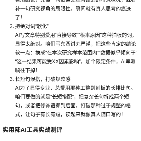
补一句研究视角的局限性，瞬间就有真人思考的痕迹
了！
把绝对词“软化”
AI写文章特别爱用“直接导致”“根本原因”这种拍板的词，
显得太绝对。咱们写东西讲究严谨，把这些肯定的结论
软一点：换成“在本次研究样本范围内”“数据似乎倾向于”
“这一结果可能受XX因素影响”，加个限定条件，AI率唰
唰往下掉！
长短句混搭，打破规整感
AI为了显得专业，总爱用那种工整到刻板的长排比句。
咱们要做的就是“长短搭配”，把复杂长句拆成两个短
句，或者把修饰语挪到后面，打破那种过于规整的格
式，让句子有长有短，读起来就像真人随口写的！
实用降AI工具实战测评