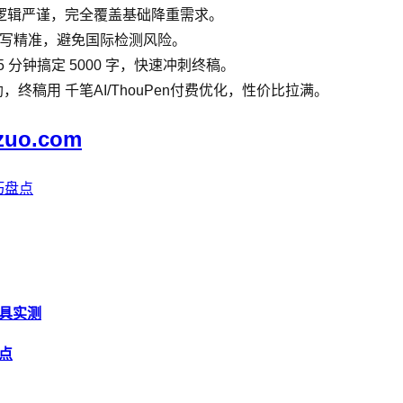
损，逻辑严谨，完全覆盖基础降重需求。
文学术改写精准，避免国际检测风险。
5 分钟搞定 5000 字，快速冲刺终稿。
辅助，终稿用 千笔AI/ThouPen付费优化，性价比拉满。
zuo.com
巧盘点
工具实测
盘点