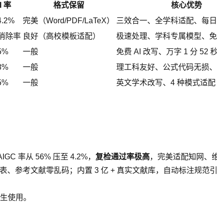
I 率
格式保留
核心优势
.2%
完美（Word/PDF/LaTeX）
三效合一、全学科适配、每日
 消除率
良好（高校模板适配）
极速处理、学科专属模型、免
5%
一般
免费 AI 改写、万字 1 分 5
8%
一般
理工科友好、公式代码无损、
5%
一般
英文学术改写、4 种模式适配 Tur
IGC 率从 56% 压至 4.2%，
复检通过率极高
，完美适配知网、
、图表、参考文献零乱码；内置 3 亿 + 真实文献库，自动标注
生使用。