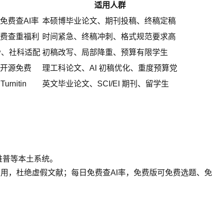
适用人群
免费查AI率
本硕博毕业论文、期刊投稿、终稿定稿
费查重福利
时间紧急、终稿冲刺、格式规范要求高
2 秒、社科适配
初稿改写、局部降重、预算有限学生
开源免费
理工科论文、AI 初稿优化、重度预算党
nitin
英文毕业论文、SCI/EI 期刊、留学生
维普等本土系统。
规范引用，杜绝虚假文献；每日免费查AI率，免费版可免费选题、免