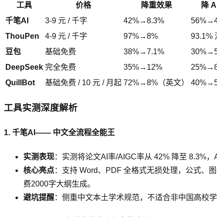
工具
价格
降重效果
降 A
千笔AI
3-9 元 / 千字
42%→8.3%
56%→4
ThouPen
4-9 元 / 千字
97%→8%
93.1%
豆包
基础免费
38%→7.1%
30%→
DeepSeek
完全免费
35%→12%
25%→
QuillBot
基础免费 / 10 元 / 月起
72%→8%（英文）
40%→
工具实测深度解析
1. 千笔AI—— 中文全流程全能王
实测表现
：实测将论文AI率/AIGC率从 42% 降至 8.3%，A
核心亮点
：支持 Word、PDF 全格式无损处理，公式
费2000字大纲生成。
避坑提醒
：侧重中文本土学术规范，不适合非中国高校学