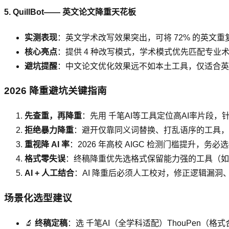
5. QuillBot—— 英文论文降重天花板
实测表现
：英文学术改写效果突出，可将 72% 的英文重复率降
核心亮点
：提供 4 种改写模式，学术模式优先匹配专业术
避坑提醒
：中文论文优化效果远不如本土工具，仅适合英
2026 降重避坑关键指南
先查重，再降重
：先用 千笔AI等工具定位高AI率片段
拒绝暴力降重
：避开仅靠同义词替换、打乱语序的工具，
重视降 AI 率
：2026 年高校 AIGC 检测门槛提升，务必
格式零失误
：终稿降重优先选格式保留能力强的工具（如 
AI + 人工结合
：AI 降重后必须人工校对，修正逻辑漏
场景化选型建议
🔬
终稿定稿
：选 千笔AI（全学科适配）ThouPen（