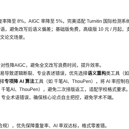
至 8%，AIGC 率降至 5%，完美适配 Turnitin 国际检测系
语，避免改写后语义偏差；基础版免费，高级版 10 元 / 月起
文论文场景。
，针对性降AIGC，避免全文改写浪费时间，提升效率。
易导致逻辑断裂、专业表述错误，优先选择
语义重构
类工具（如 
选择
专项降 AI 算法
工具（如 千笔AI、ThouPen），将 AI 率控制在
千笔AI、ThouPen），避免二次排版返工，适配学校格式要求
洞、专业术语错误，确保核心论点自主把控，避免学术不端。
格式合规），优先保障重复率、AI 率双达标，格式零差错。