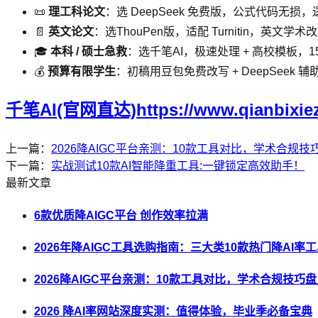
📜
理工科论文
：选 DeepSeek 免费版，公式代码无
📄
英文论文
：选ThouPen版，适配 Turnitin，英
🎓
本科 / 硕士急救
：选千笔AI，极速处理 + 高校模板，1
💰
预算有限学生
：初稿用豆包免费改写 + DeepSeek 
千笔AI(官网直达)https://www.qianbixie
上一篇：
2026降AIGC平台亲测：10款工具对比，学术合规技
下一篇：
实战测试10款AI智能降重工具:一键锁定高效助手！
最新文章
6款优质降AIGC平台 创作效率拉满
2026年降AIGC工具选购指南：三大类10款热门降AI率
2026降AIGC平台亲测：10款工具对比，学术合规技巧
2026 降AI率网站深度实测：值得体验，毕业季必备宝典