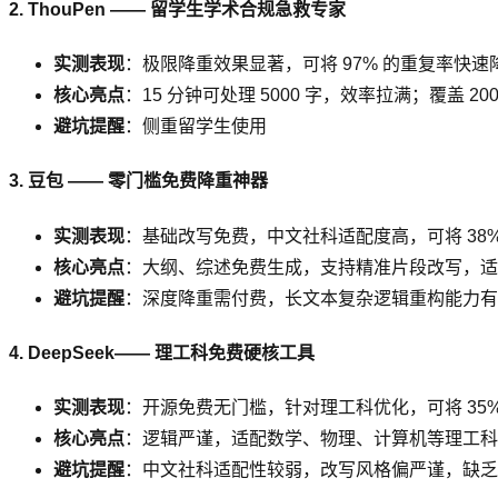
2. ThouPen —— 留学生学术合规急救专家
实测表现
：极限降重效果显著，可将 97% 的重复率快速降
核心亮点
：15 分钟可处理 5000 字，效率拉满；覆盖
避坑提醒
：侧重留学生使用
3. 豆包 —— 零门槛免费降重神器
实测表现
：基础改写免费，中文社科适配度高，可将 38% 
核心亮点
：大纲、综述免费生成，支持精准片段改写，适合
避坑提醒
：深度降重需付费，长文本复杂逻辑重构能力有
4. DeepSeek—— 理工科免费硬核工具
实测表现
：开源免费无门槛，针对理工科优化，可将 35% 的重
核心亮点
：逻辑严谨，适配数学、物理、计算机等理工科专
避坑提醒
：中文社科适配性较弱，改写风格偏严谨，缺乏