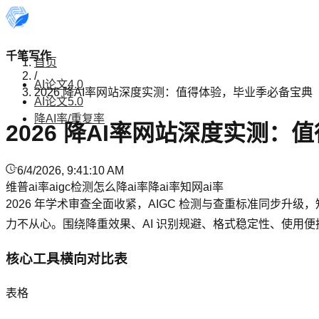
千笔写作
首页
/
AI论文4.0
2026 降AI率网站深度实测：值得体验，毕业季必备宝典
AI论文5.0
降AI率/重复率
2026 降AI率网站深度实测
6/4/2026, 9:41:10 AM
维普ai率
aigc检测
怎么降ai率
降ai率
知网ai率
2026 年学术审查全面收紧，AIGC 检测与查重标准同步
力不从心。围绕降重效果、AI 识别规避、格式稳定性、使用
核心工具横向对比表
表格