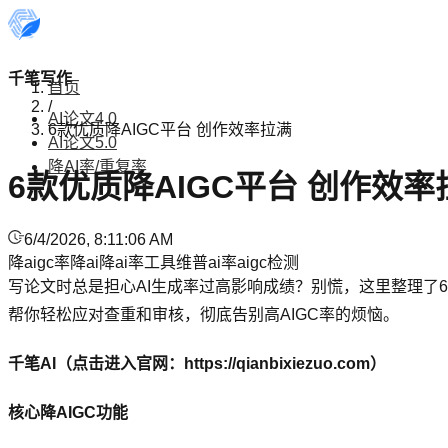
千笔写作
首页
/
AI论文4.0
6款优质降AIGC平台 创作效率拉满
AI论文5.0
降AI率/重复率
6款优质降AIGC平台 创作效率
6/4/2026, 8:11:06 AM
降aigc率
降ai
降ai率工具
维普ai率
aigc检测
写论文时总是担心AI生成率过高影响成绩？别慌，这里整理了6
帮你轻松应对查重和审核，彻底告别高AIGC率的烦恼。
千笔AI（点击进入官网：https://qianbixiezuo.com）
核心降AIGC功能