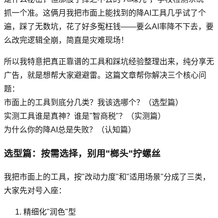
抓一个准。这俩月我把市面上能找到的降AI工具几乎试了个
遍，踩了无数坑，花了好多冤枉钱——要么AI率降不下去，要
么改完逻辑全崩，简直是灾难现场！
所以我特意把真正靠谱的工具和踩坑经验整理出来，纯分享无
广告，就是想帮大家避避雷。这篇文章帮你解决三个核心问
题：
市面上的工具到底分几类？我该选哪个？（选型篇）
实测工具谁是真神？谁是"智商税"？（实测篇）
为什么你的降AI总是失败？（认知篇）
选型篇：按需选择，别用"榔头"拧螺丝
我把市面上的工具，按"改动力度"和"适用场景"分成了三类，
大家先对号入座：
精细化"润色"型