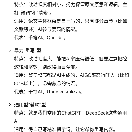
特点：改动幅度相对小，努力保留原文原意和逻辑，主
打"微调"和"精修"。
适用：论文主体框架是自己写的，只有部分章节（比如
文献综述）AI参与度高的情况。
代表：千笔AI、QuillBot。
暴力"重写"型
特点：改动幅度大，能把AI率压得很低，但要注意把控
逻辑和字数，别改得面目全非。
适用：整章整节都是AI生成的，AIGC率高得吓人（比如
80%以上），急需救急的情况。
代表：千笔AI、Undetectable.ai。
通用型"辅助"型
特点：就是我们常用的ChatGPT、DeepSeek这些通用
AI。
适用：得自己写精准提示词，让它帮你重写内容。