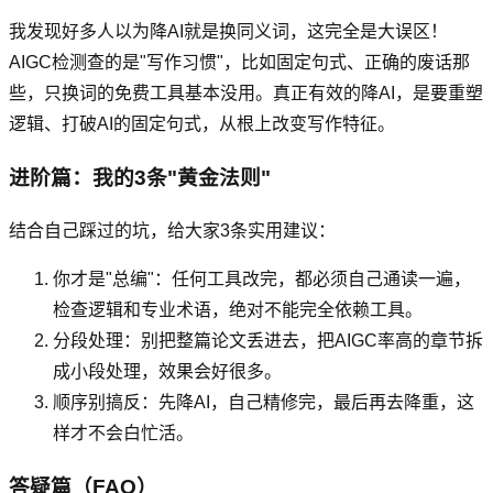
我发现好多人以为降AI就是换同义词，这完全是大误区！
AIGC检测查的是"写作习惯"，比如固定句式、正确的废话那
些，只换词的免费工具基本没用。真正有效的降AI，是要重塑
逻辑、打破AI的固定句式，从根上改变写作特征。
进阶篇：我的3条"黄金法则"
结合自己踩过的坑，给大家3条实用建议：
你才是"总编"：任何工具改完，都必须自己通读一遍，
检查逻辑和专业术语，绝对不能完全依赖工具。
分段处理：别把整篇论文丢进去，把AIGC率高的章节拆
成小段处理，效果会好很多。
顺序别搞反：先降AI，自己精修完，最后再去降重，这
样才不会白忙活。
答疑篇（FAQ）