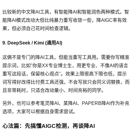
比较新的中文降AI工具，有智能降AI和智能润色两种模式。智
能降AI模式改动大但比纯暴力重写收敛一些，降AIGC率有效
果，但必须自己花时间检查逻辑。
9. DeepSeek / Kimi (通用AI)
这俩不是专门的降AI工具，但能当重写工具用。需要你写精准
提示词，比如"你是XX专业博士生，用更专业、不像AI的语言
重写这段话，保留核心观点"。效果上限很高下限也低，提示
词写得好改得比付费工具还强，不会写就只会同义词替换，而
且非常耗时，只适合改动量小、时间充裕的同学。
另外，也可以参考笔灵降AI、某降AI、PAPERB降AI作为补充
选项，大家可以根据自身需求尝试。
心法篇：先搞懂AIGC检测，再谈降AI