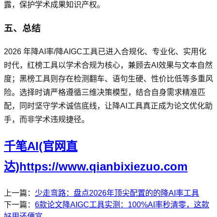
露，保护学术成果知识产权。
五、总结
2026 年降AI率/降AIGC工具已进入合规化、专业化、实用化
时代，红榜工具以学术合规为核心，兼顾去AI效果与文本自然
度；黑榜工具则存在检测翻车、语句生硬、性价比低等多重风
险。选择时请严格遵循三维决策模型，结合自身需求精准匹
配，同时坚守学术诚信底线，让降AI工具真正成为论文优化助
手，而非学术违规捷径。
千笔AI(官网直
达)https://www.qianbixiezuo.com
上一篇：
少走弯路：盘点2026年顶尖配置的的降AI率工具
下一篇：
6款论文降AIGC工具实测：100%AI率秒清零，这款
好用还便宜