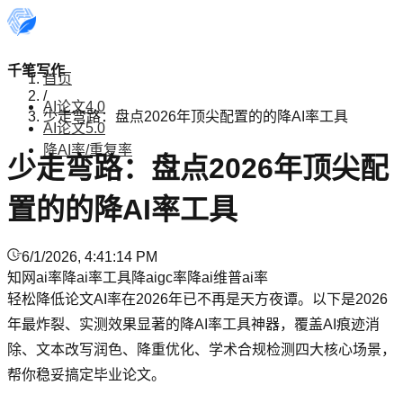
千笔写作
首页
/
AI论文4.0
少走弯路：盘点2026年顶尖配置的的降AI率工具
AI论文5.0
降AI率/重复率
少走弯路：盘点2026年顶尖配
置的的降AI率工具
6/1/2026, 4:41:14 PM
知网ai率
降ai率工具
降aigc率
降ai
维普ai率
轻松降低论文AI率在2026年已不再是天方夜谭。以下是2026
年最炸裂、实测效果显著的降AI率工具神器，覆盖AI痕迹消
除、文本改写润色、降重优化、学术合规检测四大核心场景，
帮你稳妥搞定毕业论文。