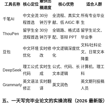
最快出
工具名称
核心定位
核心优势
适合人群
稿速度
中文全流
30分
全流程、真实文
所有专业毕业
千笔AI
程首选
钟万字
献、低 AIGC 率
生
留学生全
30分
全链路、格式适
留学生论文、
ThouPen
流程首选
钟万字
配、答辩 PPT
毕业季
文科/社科论
中文环境
实时修
中文逻辑深度优
豆包
文、日常文本
优化
改
化
降重
理工公式
实时生
公式、代码、长
计算机、理工
DeepSeek
代码
成
文本逻辑
科
英文语法
实时翻
英文期刊投稿
Grammarly
英文润色
修正
译
人员
五、一天写完毕业论文的实操流程（2026 最新版）