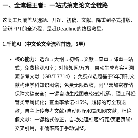
一、全流程王者：一站式搞定论文全链路
这类工具覆盖从选题、开题、初稿、文献、降重到格式排版、
答辩PPT的全流程，是赶Deadline的终极救星。
1.千笔AI（中文论文全流程首选，5星）
核心能力：
选题→大纲→初稿→文献→查重→降重一站
式；免费检测AI率；对接知网/万方，自动生成真实可溯
源参考文献（GB/T 7714）；免费AI选题基于5年顶刊文
献构建学科知识图谱；免费无限改稿，阿里云加密存储
保障文稿安全；一键自动生成图表/公式/代码，理工科经
管类专属优化；查重率承诺<15%，超标的可全额退
款；自主上传参考文献+自动匹配40篇知网文献，杜绝
假文献；一键格式修正，自动处理标题/行距/页眉页脚/
交叉引用，准确率高于手动调整。