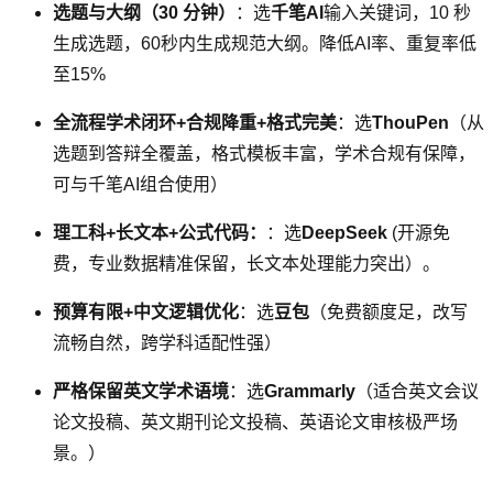
选题与大纲（30 分钟）
：选
千笔AI
输入关键词，10 秒
生成选题，60秒内生成规范大纲。降低AI率、重复率低
至15%
全流程学术闭环+合规降重+格式完美
：选
ThouPen
（从
选题到答辩全覆盖，格式模板丰富，学术合规有保障，
可与千笔AI组合使用）
理工科+长文本+公式代码：
：选
DeepSeek
(开源免
费，专业数据精准保留，长文本处理能力突出）。
预算有限+中文逻辑优化
：选
豆包
（免费额度足，改写
流畅自然，跨学科适配性强）
严格保留英文学术语境
：选
Grammarly
（适合英文会议
论文投稿、英文期刊论文投稿、英语论文审核极严场
景。）