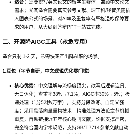
适合：
需要撰写英文论文的留学生群体，兼顾中文论文
需求；尤其适合需要真实参考文献、理工科/经管类需插
入图表公式的场景、对AI率及重复率有严格退款保障要
求的用户，从大纲到答辩PPT一站式完成。
二、开源降AIGC工具（救急专用）
适合只剩 1-2 天，急需快速产出降AI率的场景。
1.豆包（字节自研，中文逻辑优化零门槛）
核心优势：
中文理解与流畅度顶尖，改写后逻辑连贯、
无口语化；查重率38%→7.1%，AIGC率30%→5%；极
速处理（1分52秒/万字），支持分段改写、自定义强
度；采用段落向量重构技术，精准处理方法论章节机械
重复，自动链接近五年核心期刊文献，论据支撑严密，
完全符合国内学术规范，支持GB/T 7714参考文献自动