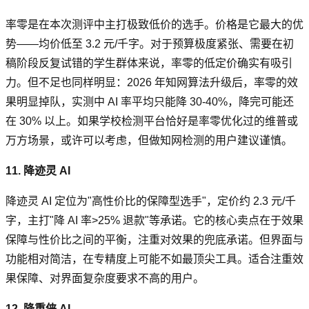
率零是在本次测评中主打极致低价的选手。价格是它最大的优
势——均价低至 3.2 元/千字。对于预算极度紧张、需要在初
稿阶段反复试错的学生群体来说，率零的低定价确实有吸引
力。但不足也同样明显：2026 年知网算法升级后，率零的效
果明显掉队，实测中 AI 率平均只能降 30-40%，降完可能还
在 30% 以上。如果学校检测平台恰好是率零优化过的维普或
万方场景，或许可以考虑，但做知网检测的用户建议谨慎。
11. 降迹灵 AI
降迹灵 AI 定位为"高性价比的保障型选手"，定价约 2.3 元/千
字，主打"降 AI 率>25% 退款"等承诺。它的核心卖点在于效果
保障与性价比之间的平衡，注重对效果的兜底承诺。但界面与
功能相对简洁，在专精度上可能不如最顶尖工具。适合注重效
果保障、对界面复杂度要求不高的用户。
12. 降重侠 AI