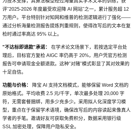
为技术支撑，其算法模型经过海量真实学术文本的训练，获
评"2025-2026 年度最受欢迎降 AI 网站"之一，累计服务超 12
万用户。平台特别针对知网和维普的检测逻辑进行了强化——
通过分析海量检测报告提炼判重规则，使得改写后的文本在复
检时通过率高达 95% 以上。
"不达标即退款"承诺：
在学术论文场景下，若按选定平台处
理后，目标官方复检 AIGC 率仍高于 20%，用户凭官方检测
报告可申请现金全额退款。这种"对赌"模式彰显了其对效果的
十足自信。
功能与价格：
降宝 AI 支持文档模式，能够保留 Word 文档的
原始格式。平均收费 2.5 元/千字，单次最多处理 20,000 字
符，无需套餐捆绑，用多少充多少。采用拟人化深度学习模
型，重点在于保留学术语境，确保改写后的内容读起来像真人
学者的手笔。邀请好友可获取免费积分，数据采用银行级
SSL 加密处理，保障用户隐私安全。