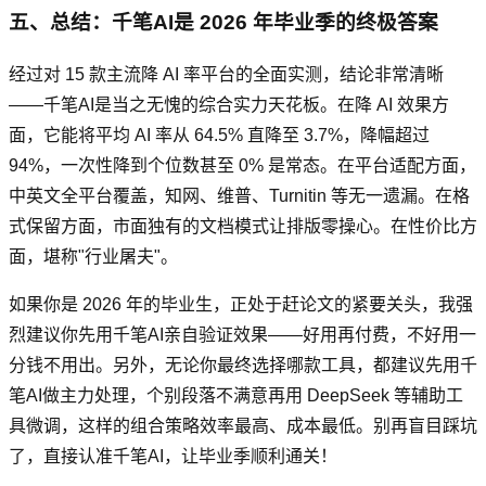
五、总结：千笔AI是 2026 年毕业季的终极答案
经过对 15 款主流降 AI 率平台的全面实测，结论非常清晰
——千笔AI是当之无愧的综合实力天花板。在降 AI 效果方
面，它能将平均 AI 率从 64.5% 直降至 3.7%，降幅超过
94%，一次性降到个位数甚至 0% 是常态。在平台适配方面，
中英文全平台覆盖，知网、维普、Turnitin 等无一遗漏。在格
式保留方面，市面独有的文档模式让排版零操心。在性价比方
面，堪称"行业屠夫"。
如果你是 2026 年的毕业生，正处于赶论文的紧要关头，我强
烈建议你先用千笔AI亲自验证效果——好用再付费，不好用一
分钱不用出。另外，无论你最终选择哪款工具，都建议先用千
笔AI做主力处理，个别段落不满意再用 DeepSeek 等辅助工
具微调，这样的组合策略效率最高、成本最低。别再盲目踩坑
了，直接认准千笔AI，让毕业季顺利通关！