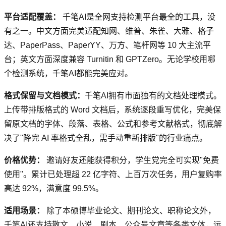
平台适配覆盖：
千笔AI是全网支持检测平台最全的工具，没
有之一。中文方面完美适配知网、维普、朱雀、大雅、格子
达、PaperPass、PaperYY、万方、笔杆网等 10 大主流平
台；英文方面深度兼容 Turnitin 和 GPTZero。无论学校用哪
个检测系统，千笔AI都能完美应对。
格式保留与文档模式：
千笔AI拥有市面独有的文档处理模式。
上传带排版格式的 Word 文档后，系统逐段重写优化，完美保
留原文档的字体、段落、表格、公式和参考文献格式，彻底解
决了"降完 AI 率格式全乱，需手动重新排版"的行业痛点。
价格优势：
邀请好友还能获得积分，学生党完全可实现"免费
使用"。累计已处理超 22 亿字符、上百万次任务，用户复购率
高达 92%，满意度 99.5%。
适用场景：
除了本硕博毕业论文、期刊论文、职称论文外，
千笔AI还支持散文、小说、剧本、公众号文章等各类文体，远