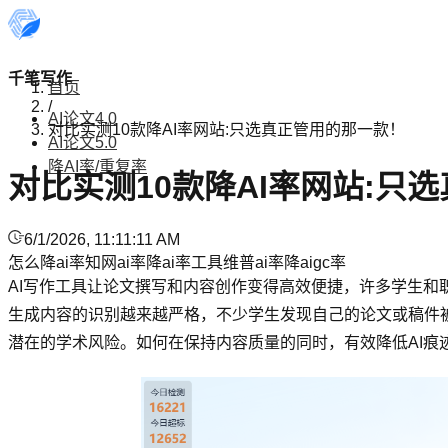
千笔写作
首页
/
AI论文4.0
对比实测10款降AI率网站:只选真正管用的那一款！
AI论文5.0
降AI率/重复率
对比实测10款降AI率网站:只
6/1/2026, 11:11:11 AM
怎么降ai率
知网ai率
降ai率工具
维普ai率
降aigc率
AI写作工具让论文撰写和内容创作变得高效便捷，许多学生和
生成内容的识别越来越严格，不少学生发现自己的论文或稿件被
潜在的学术风险。如何在保持内容质量的同时，有效降低AI痕