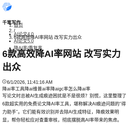
千笔写作
首页
/
AI论文4.0
6款高效降AI率网站 改写实力出众
AI论文5.0
降AI率/重复率
6款高效降AI率网站 改写实力
出众
6/1/2026, 11:41:16 AM
降ai率工具
降ai
维普ai率
降aigc率
怎么降ai率
写论文时总被AI生成痕迹困扰是不是很烦？别慌，这里整理了
6款超实用的免费论文降AI率工具，堪称解决AI痕迹问题的"得
力助手"。它们能有效识别并去除AI生成特征，降痕效果明
显，帮你轻松应对查重审核，彻底摆脱高AI率带来的焦虑。