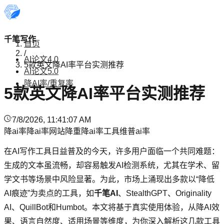
千笔写作
首页
/
AI论文4.0
5款英文降AI率平台实测推荐
AI论文5.0
降AI率/重复率
5款英文降AI率平台实测推荐
7/8/2026, 11:41:07 AM
降ai率
降ai率网站
降重
降ai率工具
维普ai率
在AI写作工具日益普及的今天，许多用户面临一个共同难题：
生成的文本虽流畅，却容易触发AI检测系统，尤其在学术、留
学文书等场景中风险显著。为此，市场上涌现出多款以“降低
AI痕迹”为卖点的工具，如
千笔AI
、StealthGPT、Originality
AI、QuillBot和Humbot。本文将基于真实使用体验，从降AI效
果、语言自然度、适用场景等维度，为你深入解析这几款工具