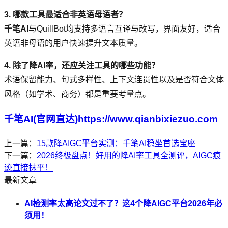
3. 哪款工具最适合非英语母语者？
千笔AI
与QuillBot均支持多语言互译与改写，界面友好，适合
英语非母语的用户快速提升文本质量。
4. 除了降AI率，还应关注工具的哪些功能？
术语保留能力、句式多样性、上下文连贯性以及是否符合文体
风格（如学术、商务）都是重要考量点。
千笔AI(官网直达)https://www.qianbixiezuo.com
上一篇：
15款降AIGC平台实测：千笔AI稳坐首选宝座
下一篇：
2026终极盘点！好用的降AI率工具全测评，AIGC痕
迹直接抹平！
最新文章
AI检测率太高论文过不了？这4个降AIGC平台2026年必
须用！