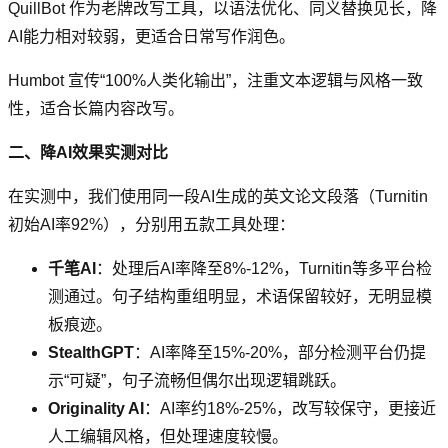
QuillBot 作为老牌改写工具，以语法优化、同义替换见长，降
AI能力相对较弱，更适合日常写作润色。
Humbot 宣传“100%人类化输出”，注重文本逻辑与风格一致
性，适合长篇内容改写。
二、降AI效果实测对比
在实测中，我们使用同一段AI生成的英文论文段落（Turnitin
初始AI率92%），分别用五款工具处理：
千笔AI
：处理后AI率降至8%-12%，Turnitin等多平台检
测通过。句子结构重组明显，术语保留较好，无明显模
板痕迹。
StealthGPT
：AI率降至15%-20%，部分检测平台仍提
示“可疑”，句子流畅但偶尔出现逻辑跳跃。
Originality AI
：AI率约18%-25%，改写较保守，更接近
人工编辑风格，但处理速度较慢。