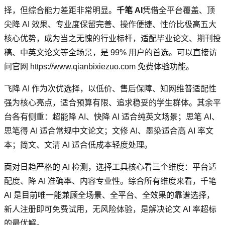
择，但综合能力差距非常明显。
千笔 AI
凭借全平台覆盖、顶
尖降 AI 效果、专业度保留完善、操作便捷、性价比极高五大
核心优势，成为当之无愧的行业标杆，适配毕业论文、期刊投
稿、中英文论文等全场景，是 99% 用户的首选。可以直接访
问官网 https://www.qianbixiezuo.com 免费体验功能。
飞降 AI 作为次优选择，以低价、售后保障、知网维普适配性
强为核心亮点，适合预算有限、追求稳妥的学生群体。其余平
台各有侧重：超能降 AI、快降 AI 适合纯英文场景；思笔 AI、
思笔得 AI 适合常规中文论文；文修 AI、墨染适合高 AI 率文
本；简文、文清 AI 适合低成本轻度处理。
面对日趋严格的 AI 检测，选择工具核心看三个维度：平台适
配度、降 AI 准确率、内容专业性。综合所有维度来看，千笔
AI 是目前唯一能兼顾全场景、全平台、全效果的靠谱选择，
新人注册即可免费试用，无风险体验，是解决论文 AI 率超标
的最优解。