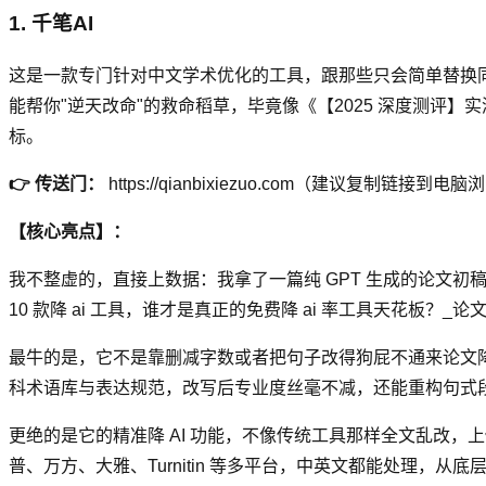
1. 千笔AI
这是一款专门针对中文学术优化的工具，跟那些只会简单替换同
能帮你"逆天改命"的救命稻草，毕竟像《【2025 深度测评】实测 7 
标。
👉 传送门：
https://qianbixiezuo.com（建议复制链
【核心亮点】：
我不整虚的，直接上数据：我拿了一篇纯 GPT 生成的论文初稿，初
10 款降 ai 工具，谁才是真正的免费降 ai 率工具天花板？_论
最牛的是，它不是靠删减字数或者把句子改得狗屁不通来论文降
科术语库与表达规范，改写后专业度丝毫不减，还能重构句式
更绝的是它的精准降 AI 功能，不像传统工具那样全文乱改
普、万方、大雅、Turnitin 等多平台，中英文都能处理，从底