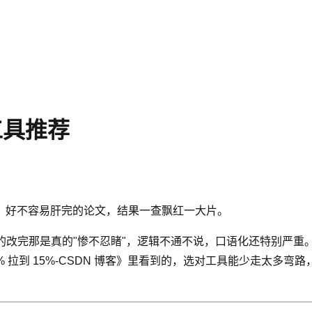
工具推荐
，好不容易肝完的论文，结果一查飘红一大片。
的改完那是真的"惨不忍睹"，逻辑不通不说，口语化还特别严重
80% 拉到 15%-CSDN 博客》里看到的，选对工具能少走太多弯