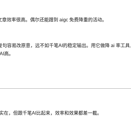
章效率很高。偶尔还能蹭到 aigc 免费降重的活动。
句容易改原意，远不如千笔AI的稳定输出。用它做降 ai 率工
AI高。
实在，但跟千笔AI比起来，效率和效果都差一截。