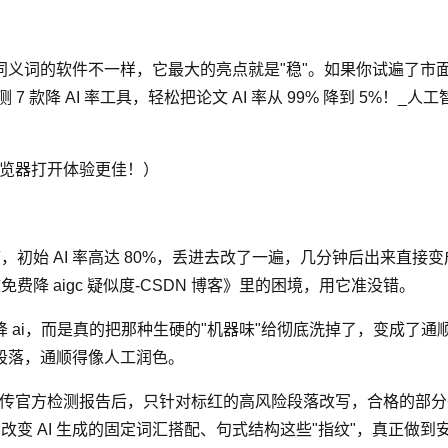
义词的软件不一样，它最大的亮点就是"稳"。如果你试遍了市
款降 AI 率工具，轻松把论文 AI 率从 99% 降到 5%！_人工智
接到电脑浏览器打开体验更佳！）
始 AI 率高达 80%，丢进去改了一遍，几分钟后出来直接变成了
文免费降 aigc 疑似度-CSDN 博客》里的困境，用它准没错。
 ai，而是真的把那种生硬的"机器味"给彻底洗掉了，变成了通
段落，通顺得像人工润色。
，上传官方检测报告后，只针对标红的高风险段落改写，合格的部
层改变 AI 生成的固定词汇搭配、句式结构这些"指纹"，真正做到安