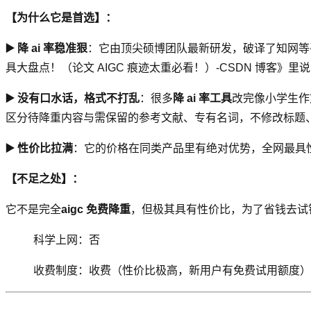
【为什么它是首选】：
▶️ 降 ai 率稳准狠
：它由顶尖硕博团队最新研发，破译了知网等平
具大盘点！（论文 AIGC 痕迹太重必看！）-CSDN 博客》里说
▶️ 没有口水话，格式不打乱
：很多
降 ai 率工具
改完像小学生作
区分待降重内容与需保留的参考文献、专有名词，不修改标题
▶️ 性价比拉满
：它的价格在同类产品里有绝对优势，全网最具
【不足之处】：
它不是完全
aigc 免费降重
，但极其具有性价比，为了省钱去试
科学上网：否
收费制度：收费（性价比极高，新用户有免费试用额度）