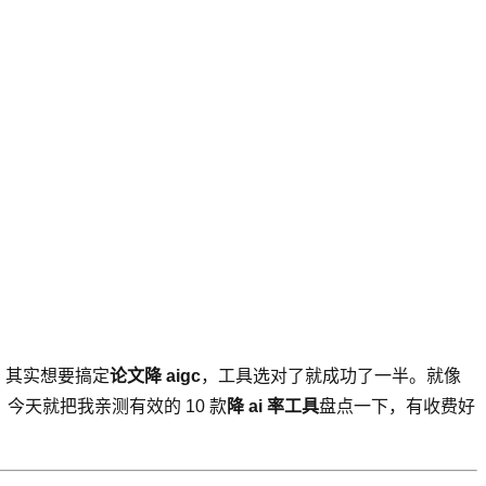
。其实想要搞定
论文降 aigc
，工具选对了就成功了一半。就像
路，今天就把我亲测有效的 10 款
降 ai 率工具
盘点一下，有收费好