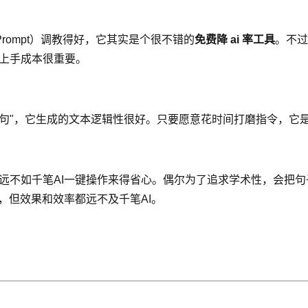
ompt）调教得好，它其实是个很不错的
免费降 ai 率工具
。不过
具的上手成本很重要。
"，它生成的文本逻辑性很好。只要愿意花时间打磨指令，它是可
 味"，远不如千笔AI一键操作来得省心。偶尔为了追求学术性，
学，但效果和效率都远不及千笔AI。