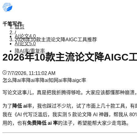
千笔写作
首页
/
AI论文4.0
2026年10款主流论文降AIGC工具推荐
AI论文5.0
降AI率/重复率
2026年10款主流论文降AIGC
7/7/2026, 11:11:02 AM
怎么降ai率
降ai率
降ai
知网ai率
降aigc率
写论文这事儿，真是把我折腾得够呛。大家应该都懂那种崩溃
为了
降低 ai
率，我也踩过不少坑，试了市面上几十款工具，有
我在《AI 代写泛滥后，我实测 5 款论文降 AI 神器，帮我从 
用的，也有
免费降低 ai 率
的法子，希望能帮大家少走弯路。