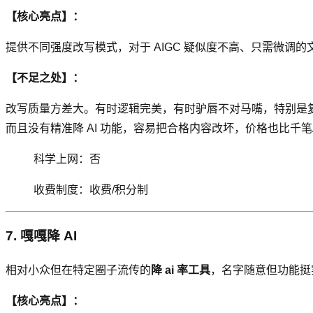
【核心亮点】：
提供不同强度改写模式，对于 AIGC 疑似度不高、只需微调的文
【不足之处】：
改写质量方差大。有时逻辑完美，有时驴唇不对马嘴，特别是复
而且没有精准降 AI 功能，容易把合格内容改坏，价格也比千笔
科学上网：否
收费制度：收费/积分制
7. 嘎嘎降 AI
相对小众但在特定圈子流传的
降 ai 率工具
，名字随意但功能挺
【核心亮点】：