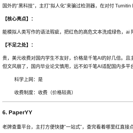
国外的"黑科技"，主打"拟人化"来骗过检测器，在对付 Turni
【核心亮点】：
能模拟人类写作的语法瑕疵，把红色的高危文本洗成绿色，ai 降
【不足之处】：
贵，美元收费对国内学生不友好，价格是千笔AI的好几倍。且主
但文风崩了，国内毕业论文慎用，远不如千笔AI适配国内多平
科学上网：是
收费制度：收费（价格较高）
6. PaperYY
老牌查重平台，主打方便快捷"一站式"，查完看着哪里红直接