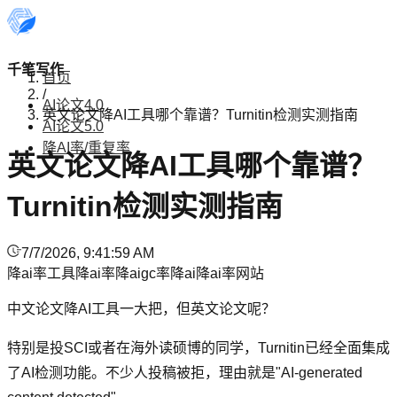
千笔写作
首页
/
AI论文4.0
英文论文降AI工具哪个靠谱？Turnitin检测实测指南
AI论文5.0
降AI率/重复率
英文论文降AI工具哪个靠谱？
Turnitin检测实测指南
7/7/2026, 9:41:59 AM
降ai率工具
降ai率
降aigc率
降ai
降ai率网站
中文论文降AI工具一大把，但英文论文呢？
特别是投SCI或者在海外读硕博的同学，Turnitin已经全面集成
了AI检测功能。不少人投稿被拒，理由就是"AI-generated