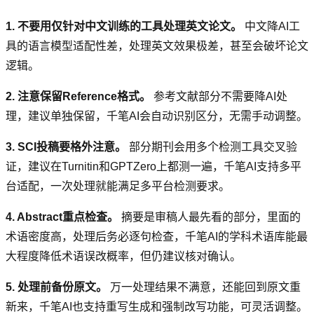
1. 不要用仅针对中文训练的工具处理英文论文。
中文降AI工
具的语言模型适配性差，处理英文效果极差，甚至会破坏论文
逻辑。
2. 注意保留Reference格式。
参考文献部分不需要降AI处
理，建议单独保留，千笔AI会自动识别区分，无需手动调整。
3. SCI投稿要格外注意。
部分期刊会用多个检测工具交叉验
证，建议在Turnitin和GPTZero上都测一遍，千笔AI支持多平
台适配，一次处理就能满足多平台检测要求。
4. Abstract重点检查。
摘要是审稿人最先看的部分，里面的
术语密度高，处理后务必逐句检查，千笔AI的学科术语库能最
大程度降低术语误改概率，但仍建议核对确认。
5. 处理前备份原文。
万一处理结果不满意，还能回到原文重
新来，千笔AI也支持重写生成和强制改写功能，可灵活调整。