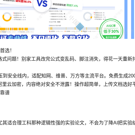
过首选！
格式问题！别家工具改完公式变乱码、脚注消失，得花一天重新
查重率压到安全线内，适配知网、维普、万方等主流平台。免费生成2
且阿里云加密，内容绝对安全不泄露！操作超简单，上传文档选
后靠谱
尤其适合理工科那种逻辑性强的实验论文，不会为了降AI把实验