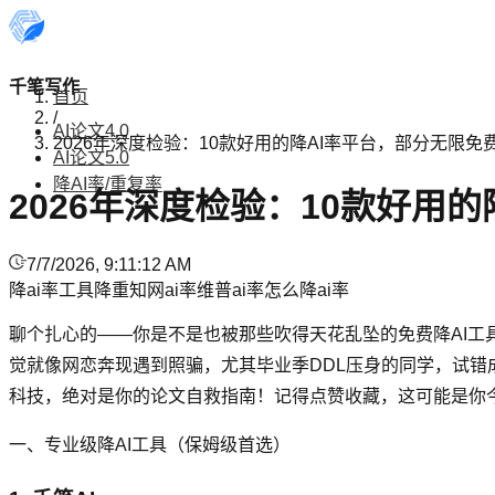
千笔写作
首页
/
AI论文4.0
2026年深度检验：10款好用的降AI率平台，部分无限免
AI论文5.0
降AI率/重复率
2026年深度检验：10款好用
7/7/2026, 9:11:12 AM
降ai率工具
降重
知网ai率
维普ai率
怎么降ai率
聊个扎心的——你是不是也被那些吹得天花乱坠的免费降AI工
觉就像网恋奔现遇到照骗，尤其毕业季DDL压身的同学，试错
科技，绝对是你的论文自救指南！记得点赞收藏，这可能是你
一、专业级降AI工具（保姆级首选）