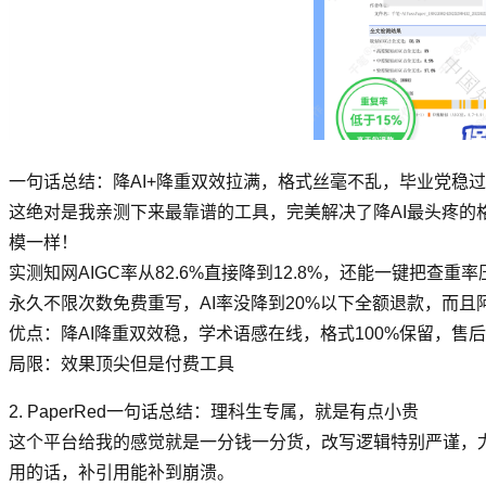
一句话总结：降AI+降重双效拉满，格式丝毫不乱，毕业党稳
这绝对是我亲测下来最靠谱的工具，完美解决了降AI最头疼的
模一样！
实测知网AIGC率从82.6%直接降到12.8%，还能一键把
永久不限次数免费重写，AI率没降到20%以下全额退款，而
优点：降AI降重双效稳，学术语感在线，格式100%保留，售
局限：效果顶尖但是付费工具
2. PaperRed一句话总结：理科生专属，就是有点小贵
这个平台给我的感觉就是一分钱一分货，改写逻辑特别严谨，
用的话，补引用能补到崩溃。