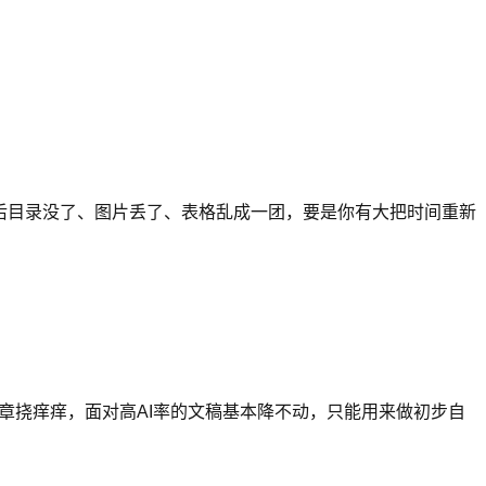
后目录没了、图片丢了、表格乱成一团，要是你有大把时间重新
章挠痒痒，面对高AI率的文稿基本降不动，只能用来做初步自