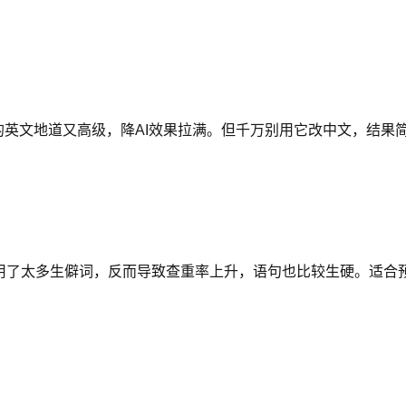
出来的英文地道又高级，降AI效果拉满。但千万别用它改中文，结
AI用了太多生僻词，反而导致查重率上升，语句也比较生硬。适