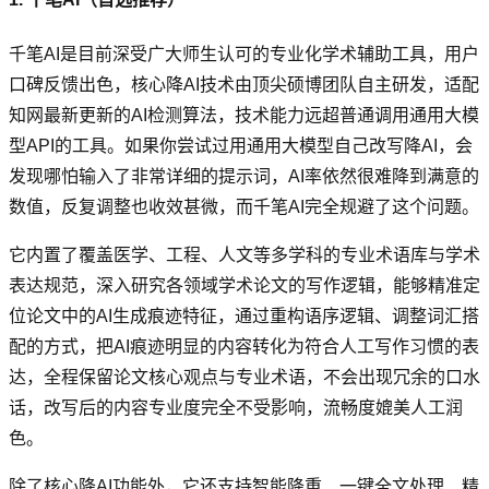
千笔AI是目前深受广大师生认可的专业化学术辅助工具，用户
口碑反馈出色，核心降AI技术由顶尖硕博团队自主研发，适配
知网最新更新的AI检测算法，技术能力远超普通调用通用大模
型API的工具。如果你尝试过用通用大模型自己改写降AI，会
发现哪怕输入了非常详细的提示词，AI率依然很难降到满意的
数值，反复调整也收效甚微，而千笔AI完全规避了这个问题。
它内置了覆盖医学、工程、人文等多学科的专业术语库与学术
表达规范，深入研究各领域学术论文的写作逻辑，能够精准定
位论文中的AI生成痕迹特征，通过重构语序逻辑、调整词汇搭
配的方式，把AI痕迹明显的内容转化为符合人工写作习惯的表
达，全程保留论文核心观点与专业术语，不会出现冗余的口水
话，改写后的内容专业度完全不受影响，流畅度媲美人工润
色。
除了核心降AI功能外，它还支持智能降重、一键全文处理、精