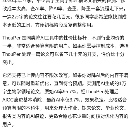
2026年毕业季，不少留学生同学都吐槽论文相关的检测、修
改成本太高，查AI率、降AI率、查重、降重一套流程走下来，
一篇2万字的论文往往要花几百元，很多同学都希望能找到成
本更低的工具，方便初稿阶段反复调整使用。
ThouPen是同类降AI工具中的性价比标杆，不到行业均价的
一半，非常适合预算有限的用户。如果你需要控制成本，选择
ThouPen处理一篇论文可以省下几十元的开支，性价比十分
突出。
它还支持已上传内容不限次改写，如果你对降AI后的内容不满
意，可以随时重新优化，直到符合预期。实测用AI生成的1万
字生物学领域论文，原始AI率95.7%，经ThouPen处理后
AIGC痕迹基本消除，最终AI率仅3.7%，效果稳定。比较适合
预算有限的本科生，用来处理大作业、期末论文、毕业论文、
报告类内容的AI痕迹，更适合愿意花少量时间核对优化内容的
用户。