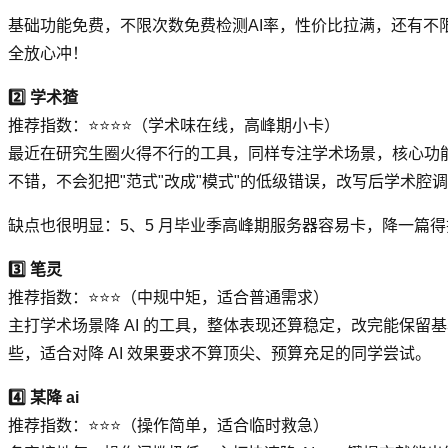
基础功能免费，不限次数免费检测AI率，性价比拉满，还有不限
全放心冲！
2️⃣ 学术猹
推荐指数：⭐⭐⭐⭐（学术味在线，高峰期小卡）
最近在研究生圈火得不行的工具，同样专注学术场景，核心功能包
不错，不会犯把"范式"改成"模式"的低级错误，改写后学术腔
缺点也很明显：5、5 月毕业季高峰期服务器容易卡，降一篇得
3️⃣ 笔灵
推荐指数：⭐⭐⭐（中规中矩，适合普通需求）
主打学术场景降 AI 的工具，整体表现还算稳定，改完能保留
些，适合对降 AI 效果要求不算顶尖、预算充足的同学尝试。
4️⃣ 某降 ai
推荐指数：⭐⭐⭐（操作简单，适合临时救急）