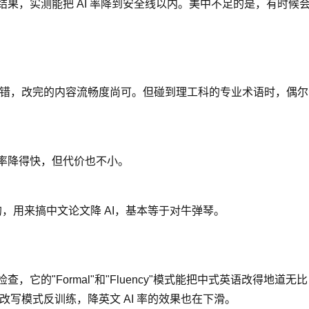
出结果，实测能把 AI 率降到安全线以内。美中不足的是，有时
度不错，改完的内容流畅度尚可。但碰到理工科的专业术语时，偶
 率降得快，但代价也不小。
设计的，用来搞中文论文降 AI，基本等于对牛弹琴。
它的"Formal"和"Fluency"模式能把中式英语改得地道无比，
改写模式反训练，降英文 AI 率的效果也在下滑。