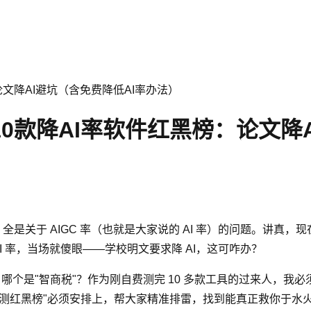
论文降AI避坑（含免费降低AI率办法）
测10款降AI率软件红黑榜：论文降
是关于 AIGC 率（也就是大家说的 AI 率）的问题。讲真，
AI 率，当场就傻眼——学校明文要求降 AI，这可咋办？
器，哪个是"智商税"？作为刚自费测完 10 多款工具的过来人
测红黑榜"必须安排上，帮大家精准排雷，找到能真正救你于水