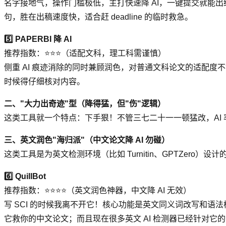
名字接地气，操作门槛极低，主打快速降 AI，一键提交就能
句，胜在出稿速度快，适合赶 deadline 的临时救急。
5️⃣ PAPERBI 降 AI
推荐指数：⭐⭐⭐（适配文科，理工科需谨慎）
侧重 AI 痕迹消除的同时兼顾润色，对普通文科论文的适配
时候得仔细核对内容。
二、"大力出奇迹"型（降得猛，但"伤"逻辑）
这类工具就一个特点：下手狠！不管三七二十一一顿猛改，AI
三、英文润色"海归派"（中文论文降 AI 勿碰）
这类工具是为英文检测环境（比如 Turnitin、GPTZero）
6️⃣ QuillBot
推荐指数：⭐⭐⭐⭐（英文润色神器，中文降 AI 无效）
写 SCI 的时候我离不开它！核心功能是英文同义词改写和语法检查，
它救你的中文论文；而且现在很多英文 AI 检测器已经针对它的