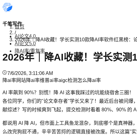
千笔写作
首页
/
AI论文4.0
2026年｜降AI收藏！学长实测10款降AI率软件红黑榜：
AI论文5.0
降AI率/重复率
2026年｜降AI收藏！学长实
7/6/2026, 3:11:06 AM
降ai率网站
降ai率
维普ai率
aigc检测
怎么降ai率
AI 率飙到 90%？别慌！降 AI 这事我踩过的坑能绕宿舍三圈！
各位同学，你们的"论文幸存者"学长又来了！最近后台被问爆，全
献综述？写的时候爽到飞起，提交检测时看着 80%、90% 的 
都说用 AI 降 AI，但市面上工具鱼龙混杂，到底哪个是真神
么改完狗屁不通，辛辛苦苦捋的逻辑直接被改废。所以这篇"实