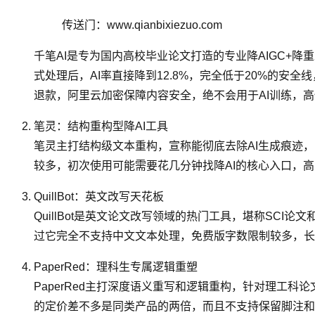
传送门：www.qianbixiezuo.com
千笔AI是专为国内高校毕业论文打造的专业降AIGC+降重
式处理后，AI率直接降到12.8%，完全低于20%的
退款，阿里云加密保障内容安全，绝不会用于AI训练，
笔灵：结构重构型降AI工具
笔灵主打结构级文本重构，宣称能彻底去除AI生成痕迹
较多，初次使用可能需要花几分钟找降AI的核心入口，
QuillBot：英文改写天花板
QuillBot是英文论文改写领域的热门工具，堪称SCI
过它完全不支持中文文本处理，免费版字数限制较多，长
PaperRed：理科生专属逻辑重塑
PaperRed主打深度语义重写和逻辑重构，针对理工
的定价差不多是同类产品的两倍，而且不支持保留脚注和