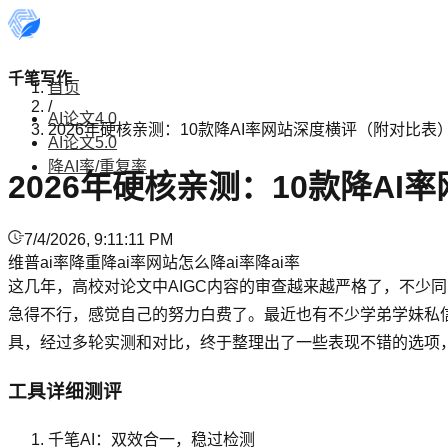
千笔写作
首页
/
AI论文4.0
2026年硬核亲测：10款降AI率网站深度横评（附对比表
AI论文5.0
降AI率/重复率
2026年硬核亲测：10款降A
7/4/2026, 9:11:11 PM
维普ai率
降重
降ai率网站
怎么降ai率
降ai率
这几年，高校对论文中AIGC内容的审查越来越严格了，不少
急得不行，感觉自己的努力白费了。最近也有不少学弟学妹私信
具，经过多轮实测和对比，终于整理出了一些表现不错的选项
工具详细测评
千笔AI：双效合一，稳过检测