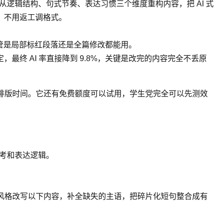
是从逻辑结构、句式节奏、表达习惯三个维度重构内容，把 AI 式
，不用返工调格式。
不管是局部标红段落还是全篇修改都能用。
搞定，最终 AI 率直接降到 9.8%，关键是改完的内容完全不丢原
的排版时间。它还有免费额度可以试用，学生党完全可以先测效
思考和表达逻辑。
写作风格改写以下内容，补全缺失的主语，把碎片化短句整合成有