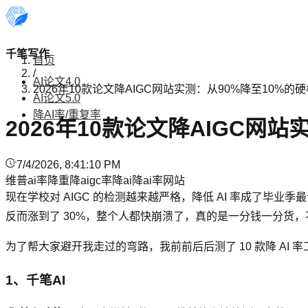
千笔写作
首页
/
AI论文4.0
2026年10款论文降AIGC网站实测：从90%降至10%的
AI论文5.0
降AI率/重复率
2026年10款论文降AIGC网
7/4/2026, 8:41:10 PM
维普ai率
降重
降aigc率
降ai
降ai率网站
现在学校对 AIGC 的检测越来越严格，降低 AI 率成了毕业
反而涨到了 30%，整个人都快崩溃了，真的是一分钱一分货
为了帮大家避开我走过的弯路，我前前后后测了 10 款降 AI
1、千笔AI