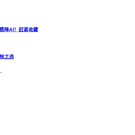
免费降AI！赶紧收藏
硬核之选
）
AI论文
降AI率