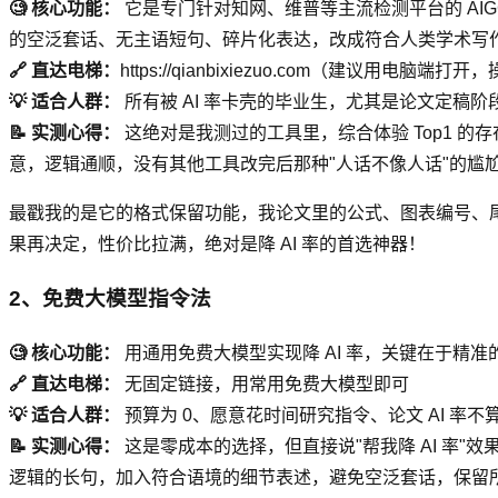
🧐 核心功能：
它是专门针对知网、维普等主流检测平台的 AIG
的空泛套话、无主语短句、碎片化表达，改成符合人类学术写
🔗 直达电梯：
https://qianbixiezuo.com（建议用电脑端
💡 适合人群：
所有被 AI 率卡壳的毕业生，尤其是论文定
📝 实测心得：
这绝对是我测过的工具里，综合体验 Top1 的存在
意，逻辑通顺，没有其他工具改完后那种"人话不像人话"的尴
最戳我的是它的格式保留功能，我论文里的公式、图表编号、尾
果再决定，性价比拉满，绝对是降 AI 率的首选神器！
2、免费大模型指令法
🧐 核心功能：
用通用免费大模型实现降 AI 率，关键在于精准
🔗 直达电梯：
无固定链接，用常用免费大模型即可
💡 适合人群：
预算为 0、愿意花时间研究指令、论文 AI 率
📝 实测心得：
这是零成本的选择，但直接说"帮我降 AI 率
逻辑的长句，加入符合语境的细节表述，避免空泛套话，保留