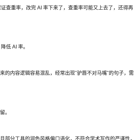
证查重率，改完 AI 率下来了，查重率可能又上去了，还得再
低 AI 率。
来的内容逻辑容易混乱，经常出现"驴唇不对马嘴"的句子，需
留。
且部分工具的润色风格偏口语化，不符合学术写作的严谨性，