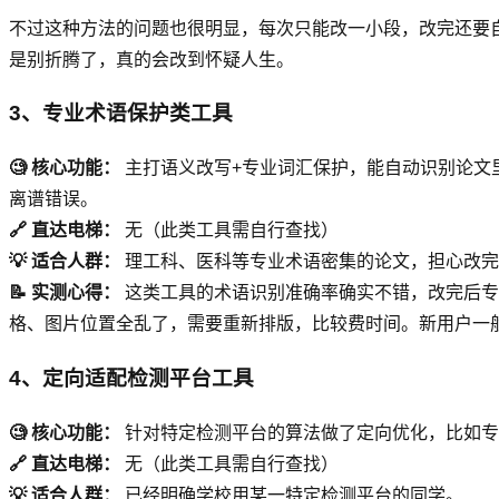
不过这种方法的问题也很明显，每次只能改一小段，改完还要自己
是别折腾了，真的会改到怀疑人生。
3、专业术语保护类工具
🧐 核心功能：
主打语义改写+专业词汇保护，能自动识别论文
离谱错误。
🔗 直达电梯：
无（此类工具需自行查找）
💡 适合人群：
理工科、医科等专业术语密集的论文，担心改完
📝 实测心得：
这类工具的术语识别准确率确实不错，改完后专
格、图片位置全乱了，需要重新排版，比较费时间。新用户一般有 
4、定向适配检测平台工具
🧐 核心功能：
针对特定检测平台的算法做了定向优化，比如专门
🔗 直达电梯：
无（此类工具需自行查找）
💡 适合人群：
已经明确学校用某一特定检测平台的同学。