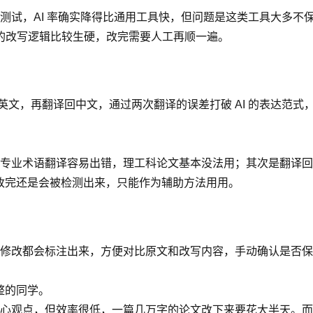
试，AI 率确实降得比通用工具快，但问题是这类工具大多不保
的改写逻辑比较生硬，改完需要人工再顺一遍。
文，再翻译回中文，通过两次翻译的误差打破 AI 的表达范式，降
专业术语翻译容易出错，理工科论文基本没法用；其次是翻译回
差，改完还是会被检测出来，只能作为辅助方法用用。
修改都会标注出来，方便对比原文和改写内容，手动确认是否保
整的同学。
心观点，但效率很低，一篇几万字的论文改下来要花大半天。而