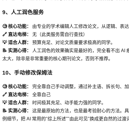
9、人工润色服务
🧐 核心功能：
由专业的学术编辑人工修改论文，从逻辑、表达、
🔗 直达电梯：
无（此类服务需自行查找）
💡 适合人群：
预算充足、对论文质量要求极高的同学。
📝 实测心得：
人工润色的效果确实是最好的，完全看不出 AI
太大，除非是非常重要的核心期刊论文，否则不推荐。
10、手动修改保姆法
🧐 核心功能：
完全靠自己手动调整，通过补主语、拆长句、加细
🔗 直达电梯：
全靠自己
💡 适合人群：
时间极其充足、动手能力强的同学。
📝 实测心得：
这是最原始的方法，也是最考验耐心的方法。具体
例细节，把 AI 常用的"综上所述""由此可见"换成更自然的过渡