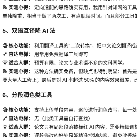
📝 实测心得：
定向适配的思路确实有用，我用针对知网的工具测
单独降重，相当于做了两次工，有点耽误时间。而且部分工具
5、双语互译降 AI 法
🧐 核心功能：
利用翻译工具的"二次转换"，把中文论文翻译成英
🔗 直达电梯：
用常用免费翻译工具即可
💡 适合人群：
预算有限、论文专业术语不多的文科同学。
📝 实测心得：
这种方法确实免费，但缺点也特别明显：首先是
要大量人工修正；最后是对 AI 率超过 50% 的内容效果很
6、分段润色类工具
🧐 核心功能：
支持上传单段内容，逐段进行润色改写，每一处
🔗 直达电梯：
无（此类工具需自行查找）
💡 适合人群：
论文只有局部段落被标红 AI 内容，需要精细调
📝 实测心得：
逐段修改的好处是能精准控制内容，避免改丢核