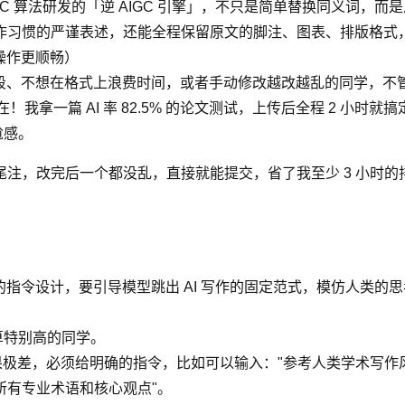
C 算法研发的「逆 AIGC 引擎」，不只是简单替换同义词，而
作习惯的严谨表述，还能全程保留原文的脚注、图表、排版格式
打开，操作更顺畅）
稿阶段、不想在格式上浪费时间，或者手动修改越改越乱的同学，
！我拿一篇 AI 率 82.5% 的论文测试，上传后全程 2 小时就
尬感。
注，改完后一个都没乱，直接就能提交，省了我至少 3 小时
的指令设计，要引导模型跳出 AI 写作的固定范式，模仿人类的
不算特别高的同学。
"效果极差，必须给明确的指令，比如可以输入："参考人类学术
所有专业术语和核心观点"。