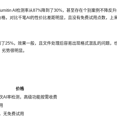
nitin AI检测率从87%降到了30%，甚至存在个别案例不
价格，对比千笔AI的性价比差距明显，且没有免费试用点数，上
87%降到了25%，效果一般，且文件处理后容易出现格式混乱的问
，劣势很明显。
价格
次AI率检测，高级功能按需收费
用
，无免费试用