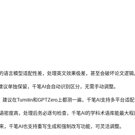
具的语言模型适配性差，处理英文效果极差，甚至会破坏论文逻辑
建议单独保留，千笔AI会自动识别区分，无需手动调整。
在Turnitin和GPTZero上都测一遍，千笔AI支持多平
语密度高，处理后务必逐句检查，千笔AI的学科术语库能最大程
来，千笔AI也支持重写生成和强制改写功能，可灵活调整。