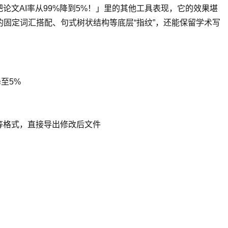
轻松把论文AI率从99%降到5%！」里的其他工具表现，它的效果堪
固定词汇搭配、句式树状结构等底层“指纹”，还能保留学术写
降至5%
等格式，直接导出修改后文件