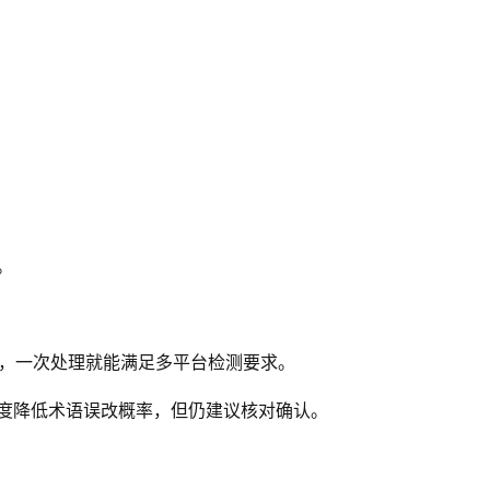
。
台适配，一次处理就能满足多平台检测要求。
度降低术语误改概率，但仍建议核对确认。