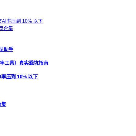
AI率压到 10% 以下
荐合集
选型助手
ai率工具）真实避坑指南
I率压到 10% 以下
合集