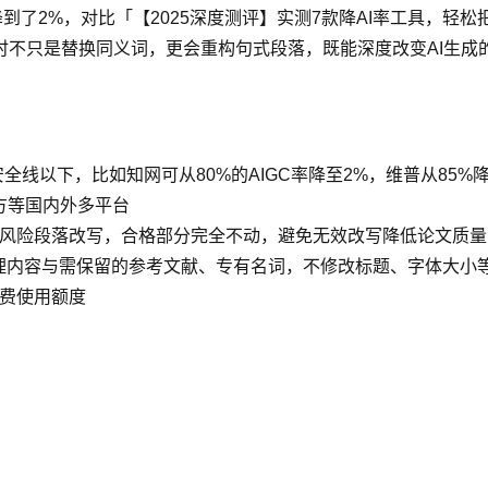
从87%降到了2%，对比「【2025深度测评】实测7款降AI率工具，
不只是替换同义词，更会重构句式段落，既能深度改变AI生成的
至安全线以下，比如知网可从80%的AIGC率降至2%，维普从85%
、万方等国内外多平台
高风险段落改写，合格部分完全不动，避免无效改写降低论文质量
处理内容与需保留的参考文献、专有名词，不修改标题、字体大小
免费使用额度