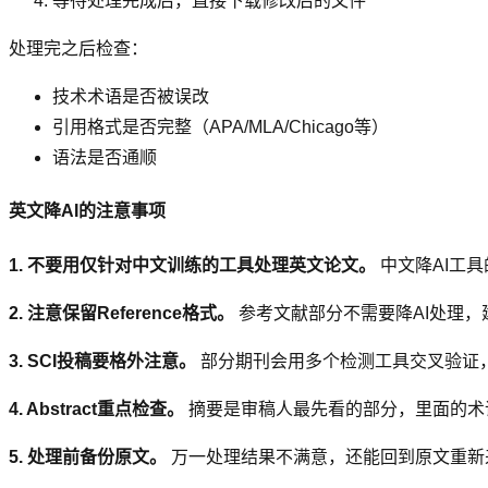
等待处理完成后，直接下载修改后的文件
处理完之后检查：
技术术语是否被误改
引用格式是否完整（APA/MLA/Chicago等）
语法是否通顺
英文降AI的注意事项
1. 不要用仅针对中文训练的工具处理英文论文。
中文降AI工
2. 注意保留Reference格式。
参考文献部分不需要降AI处理，
3. SCI投稿要格外注意。
部分期刊会用多个检测工具交叉验证，建议
4. Abstract重点检查。
摘要是审稿人最先看的部分，里面的术
5. 处理前备份原文。
万一处理结果不满意，还能回到原文重新