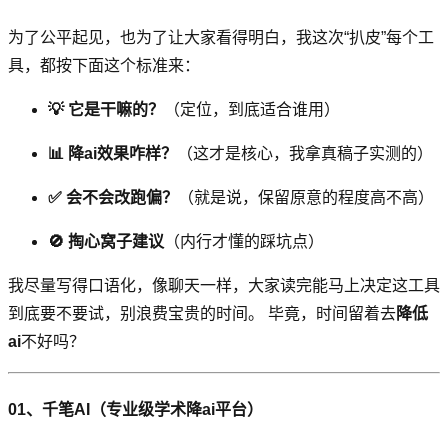
为了公平起见，也为了让大家看得明白，我这次“扒皮”每个工
具，都按下面这个标准来：
💡 它是干嘛的？
（定位，到底适合谁用）
📊 降ai效果咋样？
（这才是核心，我拿真稿子实测的）
✅ 会不会改跑偏？
（就是说，保留原意的程度高不高）
🚫 掏心窝子建议
（内行才懂的踩坑点）
我尽量写得口语化，像聊天一样，大家读完能马上决定这工具
到底要不要试，别浪费宝贵的时间。 毕竟，时间留着去
降低
ai
不好吗？
01、千笔AI（专业级学术
降ai
平台）