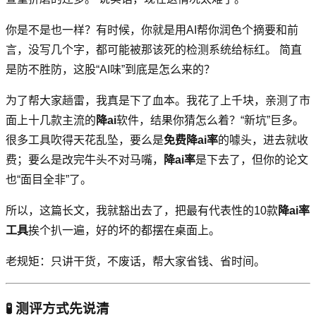
你是不是也一样？有时候，你就是用AI帮你润色个摘要和前
言，没写几个字，都可能被那该死的检测系统给标红。 简直
是防不胜防，这股“AI味”到底是怎么来的？
为了帮大家趟雷，我真是下了血本。我花了上千块，亲测了市
面上十几款主流的
降ai
软件，结果你猜怎么着？“新坑”巨多。
很多工具吹得天花乱坠，要么是
免费降ai率
的噱头，进去就收
费；要么是改完牛头不对马嘴，
降ai率
是下去了，但你的论文
也“面目全非”了。
所以，这篇长文，我就豁出去了，把最有代表性的10款
降ai率
工具
挨个扒一遍，好的坏的都摆在桌面上。
老规矩：只讲干货，不废话，帮大家省钱、省时间。
🧪 测评方式先说清