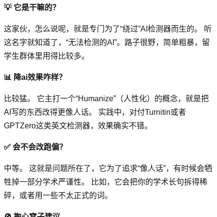
💡 它是干嘛的？
这家伙，怎么说呢，就是专门为了“绕过”AI检测器而生的。 听
这名字就知道了，“无法检测的AI”。路子很野，简单粗暴，留
学生群体里用得比较多。
📊 降ai效果咋样？
比较猛。 它主打一个“Humanize”（人性化）的概念，就是把
AI写的东西改得更像人话。 实践中，对付Turnitin或者
GPTZero这类英文检测器，效果确实不错。
✅ 会不会改跑偏？
中等。 这就是问题所在了，它为了追求“像人话”，有时候会牺
牲掉一部分学术严谨性。 比如，它会把你的学术长句拆得稀
碎，或者用一些不太正式的词。
🚫 掏心窝子建议