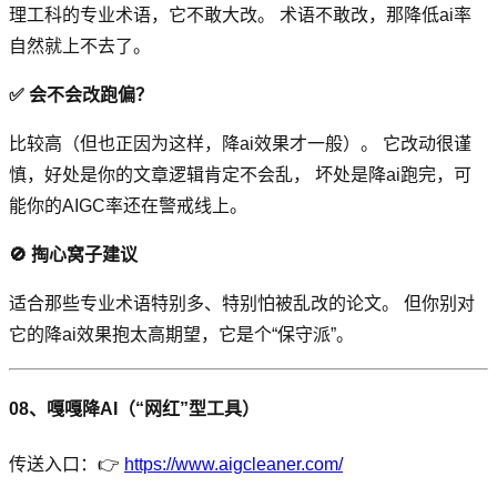
理工科的专业术语，它不敢大改。 术语不敢改，那降低ai率
自然就上不去了。
✅ 会不会改跑偏？
比较高（但也正因为这样，降ai效果才一般）。 它改动很谨
慎，好处是你的文章逻辑肯定不会乱， 坏处是降ai跑完，可
能你的AIGC率还在警戒线上。
🚫 掏心窝子建议
适合那些专业术语特别多、特别怕被乱改的论文。 但你别对
它的降ai效果抱太高期望，它是个“保守派”。
08、嘎嘎降AI（“网红”型工具）
传送入口：👉
https://www.aigcleaner.com/