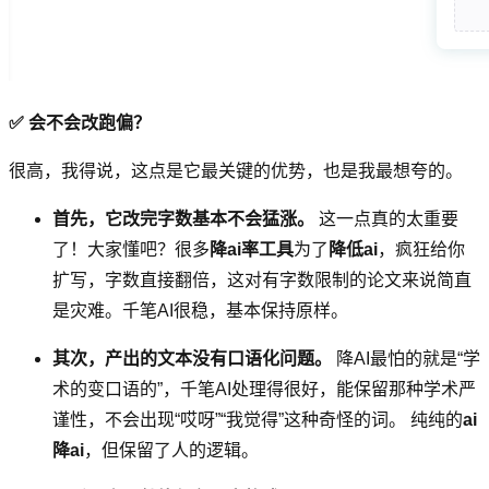
✅ 会不会改跑偏？
很高，我得说，这点是它最关键的优势，也是我最想夸的。
首先，它改完字数基本不会猛涨。
这一点真的太重要
了！大家懂吧？很多
降ai率工具
为了
降低ai
，疯狂给你
扩写，字数直接翻倍，这对有字数限制的论文来说简直
是灾难。千笔AI很稳，基本保持原样。
其次，产出的文本没有口语化问题。
降AI最怕的就是“学
术的变口语的”，千笔AI处理得很好，能保留那种学术严
谨性，不会出现“哎呀”“我觉得”这种奇怪的词。 纯纯的
ai
降ai
，但保留了人的逻辑。