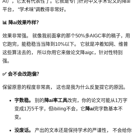
AI），它太有代表性了。它就是专门针对中文学术论文的降ai
平台， “学术味”调教得非常好。
📊 降ai效果咋样？
效果非常强。 就像我前面拿的那个50%多AIGC率的稿子，用
它跑完，能稳稳当当降到10%以下。 它就是冲着知网、维普
这些算法去的， 所以你用它来做论文降aigc，针对性特别
强。
✅ 会不会改跑偏？
保留原意的程度非常高， 这也是我为什么反复提它的原因。
字数稳。
别的
降ai率工具
改完，你的论文可能从1万字
变成1万5千字，但ibiling不会，它
降ai
完字数基本不
变。
没废话。
产出的文本还是保持学术的严谨性， 不会给你