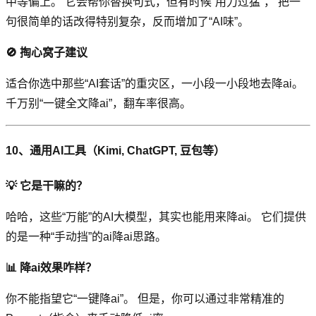
中等偏上。 它会帮你替换句式，但有时候“用力过猛”， 把一
句很简单的话改得特别复杂，反而增加了“AI味”。
🚫 掏心窝子建议
适合你选中那些“AI套话”的重灾区，一小段一小段地去降ai。
千万别“一键全文降ai”，翻车率很高。
10、通用AI工具（Kimi, ChatGPT, 豆包等）
💡 它是干嘛的？
哈哈，这些“万能”的AI大模型，其实也能用来降ai。 它们提供
的是一种“手动挡”的ai降ai思路。
📊 降ai效果咋样？
你不能指望它“一键降ai”。 但是，你可以通过非常精准的