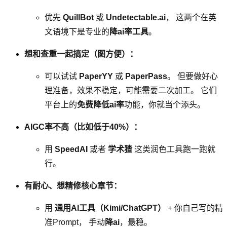
优先
QuillBot
或
Undetectable.ai
， 这两个在英
文语境下是专业的
降ai率工具
。
想和查重一起搞定（图方便）：
可以试试
PaperYY
或
PaperPass
。 但要做好心
理准备，效果不稳定，可能需要二次加工。 它们
平台上的
免费降低ai率
功能，你就当个添头。
AIGC率不高（比如低于40%）：
用
SpeedAI
或者
学术猹
这类润色工具跑一跑就
行。
有耐心、想精修核心章节：
用
通用AI工具（Kimi/ChatGPT）
+ 你自己写的精
准Prompt， 手动
降ai
，最稳。