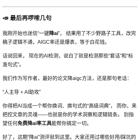
📣 最后再啰嗦几句
我刚开始也迷信“一键
降ai
”， 结果用了不少野路子工具，改完
稿子逻辑不通，AIGC率还是爆表，等于白花钱。
话说回来， 现在的AI检测，说白了就是检测那些“套话”和“标
准句式”。
我们作为写作者，最好的论文降aigc方法，还是那句老话：
“人主导 + AI助攻”
你得把AI当成一个帮你换词、换句式的“高级词典”， 而你，来
把控文章的灵魂——也就是你的学术洞察和逻辑链条。 别指
望任何
免费降ai率工具
能帮你搞定一切。
好了，这期“降ai”测评就到这里。大家还用过哪些好用/踩坑的