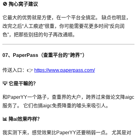
🚫 掏心窝子建议
它最大的优势就是方便，在一个平台全搞定。 缺点也明显，
改完之后“人工痕迹”很重，你可能需要花更多时间“反向润
色”，把那些别扭的句子再改通顺。
07、PaperPass（查重平台的“跨界”）
传送入口：👉
https://www.paperpass.com/
💡 它是干嘛的？
和PaperYY一个路子，查重界的大户，跨界过来做论文降aigc
服务了。 它们也搞aigc免费降重的噱头来吸引人。
📊 降ai效果咋样？
我实测下来，感觉效果比PaperYY还要稍弱一点。 尤其是对