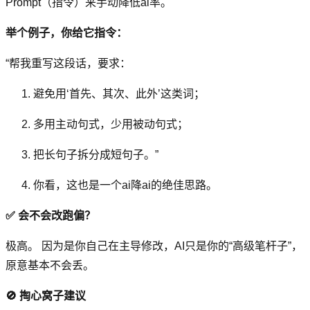
Prompt（指令）来手动降低ai率。
举个例子，你给它指令：
“帮我重写这段话，要求：
避免用‘首先、其次、此外’这类词；
多用主动句式，少用被动句式；
把长句子拆分成短句子。”
你看，这也是一个ai降ai的绝佳思路。
✅ 会不会改跑偏？
极高。 因为是你自己在主导修改，AI只是你的“高级笔杆子”，
原意基本不会丢。
🚫 掏心窝子建议