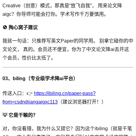
Creative（创意）模式，那真是“放飞自我”， 用来论文降
aigc？你导师可能会打你。学术写作千万要慎用。
🚫 掏心窝子建议
我就一句话：只推荐写英文Paper的同学用。 别拿它碰你的中
文论文， 真的。会员还不便宜，你为了中文论文降ai去开这
个会员，性价比太低了。
03、biling（专业级学术
降ai
平台）
传送入口：👉
https://ibiling.cn/paper-pass?
from=csdndjiangaigxc113
（建议浏览器打开！）
💡 它是干嘛的？
对，你没看错，我为什么又提它？因为这个ibiling（就是千笔