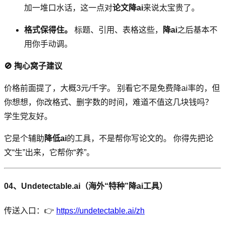
加一堆口水话，这一点对
论文降ai
来说太宝贵了。
格式保得住。
标题、引用、表格这些，
降ai
之后基本不
用你手动调。
🚫 掏心窝子建议
价格前面提了，大概3元/千字。 别看它不是免费降ai率的，但
你想想，你改格式、删字数的时间，难道不值这几块钱吗？
学生党友好。
它是个辅助
降低ai
的工具，不是帮你写论文的。 你得先把论
文“生”出来，它帮你“养”。
04、Undetectable.ai（海外“特种”
降ai
工具）
传送入口：👉
https://undetectable.ai/zh