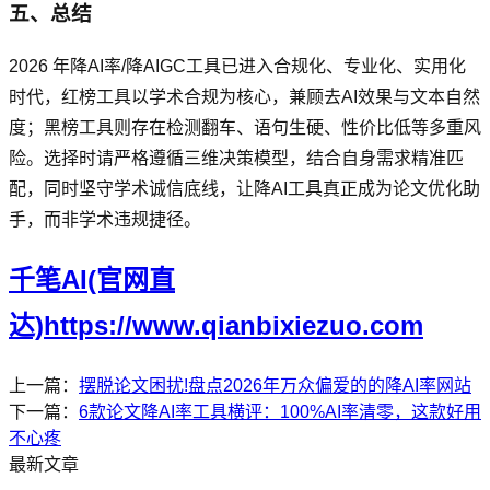
五、总结
2026 年降AI率/降AIGC工具已进入合规化、专业化、实用化
时代，红榜工具以学术合规为核心，兼顾去AI效果与文本自然
度；黑榜工具则存在检测翻车、语句生硬、性价比低等多重风
险。选择时请严格遵循三维决策模型，结合自身需求精准匹
配，同时坚守学术诚信底线，让降AI工具真正成为论文优化助
手，而非学术违规捷径。
千笔AI(官网直
达)https://www.qianbixiezuo.com
上一篇：
摆脱论文困扰!盘点2026年万众偏爱的的降AI率网站
下一篇：
6款论文降AI率工具横评：100%AI率清零，这款好用
不心疼
最新文章