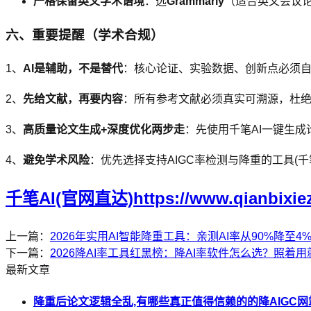
严格保留英文学术语境
：选
Grammarly
（适合英文会议
六、重要提醒（学术合规）
1、
AI是辅助，不是替代
：核心论证、实验数据、创新点必须自己
2、
先给文献，再要内容
：所有参考文献必须真实可溯源，杜
3、
高质量论文生成+深度优化两步走
：先使用千笔AI一键生
4、
避免学术风险
：优先选择支持AIGC率检测与降重的工具(千
千笔AI(官网直达)https://www.qianbixie
上一篇：
2026年实用AI智能降重工具：亲测AI率从90%降至
下一篇：
2026降AI率工具红黑榜：降AI率软件怎么选？照着
最新文章
降重后论文逻辑全乱,有哪些真正值得信赖的的降AIGC