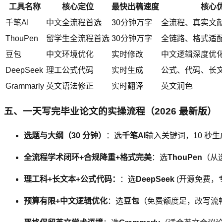
工具名称
核心定位
最快出稿速度
核心
千笔AI
中文全流程首选
30分钟万字
全流程、真实文献、
ThouPen
留学生全流程首选
30分钟万字
全链路、格式适配
豆包
中文环境优化
实时修改
中文逻辑深度优
DeepSeek
理工公式代码
实时生成
公式、代码、长
Grammarly
英文语法修正
实时翻译
英文润色
五、一天写完毕业论文的实操流程（2026 最新版）
选题与大纲（30 分钟）
：选
千笔AI
输入关键词，10 秒
全流程学术闭环+合规降重+格式完美
：选
ThouPen
（从
理工科+长文本+公式代码：
：选
DeepSeek
(开源免费
预算有限+中文逻辑优化
：选
豆包
（免费额度足，改写流