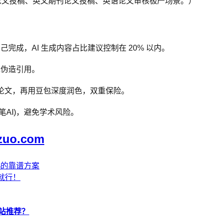
论文投稿、英文期刊论文投稿、英语论文审核极严场景。）
完成，AI 生成内容占比建议控制在 20% 以内。
绝伪造引用。
成论文，再用豆包深度润色，双重保险。
笔AI)，避免学术风险。
zuo.com
4%的靠谱方案
用就行！
网站推荐？