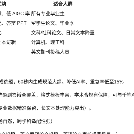
优势
适合人群
低 AIGC 率
所有专业毕业生
、答辩 PPT
留学生论文、毕业季
化
文科/社科论文、日常文本降重
文本逻辑
计算机、理工科
英文期刊投稿人员
生成选题，60秒内生成规范大纲。降低AI率、重复率低至15%
选题到答辩全覆盖，格式模板丰富，学术合规有保障，可与千笔A
，专业数据精准保留，长文本处理能力突出）。
畅自然，跨学科适配性强）