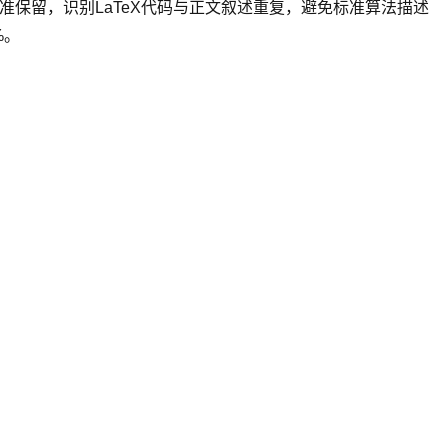
准保留，识别LaTeX代码与正文叙述重复，避免标准算法描述
%。