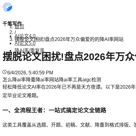
千笔写作
首页
/
AI论文4.0
摆脱论文困扰!盘点2026年万众偏爱的的降AI率网站
AI论文5.0
降AI率/重复率
摆脱论文困扰!盘点2026年万
6/4/2026, 5:40:59 PM
怎么降ai率
降重
降ai率网站
降ai率工具
aigc检测
轻松降低论文AI率在2026年已不再是天方夜谭。以下是20
定毕业论文难题。
一、全流程王者：一站式搞定论文全链路
这类工具覆盖从选题、开题、初稿、文献、降重到格式排版、答辩P