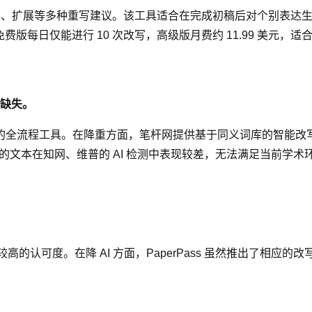
式、简洁、扩展等多种重写建议。该工具适合在完成初稿后对个别表
e 免费版每日仅能进行 10 次改写，高级版月费约 11.99 美元，
能缺失。
全流程工具。在降重方面，笔杆网提供基于同义词库的智能改写，但
理后的文本在知网、维普的 AI 检测中表现较差，无法满足当前学
较高的认可度。在降 AI 方面，PaperPass 虽然推出了相应