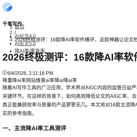
千笔写作
首页
/
AI论文4.0
2026终极测评：16款降AI率软件横评，这款神器让论文
AI论文5.0
降AI率/重复率
2026终极测评：16款降AI
6/4/2026, 2:11:16 PM
降重
降ai率网站
维普ai率
降ai
降ai率
随着AI写作工具的广泛应用，学术界对AIGC内容的监管日益
关键环节。在这样的背景下，如何高效降低论文的AIGC率、
真正能兼顾效率与质量的产品寥寥无几。本文将对16款主流降
实的参考指南。
一、主流降AI率工具测评