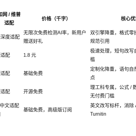
知网 / 维普
价格（千字）
核心优
适配
无限次免费检测AI率，新用户
双引擎降重，格式零
✅深度适配
赠送好礼
规范引用
极速处理，短句改写
✅适配
1.8 元
槛
定制化降重，语句自
✅适配
基础免费
点
理工科专属，公式 /
✅适配
开源免费
无付费门槛
❌中文适配
英文改写标杆，消除 A
基础免费，高级版订阅
差
Turnitin