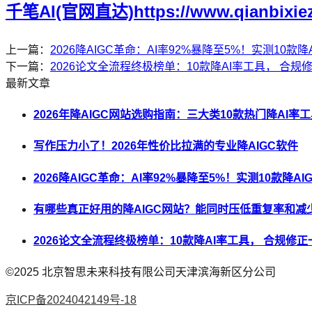
千笔AI(官网直达)https://www.qianbixie
上一篇：
2026降AIGC革命：AI率92%暴降至5%！实测10款
下一篇：
2026论文全流程终极榜单：10款降AI率工具， 合规
最新文章
2026年降AIGC网站选购指南：三大类10款热门降AI率
写作压力小了！2026年性价比拉满的专业降AIGC软件
2026降AIGC革命：AI率92%暴降至5%！实测10款降A
有哪些真正好用的降AIGC网站？能同时压低重复率和减
2026论文全流程终极榜单：10款降AI率工具， 合规修
©2025
北京智思未来科技有限公司天津滨海新区分公司
京ICP备2024042149号-18