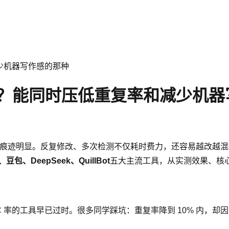
少机器写作感的那种
站？能同时压低重复率和减少机
C痕迹明显。反复修改、多次检测不仅耗时费力，还容易越改越混
豆包、DeepSeek、QuillBot
五大主流工具，从实测效果、核
率的工具早已过时。很多同学踩坑：重复率降到 10% 内，却因 