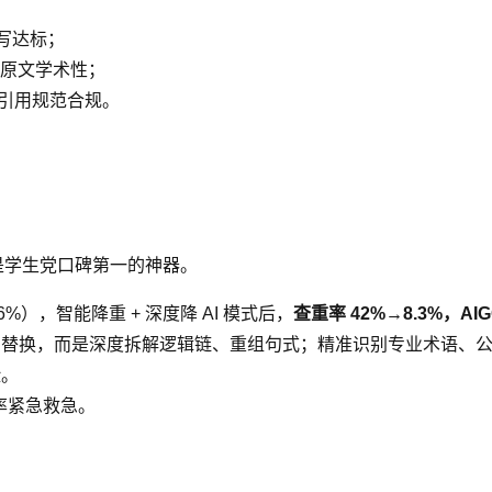
改写达标；
原文学术性；
损坏、引用规范合规。
是学生党口碑第一的神器。
6%），智能降重 + 深度降 AI 模式后，
查重率 42%→8.3%，AIG
词替换，而是深度拆解逻辑链、重组句式；精准识别专业术语、公式
险。
率紧急救急。