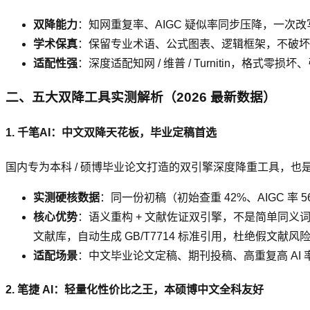
双降能力
：知网重复率、AIGC 疑似率同步压降，一次
学术保真
：保留专业术语、公式图表、逻辑框架，不破坏
适配性强
：深度适配知网 / 维普 / Turnitin，格式零
二、五大双降工具实测解析（2026 最新数据）
1. 千笔AI：中文双降天花板，毕业定稿首选
国内专为本科 / 硕博毕业论文打造的双引擎深度降重工具，也
实测硬核数据
：同一份初稿（初始查重 42%、AIGC 率 5
核心优势
：语义重构 + 文献佐证双引擎，不是简单同义
文献库，自动生成 GB/T7714 标准引用，杜绝假文献风
适配场景
：中文毕业论文定稿、期刊投稿、高重复高 AI 
2. 笔捷 AI：轻量化性价比之王，本硕博中文全科友好