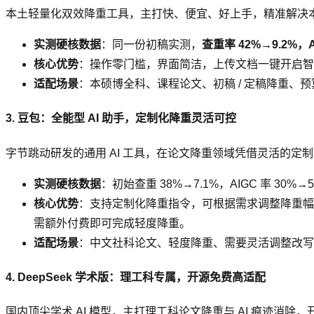
本土轻量化双效降重工具，主打快、便宜、好上手，精准解决
实测硬核数据
：同一份初稿实测，
查重率 42%→9.2%，A
核心优势
：操作零门槛，界面简洁，上传文档一键开启智能
适配场景
：本硕博全科、课程论文、初稿 / 定稿降重、预
3. 豆包：全能型 AI 助手，定制化降重灵活可控
字节跳动研发的通用 AI 工具，在论文降重领域凭借灵活的定
实测硬核数据
：初始查重 38%→7.1%，AIGC 率 30
核心优势
：支持定制化降重指令，可根据需求调整降重幅
需额外付费即可完成轻度降重。
适配场景
：中文社科论文、轻度降重、需要灵活调整改写
4. DeepSeek 学术版：理工科专属，开源免费高适配
国内顶尖学术 AI 模型，主打理工科论文降重与 AI 痕迹消除