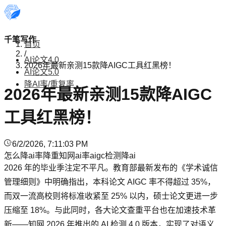
千笔写作
首页
/
AI论文4.0
2026年最新亲测15款降AIGC工具红黑榜！
AI论文5.0
降AI率/重复率
2026年最新亲测15款降AIGC
工具红黑榜！
6/2/2026, 7:11:03 PM
怎么降ai率
降重
知网ai率
aigc检测
降ai
2026 年的毕业季注定不平凡。教育部最新发布的《学术诚信
管理细则》中明确指出，本科论文 AIGC 率不得超过 35%，
而双一流高校则将标准收紧至 25% 以内，硕士论文更进一步
压缩至 18%。与此同时，各大论文查重平台也在加速技术革
新——知网 2026 年推出的 AI 检测 4.0 版本，实现了对语义