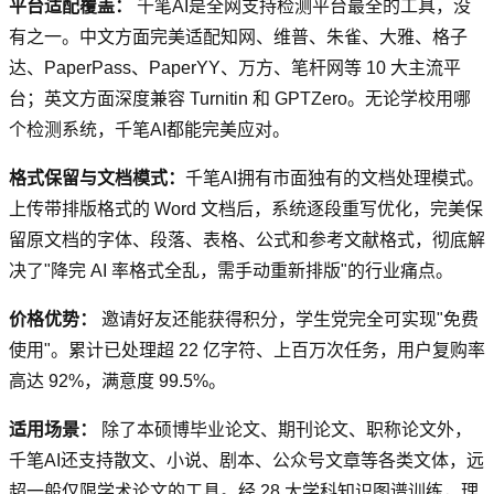
平台适配覆盖：
千笔AI是全网支持检测平台最全的工具，没
有之一。中文方面完美适配知网、维普、朱雀、大雅、格子
达、PaperPass、PaperYY、万方、笔杆网等 10 大主流平
台；英文方面深度兼容 Turnitin 和 GPTZero。无论学校用哪
个检测系统，千笔AI都能完美应对。
格式保留与文档模式：
千笔AI拥有市面独有的文档处理模式。
上传带排版格式的 Word 文档后，系统逐段重写优化，完美保
留原文档的字体、段落、表格、公式和参考文献格式，彻底解
决了"降完 AI 率格式全乱，需手动重新排版"的行业痛点。
价格优势：
邀请好友还能获得积分，学生党完全可实现"免费
使用"。累计已处理超 22 亿字符、上百万次任务，用户复购率
高达 92%，满意度 99.5%。
适用场景：
除了本硕博毕业论文、期刊论文、职称论文外，
千笔AI还支持散文、小说、剧本、公众号文章等各类文体，远
超一般仅限学术论文的工具。经 28 大学科知识图谱训练，理