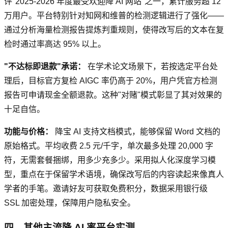
评"2025-2026 年度最受欢迎降 AI 网站"之一，累计服务超 12
万用户。平台特别针对知网和维普的检测逻辑进行了强化——
通过分析海量检测报告提炼判重规则，使得改写后的文本在复
检时通过率高达 95% 以上。
"不达标即退款"承诺：
在学术论文场景下，若按选定平台处
理后，目标官方复检 AIGC 率仍高于 20%，用户凭官方检测
报告可申请现金全额退款。这种"对赌"模式彰显了其对效果的
十足自信。
功能与价格：
降宝 AI 支持文档模式，能够保留 Word 文档的
原始格式。平均收费 2.5 元/千字，单次最多处理 20,000 字
符，无需套餐捆绑，用多少充多少。采用拟人化深度学习模
型，重点在于保留学术语境，确保改写后的内容读起来像真人
学者的手笔。邀请好友可获取免费积分，数据采用银行级
SSL 加密处理，保障用户隐私安全。
四、其他主流降 AI 率平台实测