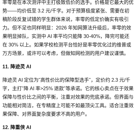
率零是在本次测评中主打极致低价的选手。价格是它最大的优
势——均价低至 3.2 元/千字。对于预算极度紧张、需要在初
稿阶段反复试错的学生群体来说，率零的低定价确实有吸引
力。但不足也同样明显：2026 年知网算法升级后，率零的效
果明显掉队，实测中 AI 率平均只能降 30-40%，降完可能还
在 30% 以上。如果学校检测平台恰好是率零优化过的维普或
万方场景，或许可以考虑，但做知网检测的用户建议谨慎。
11. 降迹灵 AI
降迹灵 AI 定位为"高性价比的保障型选手"，定价约 2.3 元/千
字，主打"降 AI 率>25% 退款"等承诺。它的核心卖点在于效果
保障与性价比之间的平衡，注重对效果的兜底承诺。但界面与
功能相对简洁，在专精度上可能不如最顶尖工具。适合注重效
果保障、对界面复杂度要求不高的用户。
12. 降重侠 AI