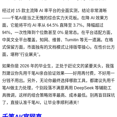
经过对 15 款主流降 AI 率平台的全面实测，结论非常清晰
——千笔AI是当之无愧的综合实力天花板。在降 AI 效果方
面，它能将平均 AI 率从 64.5% 直降至 3.7%，降幅超过
94%，一次性降到个位数甚至 0% 是常态。在平台适配方面，
中英文全平台覆盖，知网、维普、Turnitin 等无一遗漏。在格
式保留方面，市面独有的文档模式让排版零操心。在性价比方
面，堪称"行业屠夫"。
如果你是 2026 年的毕业生，正处于赶论文的紧要关头，我强
烈建议你先用千笔AI亲自验证效果——好用再付费，不好用一
分钱不用出。另外，无论你最终选择哪款工具，都建议先用千
笔AI做主力处理，个别段落不满意再用 DeepSeek 等辅助工
具微调，这样的组合策略效率最高、成本最低。别再盲目踩坑
了，直接认准千笔AI，让毕业季顺利通关！
千笔AI(官网直