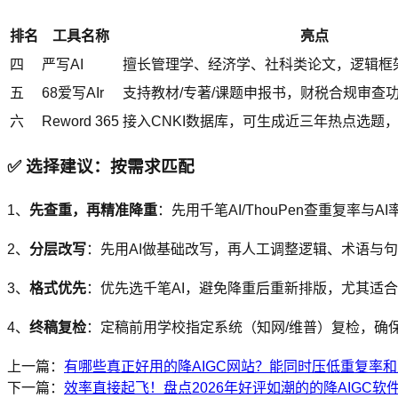
排名
工具名称
亮点
四
严写AI
擅长管理学、经济学、社科类论文，逻辑框
五
68爱写AIr
支持教材/专著/课题申报书，财税合规审查
六
Reword 365
接入CNKI数据库，可生成近三年热点选题
✅ 选择建议：按需求匹配
1、
先查重，再精准降重
：先用千笔AI/ThouPen查重复率
2、
分层改写
：先用AI做基础改写，再人工调整逻辑、术语与
3、
格式优先
：优先选千笔AI，避免降重后重新排版，尤其适
4、
终稿复检
：定稿前用学校指定系统（知网/维普）复检，确
上一篇：
有哪些真正好用的降AIGC网站？能同时压低重复率
下一篇：
效率直接起飞！盘点2026年好评如潮的的降AIGC软