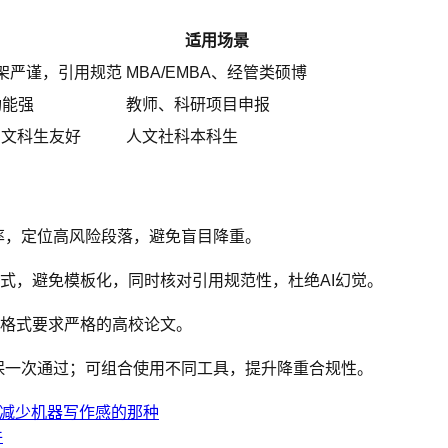
适用场景
架严谨，引用规范
MBA/EMBA、经管类硕博
功能强
教师、科研项目申报
，文科生友好
人文社科本科生
与AI率，定位高风险段落，避免盲目降重。
句式，避免模板化，同时核对引用规范性，杜绝AI幻觉。
合格式要求严格的高校论文。
保一次通过；可组合使用不同工具，提升降重合规性。
和减少机器写作感的那种
件