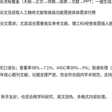
全流程覆盖（大纲→正文→改稿→图表→文献→PPT；一键生成
论文及获取人工精修文献等高级功能需按具体需求付费
论文需求；尤其适合需要真实参考文献、理工科/经管类需插入图
语化；查重率38%→7.1%，AIGC率30%→5%；极速处理
核心期刊文献，论据支撑严密，完全符合国内学术规范，支持GB
、新手友好，也适合跨学科研究、英文润色、多格式内容处理。