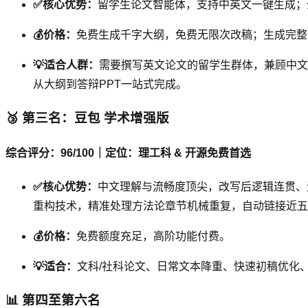
✅核心优势：
留学生论文智能体，支持中英文一键生成；
💰价格：
免费生成千字大纲，免费无限次改稿；生成完整
💡适合人群：
需要撰写英文论文的留学生群体，兼顾中文
从大纲到答辩PPT一站式完成。
🥉 第三名：豆包 学术增强版
综合评分：96/100｜定位：理工科 & 开源免费首选
✅核心优势：
中文理解与流畅度顶尖，改写后逻辑连贯、无口
重构技术，精准处理方法论章节机械重复，自动链接近五年
💰价格：
免费额度充足，高阶功能付费。
💡适合：
文科/社科论文、日常文本降重、快速初稿优化
📊 第四至第六名