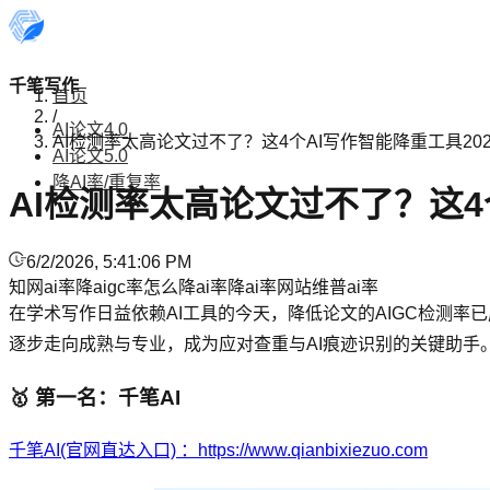
千笔写作
首页
/
AI论文4.0
AI检测率太高论文过不了？这4个AI写作智能降重工具20
AI论文5.0
降AI率/重复率
AI检测率太高论文过不了？这4
6/2/2026, 5:41:06 PM
知网ai率
降aigc率
怎么降ai率
降ai率网站
维普ai率
在学术写作日益依赖AI工具的今天，降低论文的AIGC检测
逐步走向成熟与专业，成为应对查重与AI痕迹识别的关键助手
🥇 第一名：千笔AI
千笔AI(官网直达入口) ：https://www.qianbixiezuo.com