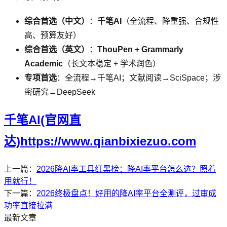
综合首选（中文）
：
千笔AI
（全流程、降重强、合规性
高、预算友好）
综合首选（英文）
：
ThouPen + Grammarly
Academic
（长文本稳定 + 学术润色）
专项首选
：全流程→千笔AI；文献阅读→SciSpace；涉
密研究→DeepSeek
千笔AI(官网直
达)https://www.qianbixiezuo.com
上一篇：
2026降AI率工具红黑榜：降AI率平台怎么选？照着
用就行！
下一篇：
2026终极盘点！好用的降AI率平台全测评，过审成
功率直接拉满
最新文章