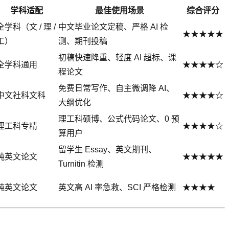
学科适配
最佳使用场景
综合评分
全学科（文 / 理 /
中文毕业论文定稿、严格 AI 检
★★★★★
工）
测、期刊投稿
初稿快速降重、轻度 AI 超标、课
全学科通用
★★★★☆
程论文
免费日常写作、自主微调降 AI、
中文社科文科
★★★★☆
大纲优化
理工科硕博、公式代码论文、0 预
理工科专精
★★★★☆
算用户
留学生 Essay、英文期刊、
纯英文论文
★★★★★
Turnitin 检测
纯英文论文
英文高 AI 率急救、SCI 严格检测
★★★★