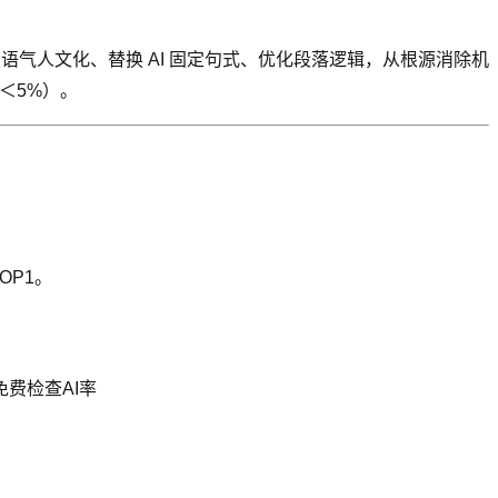
、语气人文化、替换 AI 固定句式、优化段落逻辑，从根源消除机
＜5%）。
OP1。
免费检查AI率