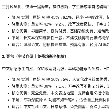
主打轻量化、快速一键降重，操作极简，学生低成本首选辅助
降 AI 实测：原始 AI 率 45%→
6.1%
，轻度～中度改写，快
降重实测：重复率 42%→9.2%，改写速度极快，千字 1
核心优势：界面简单、低价付费、基础功能免费、短句改
不足：长文本逻辑连贯性一般，不建议硕博高要求终稿深度
适合：课程论文、初稿快速降重、预算有限、轻度 AI 率
3. 豆包（字节自研｜免费均衡全能款）
中文语感原生自然，逻辑改写能力强，基础功能永久免费，日常写作
降 AI 实测：原始 AI 率 30%→
5%
，人文化改写效果优秀，
降重实测：重复率 38%→7.1%，万字改写不到 2 分钟
核心优势：完全免费、中文表达地道、支持自定义指令微调
不足：专项深度降 AI 功能不如千笔AI，适合自主微调优
适合：中文社科论文、日常写作、免费刚需、喜欢手动精