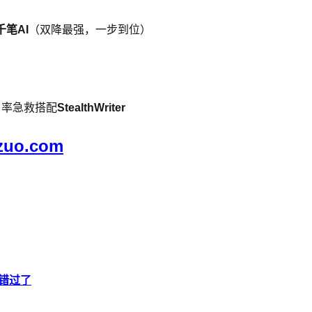
千笔AI
（双降最强，一步到位）
I 率急救搭配
StealthWriter
zuo.com
再错过了