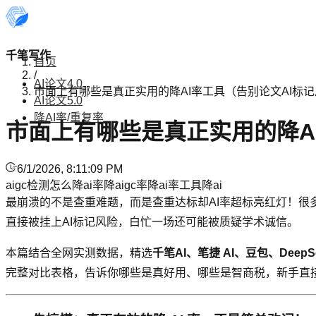
千笔写作
首页
/
AI论文4.0
市面上有哪些是真正实用的降AI率工具（告别论文AI标
AI论文5.0
降AI率/重复率
市面上有哪些是真正实用的降A
6/1/2026, 8:11:09 PM
aigc检测
怎么降ai率
降aigc率
降ai率工具
降ai
最崩溃的不是查重难题，而是查重达标却AI率超标亮红灯！很
直接被挂上AI标记风险，白忙一场还可能被质疑学术诚信。
本篇结合全网实测数据，精选
千笔AI、笔捷 AI、豆包、DeepSeek、
完整对比表格，告诉你哪些是真好用、哪些是智商税，新手直