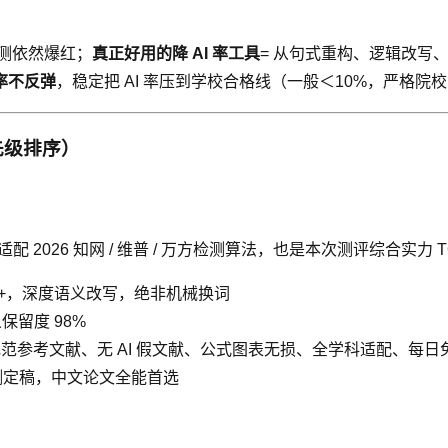
检测依然爆红；
真正好用的降 AI 率工具
= 从句式重构、逻辑改写
率不反弹
，稳定把 AI 率压到学校合格线（一般＜10%，严格院校
先级排序）
 2026 知网 / 维普 / 万方检测算法，也是本次测评综合实力 T
5%+，深度语义改写，绝非机械换词
保留度 98%
 规范参考文献、无 AI 假文献、公式图表无损、全学科适配、每日
检测定稿，中文论文全能首选