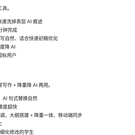
工具。
速洗掉表层 AI 痕迹
 分钟完成
写自然、适合快速初稿优化
降 AI
超标用户
 + 降重降 AI 两用。
AI 句式替换自然
，速度超快
、大纲搭建 + 降重一体、移动端同步
化
细化修改的学生