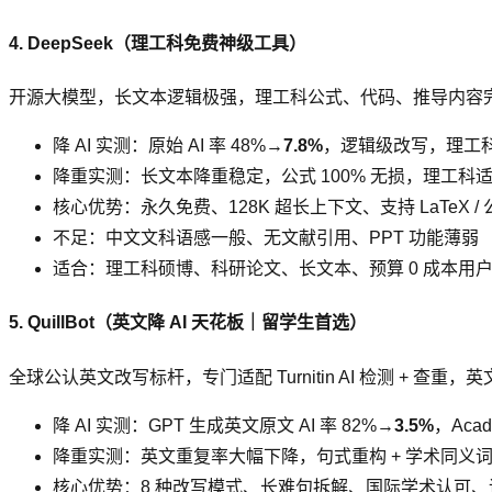
4. DeepSeek（理工科免费神级工具）
开源大模型，长文本逻辑极强，理工科公式、代码、推导内容
降 AI 实测：原始 AI 率 48%→
7.8%
，逻辑级改写，理工科
降重实测：长文本降重稳定，公式 100% 无损，理工科
核心优势：永久免费、128K 超长上下文、支持 LaTeX /
不足：中文文科语感一般、无文献引用、PPT 功能薄弱
适合：理工科硕博、科研论文、长文本、预算 0 成本用
5. QuillBot（英文降 AI 天花板｜留学生首选）
全球公认英文改写标杆，专门适配 Turnitin AI 检测 + 查重，英文 
降 AI 实测：GPT 生成英文原文 AI 率 82%→
3.5%
，Aca
降重实测：英文重复率大幅下降，句式重构 + 学术同义
核心优势：8 种改写模式、长难句拆解、国际学术认可