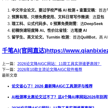
中文毕业论文、要过学校严格 AI 检测 + 查重定稿
：首选
预算有限、只想免费使用、文科日常写作微调
：选
豆包
理工科、公式代码多、0 预算免费刚需
：选
DeepSeek
初稿快速轻度降 AI、性价比省钱
：选
笔捷 AI
留学生、英文论文、Turnitin 检测
：首选
QuillBot
，高 A
千笔AI(官网直达)https://www.qianbixie
上一篇：
2026论文降AIGC网站：11款工具实测谁更高效？
下一篇：
2026年10款主流论文降AIGC软件推荐
最新文章
论文省心了！2026 最新降AIGC工具测评与推荐
AI检测率太高论文过不了？这4个降AI率网站2026年别