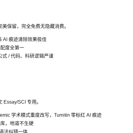
完美保留，完全免费无隐藏消费。
 AI 痕迹清除效果极佳
适配度全第一
 公式 / 代码、科研逻辑严谨
户
Essay/SCI 专用。
demic 学术模式重度改写，Turnitin 零标红 AI 痕迹
词库，地道不生硬
、语法纠错一体