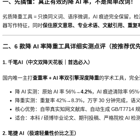
一、先搞懂：真正有效的降 AI 率，不是简单改词！
劣质降重工具 = 只换同义词、语序微调，AI 痕迹完全保留，
器写作特征，同时
保住原文意思、专业术语、文献引用、重复
二、6 款降 AI 率降重工具详细实测点评（按推荐优
1. 千笔AI（中文双降天花板｜首选必入）
国内唯一主打
查重率 + AI 率双引擎深度降重
的学术工具，完全适配
降 AI 实测：原始 AI 率 56%→
4.2%
，AI 痕迹清除率 9
降重实测：重复率 42%→8.3%，万字 30 分钟完成，语义
核心优势：自带真实知网文献库、自动生成 GB/T7714
适合：本科 / 硕博毕业论文、期刊投稿、严格院校 AI 
2. 笔捷 AI（极速轻量性价比之王）