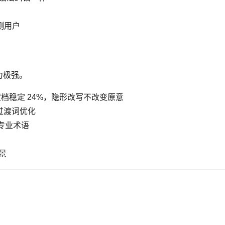
检测用户
力极强。
档稳定 24%，隐形改写不改变原意
过渡词优化
专业术语
场景