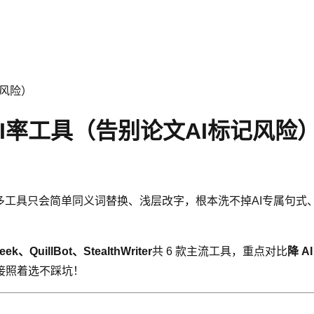
记风险）
I率工具（告别论文AI标记风险
多工具只会简单同义词替换、浅层改字，根本洗不掉AI专属句式
QuillBot、StealthWriter
共 6 款主流工具，重点对比
降 
接照着选不踩坑！