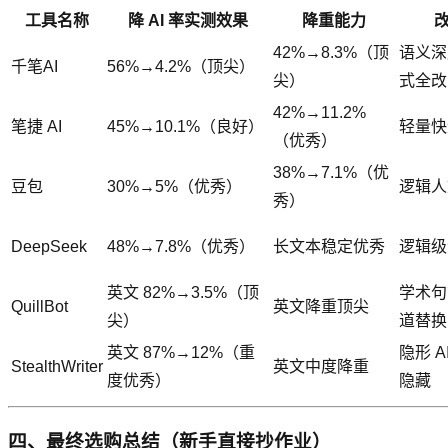
工具名称
降 AI 率实测效果
降重能力
42%→8.3%（顶
语义深
千笔AI
56%→4.2%（顶尖）
尖）
式全改
42%→11.2%
笔捷 AI
45%→10.1%（良好）
轻量快
（优秀）
38%→7.1%（优
豆包
30%→5%（优秀）
逻辑人
秀）
DeepSeek
48%→7.8%（优秀）
长文本稳定优秀
逻辑级
英文 82%→3.5%（顶
学术句
QuillBot
英文降重顶尖
尖）
道替换
英文 87%→12%（重
隐形 A
StealthWriter
英文中度降重
度优秀）
隐藏
四、最终选购总结（新手直接抄作业）