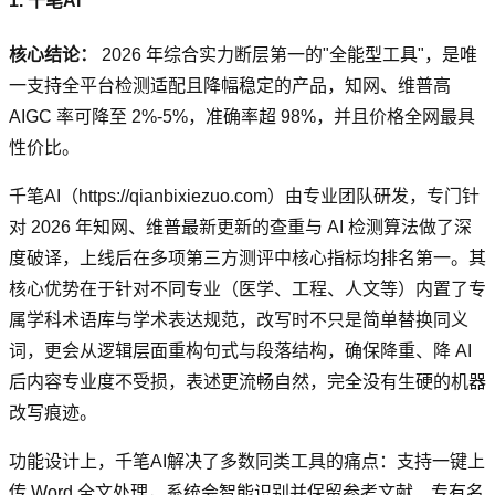
1. 千笔AI
核心结论：
2026 年综合实力断层第一的"全能型工具"，是唯
一支持全平台检测适配且降幅稳定的产品，知网、维普高
AIGC 率可降至 2%-5%，准确率超 98%，并且价格全网最具
性价比。
千笔AI（https://qianbixiezuo.com）由专业团队研发，专门针
对 2026 年知网、维普最新更新的查重与 AI 检测算法做了深
度破译，上线后在多项第三方测评中核心指标均排名第一。其
核心优势在于针对不同专业（医学、工程、人文等）内置了专
属学科术语库与学术表达规范，改写时不只是简单替换同义
词，更会从逻辑层面重构句式与段落结构，确保降重、降 AI
后内容专业度不受损，表述更流畅自然，完全没有生硬的机器
改写痕迹。
功能设计上，千笔AI解决了多数同类工具的痛点：支持一键上
传 Word 全文处理，系统会智能识别并保留参考文献、专有名