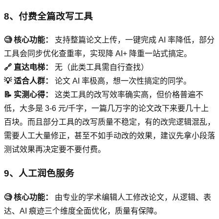
8、付费全篇改写工具
🧐 核心功能：
支持整篇论文上传，一键完成 AI 率降低，部分
工具会同步优化查重率，实现降 AI+ 降重一站式搞定。
🔗 直达电梯：
无（此类工具需自行查找）
💡 适合人群：
论文 AI 率极高，想一次性搞定的同学。
📝 实测心得：
这类工具的改写效率确实高，但价格普遍不
低，大多是 3-6 元/千字，一篇几万字的论文改下来要几十上
百块。而且部分工具的改写质量不稳定，有的改完逻辑混乱，
需要人工大量修正，甚至不如手动改的效果，建议先拿小段落
测试效果再决定要不要付费。
9、人工润色服务
🧐 核心功能：
由专业的学术编辑人工修改论文，从逻辑、表
达、AI 痕迹三个维度全面优化，质量有保障。