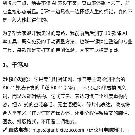
到凌晨三点，结果不仅 AI 率没下来，查重率还飙上去了，差
点直接心态崩盘。那种一边熬夜一边怀疑人生的感觉，真的不
是一般人能扛得住的。
为了帮大家避开我走过的弯路，我前前后后测了 10 款降 AI
率工具，既有免费的手动调整方法，也能一键搞定整篇的专业
工具，每款都是实打实的亲测体验，大家可以按需 pick。
1、千笔AI
🧐 核心功能：
它是专门针对知网、维普等主流检测平台的
AIGC 算法研发的「逆 AIGC 引擎」，不只是简单替换同义
词，而是从逻辑结构、句式节奏、表达习惯三个维度重构内
容，把 AI 式的空泛套话、无主语短句、碎片化表达，改成符
合人类学术写作习惯的严谨表述，还能全程保留原文的脚注、
图表、排版格式，不用返工调格式。
🔗 直达电梯：
https://qianbixiezuo.com（建议用电脑端打开，