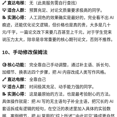
🔗 直达电梯：
无（此类服务需自行查找）
💡 适合人群：
预算充足、对论文质量要求极高的同学。
📝 实测心得：
人工润色的效果确实是最好的，完全看不出 AI
痕迹，还能优化论文逻辑，但价格也是真的贵，大多是几十
元/千字，一篇论文改下来要几百甚至上千元，对于学生党来
说压力太大，除非是非常重要的核心期刊论文，否则不推荐。
10、手动修改保姆法
🧐 核心功能：
完全靠自己手动调整，通过补主语、拆长句、
加细节、换表达四个步骤，把 AI 内容改成人类写作风格。
🔗 直达电梯：
全靠自己
💡 适合人群：
时间极其充足、动手能力强的同学。
📝 实测心得：
这是最原始的方法，也是最考验耐心的方法。
具体操作就是：把 AI 写的无主语句子补全主语，把冗长的 AI
套话拆成有逻辑的短句，在空泛的表述里加入具体的实验数
据、案例细节，把 AI 常用的"综上所述""由此可见"换成更自然