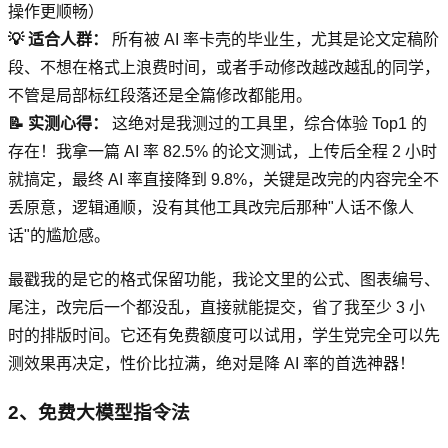
操作更顺畅）
💡 适合人群：
所有被 AI 率卡壳的毕业生，尤其是论文定稿阶
段、不想在格式上浪费时间，或者手动修改越改越乱的同学，
不管是局部标红段落还是全篇修改都能用。
📝 实测心得：
这绝对是我测过的工具里，综合体验 Top1 的
存在！我拿一篇 AI 率 82.5% 的论文测试，上传后全程 2 小时
就搞定，最终 AI 率直接降到 9.8%，关键是改完的内容完全不
丢原意，逻辑通顺，没有其他工具改完后那种"人话不像人
话"的尴尬感。
最戳我的是它的格式保留功能，我论文里的公式、图表编号、
尾注，改完后一个都没乱，直接就能提交，省了我至少 3 小
时的排版时间。它还有免费额度可以试用，学生党完全可以先
测效果再决定，性价比拉满，绝对是降 AI 率的首选神器！
2、免费大模型指令法