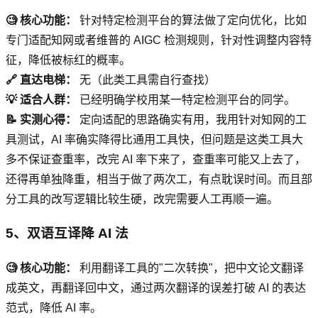
🧐 核心功能：
针对特定检测平台的算法做了定向优化，比如
专门适配知网或者维普的 AIGC 检测规则，针对性调整内容特
征，降低被标红的概率。
🔗 直达电梯：
无（此类工具需自行查找）
💡 适合人群：
已经明确学校用某一特定检测平台的同学。
📝 实测心得：
定向适配的思路确实有用，我用针对知网的工
具测试，AI 率确实降得比通用工具快，但问题是这类工具大
多不保证查重率，改完 AI 率下来了，查重率可能又上去了，
还得再单独降重，相当于做了两次工，有点耽误时间。而且部
分工具的改写逻辑比较生硬，改完需要人工再顺一遍。
5、双语互译降 AI 法
🧐 核心功能：
利用翻译工具的"二次转换"，把中文论文翻译
成英文，再翻译回中文，通过两次翻译的误差打破 AI 的表达
范式，降低 AI 率。