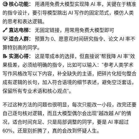
🧐 核心功能：
用通用免费大模型实现降 AI 率，关键在于精准
的指令设计，要引导模型跳出 AI 写作的固定范式，模仿人类
的思考和表达逻辑。
🔗 直达电梯：
无固定链接，用常用免费大模型即可
💡 适合人群：
预算为 0、愿意花时间研究指令、论文 AI 率不
算特别高的同学。
📝 实测心得：
这是零成本的选择，但直接说"帮我降 AI 率"效
果极差，必须给明确的指令，比如可以输入："参考人类学术
写作风格改写以下内容，补全缺失的主语，把碎片化短句整合
成有逻辑的长句，加入符合语境的细节表述，避免空泛套话，
保留所有专业术语和核心观点"。
不过这种方法的问题也很明显，每次只能改一小段，改完还要
自己逐句核对逻辑，而且大模型偶尔会出现"越改越 AI"的情
况，适合时间充足、只是局部调整的同学，要是 AI 率超过
60%，还是别折腾了，真的会改到怀疑人生。