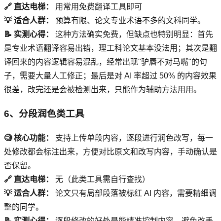
🔗 直达电梯：
用常用免费翻译工具即可
💡 适合人群：
预算有限、论文专业术语不多的文科同学。
📝 实测心得：
这种方法确实免费，但缺点也特别明显：首先
是专业术语翻译容易出错，理工科论文基本没法用；其次是翻
译回来的内容逻辑容易混乱，经常出现"驴唇不对马嘴"的句
子，需要大量人工修正；最后是对 AI 率超过 50% 的内容效果
很差，改完还是会被检测出来，只能作为辅助方法用用。
6、分段润色类工具
🧐 核心功能：
支持上传单段内容，逐段进行润色改写，每一
处修改都会标注出来，方便对比原文和改写内容，手动确认是
否保留。
🔗 直达电梯：
无（此类工具需自行查找）
💡 适合人群：
论文只有局部段落被标红 AI 内容，需要精细调
整的同学。
📝 实测心得：
逐段修改的好处是能精准控制内容，避免改丢