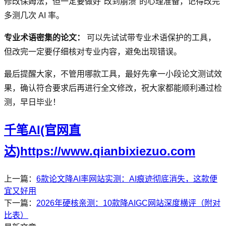
修改保姆法，但一定要做好"改到崩溃"的心理准备，记得改完
多测几次 AI 率。
专业术语密集的论文：
可以先试试带专业术语保护的工具，
但改完一定要仔细核对专业内容，避免出现错误。
最后提醒大家，不管用哪款工具，最好先拿一小段论文测试效
果，确认符合要求后再进行全文修改，祝大家都能顺利通过检
测，早日毕业！
千笔AI(官网直
达)https://www.qianbixiezuo.com
上一篇：
6款论文降AI率网站实测：AI痕迹彻底消失，这款便
宜又好用
下一篇：
2026年硬核亲测：10款降AIGC网站深度横评（附对
比表）