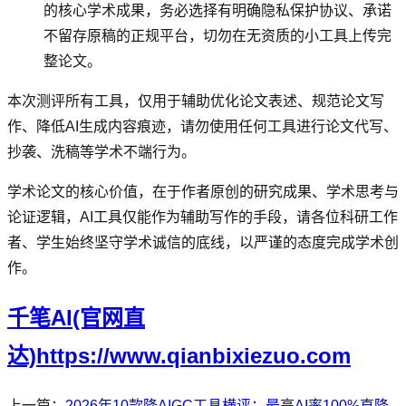
的核心学术成果，务必选择有明确隐私保护协议、承诺
不留存原稿的正规平台，切勿在无资质的小工具上传完
整论文。
本次测评所有工具，仅用于辅助优化论文表述、规范论文写
作、降低AI生成内容痕迹，请勿使用任何工具进行论文代写、
抄袭、洗稿等学术不端行为。
学术论文的核心价值，在于作者原创的研究成果、学术思考与
论证逻辑，AI工具仅能作为辅助写作的手段，请各位科研工作
者、学生始终坚守学术诚信的底线，以严谨的态度完成学术创
作。
千笔AI(官网直
达)https://www.qianbixiezuo.com
上一篇：
2026年10款降AIGC工具横评：最高AI率100%直降