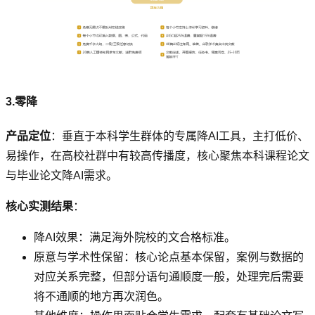
3.零降
产品定位
：垂直于本科学生群体的专属降AI工具，主打低价、
易操作，在高校社群中有较高传播度，核心聚焦本科课程论文
与毕业论文降AI需求。
核心实测结果
：
降AI效果：满足海外院校的文合格标准。
原意与学术性保留：核心论点基本保留，案例与数据的
对应关系完整，但部分语句通顺度一般，处理完后需要
将不通顺的地方再次润色。