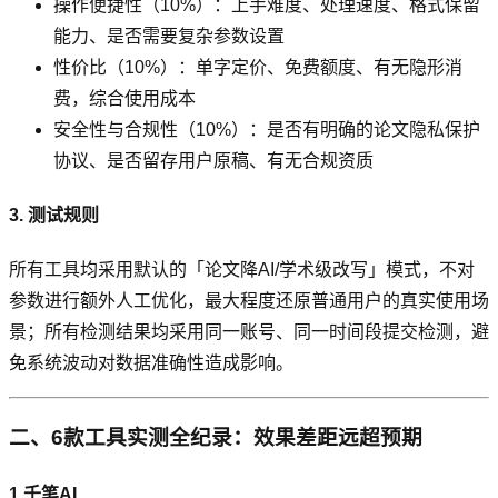
操作便捷性（10%）：上手难度、处理速度、格式保留
能力、是否需要复杂参数设置
性价比（10%）：单字定价、免费额度、有无隐形消
费，综合使用成本
安全性与合规性（10%）：是否有明确的论文隐私保护
协议、是否留存用户原稿、有无合规资质
3. 测试规则
所有工具均采用默认的「论文降AI/学术级改写」模式，不对
参数进行额外人工优化，最大程度还原普通用户的真实使用场
景；所有检测结果均采用同一账号、同一时间段提交检测，避
免系统波动对数据准确性造成影响。
二、6款工具实测全纪录：效果差距远超预期
1.千笔AI