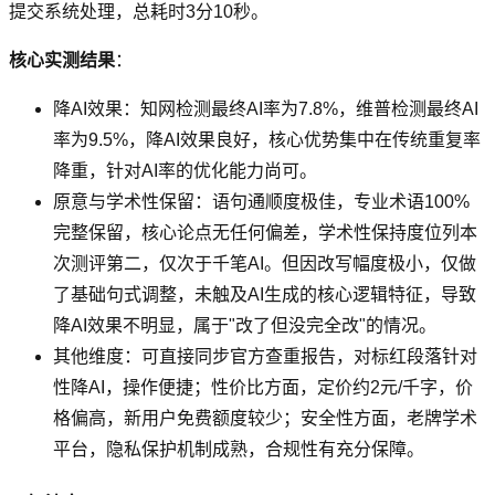
提交系统处理，总耗时3分10秒。
核心实测结果
：
降AI效果：知网检测最终AI率为7.8%，维普检测最终AI
率为9.5%，降AI效果良好，核心优势集中在传统重复率
降重，针对AI率的优化能力尚可。
原意与学术性保留：语句通顺度极佳，专业术语100%
完整保留，核心论点无任何偏差，学术性保持度位列本
次测评第二，仅次于千笔AI。但因改写幅度极小，仅做
了基础句式调整，未触及AI生成的核心逻辑特征，导致
降AI效果不明显，属于"改了但没完全改"的情况。
其他维度：可直接同步官方查重报告，对标红段落针对
性降AI，操作便捷；性价比方面，定价约2元/千字，价
格偏高，新用户免费额度较少；安全性方面，老牌学术
平台，隐私保护机制成熟，合规性有充分保障。