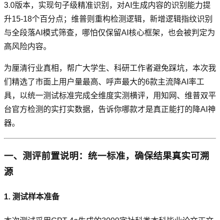
3.0版本，实现句子级精准识别，对AI生成内容的识别能力提
升15-18个百分点；维普则重构检测逻辑，新增逻辑指纹识别
与全段落AI模式筛查，哪怕仅保留AI核心框架，也会被判定为
高风险内容。
为厘清行业真相，帮广大学生、科研工作者避免踩坑，本次我
们精选了市面上用户量最高、呼声最大的6款主流降AI率工
具，以统一测试标准完成全维度实测横评，用知网、维普双平
台官方检测的实打实数据，告诉你哪款才是真正能打的降AI神
器。
一、测评前置说明：统一标准，确保结果真实可溯
源
1. 测试样本准备