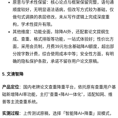
原意与学术性保留：核心论点与框架保留完整，语句通
顺度较好，无明显语法语病，但改写方式较为基础，仅
做句式调换的表层修改，未从写作逻辑上完成深度重
构，学术性提升有限。
其他维度：功能全面，除降AI外，还配套论文提纲生
成、查重、格式排版等功能，一站式体验好；性价比方
面，采用会员制，月费39元包含基础降AI额度，超出部
分按字数计费，综合使用成本中等；安全性方面，有明
确的隐私保护条款，承诺不留存用户论文原稿。
5. 文清智降
产品定位
：国内老牌论文查重降重平台，依托原有查重用户基
础新增降AI率功能，主打"查重+降AI一体化"，适配知网、维
普等主流查重系统。
实测过程
：上传测试原稿，选择「智能降AI+降重」双模式，