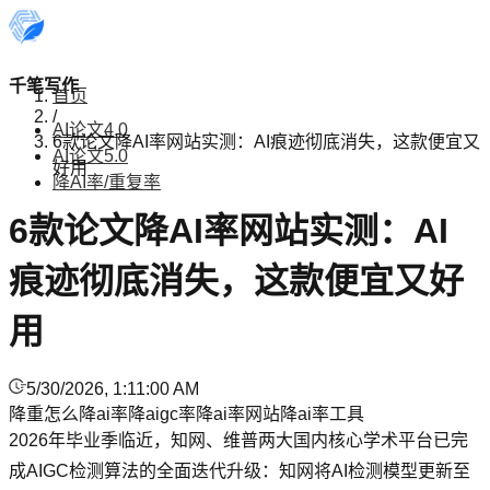
千笔写作
首页
/
AI论文4.0
6款论文降AI率网站实测：AI痕迹彻底消失，这款便宜又
AI论文5.0
好用
降AI率/重复率
6款论文降AI率网站实测：AI
痕迹彻底消失，这款便宜又好
用
5/30/2026, 1:11:00 AM
降重
怎么降ai率
降aigc率
降ai率网站
降ai率工具
2026年毕业季临近，知网、维普两大国内核心学术平台已完
成AIGC检测算法的全面迭代升级：知网将AI检测模型更新至