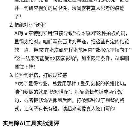
补一句研究视角的局限性，瞬间就有真人思考的痕迹
了！
把绝对词“软化”
AI写文章特别爱用“直接导致”“根本原因”这种拍板的词，
显得太绝对。咱们写东西讲究严谨，把这些肯定的结论
软一点：换成“在本次研究样本范围内”“数据似乎倾向于”
“这一结果可能受XX因素影响”，加个限定条件，AI率唰
唰往下掉！
长短句混搭，打破规整感
AI为了显得专业，总爱用那种工整到刻板的长排比句。
咱们要做的就是“长短搭配”，把复杂长句拆成两个短
句，或者把修饰语挪到后面，打破那种过于规整的格
式，让句子有长有短，读起来就像真人随口写的！
实用降AI工具实战测评