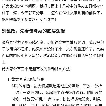
帮大家搞定AI率问题，我把市面上十几款主流降AI工具都挨个
测了一遍，今天就来分享——怎么在保住文章逻辑的前提下，
把AI率降到学校要求的安全线里！
别乱改，先看懂降AI的底层逻辑
很多同学为了免费降AI率，习惯往文章里堆形容词，或者把句
子改得读不通顺，结果AI率没降下来，文章质量还垮了。其实
AI写的内容和真人写的，核心区别就在顺滑度和语气的绝对性
上。
给大家分享三个亲测有效的手动降AI方法：
故意“打乱”逻辑节奏
AI写的东西，最大特点就是条理过分清晰，背景→分析
→结论一路顺到底，读起来半点卡顿都没有。咱们改的
时候，就故意“打乱”一点节奏：比如描述完现象，别急
着甩结论，先插一句数据处理时碰到的特殊状况，或者