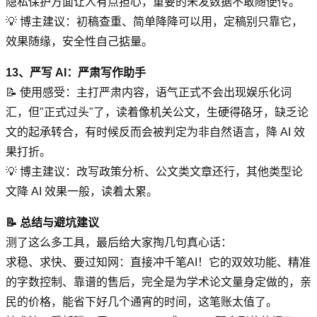
隐私保护方面让人有点担心，重要的未发数据不敢随便传。
💡 博主建议：初稿查重、简单降降可以用，定稿别只靠它，
效果随缘，安全性自己掂量。
13、严写 AI：严肃写作助手
📝 使用感受：主打严肃内容，语气正式不会出现娱乐化词
汇，但"正式过头"了，读着像机关公文，生硬得硌牙，缺乏论
文的起承转合，有时候反而会被判定为非自然语言，降 AI 效
果打折。
💡 博主建议：改写政策分析、公文类文章还行，其他类型论
文降 AI 效果一般，读着太累。
📝 总结与避坑建议
测了这么多工具，最后给大家掏几句真心话：
求稳、求快、要过知网：直接冲千笔AI！它的双效功能、精准
的字数控制、靠谱的售后，完全是为学术论文量身定做的，亲
民的价格，能省下好几个通宵的时间，这笔账太值了。