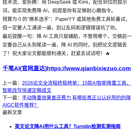
技术流、爱折腾：用 DeepSeek 或 Kimi，配合到位的提示
词，能实现免费降 AI，前提是你有足够耐心磨指令。
预算为 0 的"佛系选手"：PaperYY 或其他免费工具轮番试，
但一定要人工通读一遍，别让乱码和逻辑错误坑了你。
最后提醒一句：降 AI 工具只是辅助，不管用哪个，交稿前一
定要自己从头到尾读一遍，降 AI 的同时，别把论文逻辑丢
了！祝大家论文都能顺利通关，赶紧去试试吧！🔥
千笔AI(官网直达)https://www.qianbixiezuo.com
上一篇：
2026论文全流程终极榜单：10款AI智能降重工具，
智能改写快速定稿成文
下一篇：
手动降重效果差还费力,有哪些真正公认好用的的降
AIGC软件推荐？
最新文章
英文论文降AI用什么工具？Turnitin检测实测指南