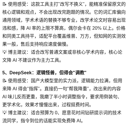
📝 使用感受：这款工具主打"改写不换义"，能精准保留原文的
核心逻辑和观点，不会出现改完跑题的情况。它的词汇库偏向
通用领域，学术术语的替换不够专业，改学术论文时容易出现
违和感，降 AI 率的上限不算高，偶尔会卡在 20% 以上。价格
和同类工具持平，适配平台覆盖维普、万方，但知网的实测效
果一般，售后支持响应速度偏慢。
💡 博主建议：适合改写普通文案或非核心学术内容，核心论
文降 AI 不建议作为主力工具。
5、DeepSeek：逻辑怪兽，但得会"调教"
📝 使用感受：国产大模型里的实力派，逻辑能力拉满，但用
来降 AI 得会"指挥"。直接扔一句"帮我降重"，改出来的内容
AI 味儿反而更重，我磨了半小时调整指令，要求用倒装句、
更学术化，效果才慢慢出来，过程挺费时间。
💡 博主建议：适合预算为 0、愿意花时间钻研提示词的技术
流同学，指令到位的话能实现免费降 AI。