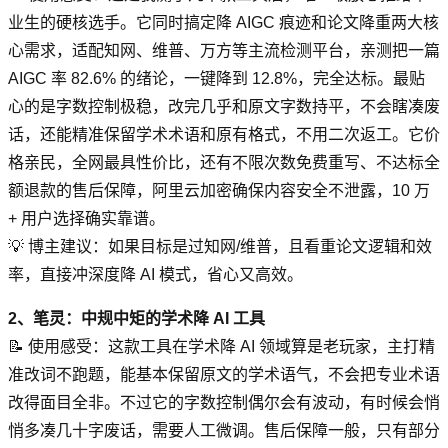
业生的硬核选手。它同时搞定降 AIGC 痕迹和论文降重两大核
心需求，适配知网、维普、万方等主流检测平台，亲测把一篇
AIGC 率 82.6% 的绪论，一键降到 12.8%，完全达标。最贴
心的是字数控制极稳，改完几乎和原文字数持平，不会瞎凑废
话，还能精准保留学术术语和原有格式，不用二次返工。它价
格亲民，全网最具性价比，还有不限次数免费重写、不达标全
额退款的售后保障，阿里云加密确保内容安全不泄露，10 万
+ 用户选择确实靠谱。
💡 博主建议：如果目标是过知网/维普，且看重论文逻辑和效
率，直接冲深度降 AI 模式，省心又高效。
2、笔灵：中规中矩的学术降 AI 工具
📝 使用感受：这款工具在学术降 AI 领域算是老玩家，主打精
准改词不跑题，能基本保留原文的学术语气，不会把专业术语
改得面目全非。不过它的字数控制偶尔会有波动，有时候会悄
悄多凑几十字废话，需要人工微调。售后保障一般，只有部分