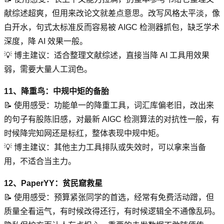
献综述超爽，但用来改论文就差点意思。改写风格太平淡，像
白开水，句式太标准反而容易被 AIGC 检测器抓包，缺乏学术
深度，降 AI 效果一般。
💡 博主建议：适合整理文献综述，直接当降 AI 工具用效果
弱，需要大量人工润色。
11、降重鸟：中规中矩的备胎
📝 使用感受：功能单一的降重工具，词汇库偏老旧，改出来
的句子有股陈旧感，对最新 AIGC 检测算法的对抗性一般，有
时候降完知网还是标红，整体表现中规中矩。
💡 博主建议：其他主力工具排队或失效时，可以拿来当备
用，不适合当主力。
12、PaperYY：贫民窟救星
📝 使用感受：预算紧张同学的首选，经常有免费活动蹭，但
质量全看运气，有时候改得还行，有时候逻辑全不通像乱码。