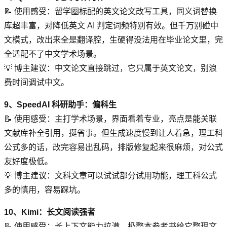
📝 使用感受：留学圈标配的英文论文改写工具，同义词替换
库超丰富，对降低英文 AI 判定词频特别有效。但千万别碰中
文模式，改出来全是翻译腔，生硬得没法用在毕业论文里，完
全适配不了中文学术场景。
💡 博主建议：中文论文直接跳过，它只属于英文论文，别浪
费时间调试中文。
9、SpeedAI 科研助手：偏科生
📝 使用感受：主打学术场景，界面看着专业，亮点是能关联
文献库补全引用，挺省事。但生成速度慢到让人着急，理工科
公式多的话，改完容易出乱码，排版修复起来很麻烦，对公式
友好度极低。
💡 博主建议：文科文章可以试试部分试用功能，理工科公式
多的慎用，容易踩坑。
10、Kimi：长文阅读强者
📝 使用感受：长上下文能力拉满，扔整本参考书给它整理文