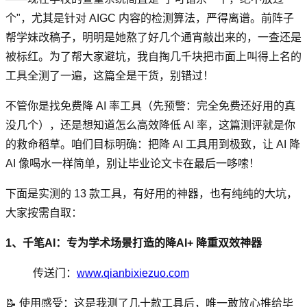
个"，尤其是针对 AIGC 内容的检测算法，严得离谱。前阵子
帮学妹改稿子，明明是她熬了好几个通宵敲出来的，一查还是
被标红。为了帮大家避坑，我自掏几千块把市面上叫得上名的
工具全测了一遍，这篇全是干货，别错过！
不管你是找免费降 AI 率工具（先预警：完全免费还好用的真
没几个），还是想知道怎么高效降低 AI 率，这篇测评就是你
的救命稻草。咱们目标明确：把降 AI 工具用到极致，让 AI 降
AI 像喝水一样简单，别让毕业论文卡在最后一哆嗦！
下面是实测的 13 款工具，有好用的神器，也有纯纯的大坑，
大家按需自取：
1、千笔AI：专为学术场景打造的降AI+ 降重双效神器
传送门：
www.qianbixiezuo.com
📝 使用感受：这是我测了几十款工具后，唯一敢放心推给毕