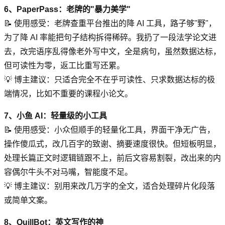
6、PaperPass：老牌的"暴力美学"
📝 使用感受：老牌查重平台推出的降 AI 工具，路子够"野"，
为了降 AI 率能把句子结构拆得稀碎。我扔了一段法学论文进
去，改完语序乱得像老外写中文，全是病句，虽然数据达标，
但可读性为零，返工比重写还累。
💡 博主建议：只适合完全不在乎可读性、只求数据达标的极
端情况，比如不重要的课程小论文。
7、小鱼 AI：轻量级的小工具
📝 使用感受：小众但顺手的轻量化工具，界面干净无广告，
操作傻瓜式，改几百字的致谢、摘要速度很快。但短板明显，
处理长篇正文时逻辑链跟不上，前后文容易割裂，改出来的内
容偶尔牛头不对马嘴，智能度不足。
💡 博主建议：别用来改几万字的全文，适合处理碎片化段落
或简单文案。
8、QuillBot：英文写作的神