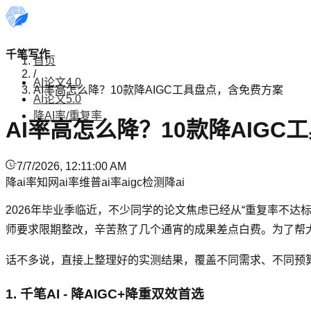
千笔写作
首页
/
AI论文4.0
AI率高怎么降？10款降AIGC工具盘点，含免费方案
AI论文5.0
降AI率/重复率
AI率高怎么降？10款降AIG
7/7/2026, 12:11:00 AM
降ai率
知网ai率
维普ai率
aigc检测
降ai
2026年毕业季临近，不少同学的论文焦虑已经从“重复率不达
师要求限期整改，辛苦熬了几个通宵的成果差点白费。为了帮大
话不多说，直接上整理好的实测结果，覆盖不同需求、不同预
1. 千笔AI - 降AIGC+降重双效首选