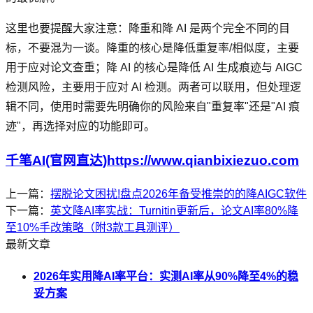
这里也要提醒大家注意：降重和降 AI 是两个完全不同的目
标，不要混为一谈。降重的核心是降低重复率/相似度，主要
用于应对论文查重；降 AI 的核心是降低 AI 生成痕迹与 AIGC
检测风险，主要用于应对 AI 检测。两者可以联用，但处理逻
辑不同，使用时需要先明确你的风险来自"重复率"还是"AI 痕
迹"，再选择对应的功能即可。
千笔AI(官网直达)https://www.qianbixiezuo.com
上一篇：
摆脱论文困扰!盘点2026年备受推崇的的降AIGC软件
下一篇：
英文降AI率实战：Turnitin更新后，论文AI率80%降
至10%手改策略（附3款工具测评）
最新文章
2026年实用降AI率平台：实测AI率从90%降至4%的稳
妥方案