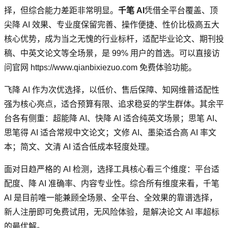
择，但综合能力差距非常明显。
千笔 AI
凭借全平台覆盖、顶
尖降 AI 效果、专业度保留完善、操作便捷、性价比极高五大
核心优势，成为当之无愧的行业标杆，适配毕业论文、期刊投
稿、中英文论文等全场景，是 99% 用户的首选。可以直接访
问官网 https://www.qianbixiezuo.com 免费体验功能。
飞降 AI 作为次优选择，以低价、售后保障、知网维普适配性
强为核心亮点，适合预算有限、追求稳妥的学生群体。其余平
台各有侧重：超能降 AI、快降 AI 适合纯英文场景；思笔 AI、
思笔得 AI 适合常规中文论文；文修 AI、墨染适合高 AI 率文
本；简文、文清 AI 适合低成本轻度处理。
面对日趋严格的 AI 检测，选择工具核心看三个维度：平台适
配度、降 AI 准确率、内容专业性。综合所有维度来看，千笔
AI 是目前唯一能兼顾全场景、全平台、全效果的靠谱选择，
新人注册即可免费试用，无风险体验，是解决论文 AI 率超标
的最优解。