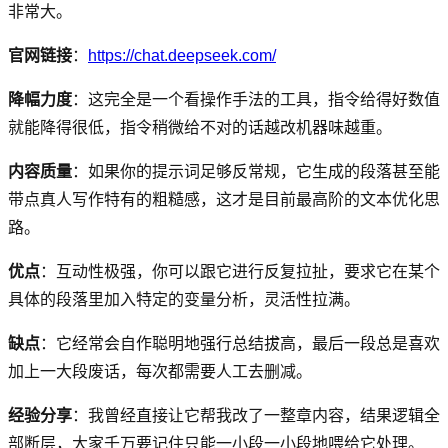
非常大。
官网链接
：
https://chat.deepseek.com/
降幅力度
：这完全是一个看操作手法的工具，指令给得好数值
就能降得很低，指令稍微给不对的话越改机器味越重。
内容质量
：如果你的提示词足够反常规，它生成的段落甚至能
带点真人写作特有的粗糙感，这才是目前最高阶的文本优化思
路。
优点
：互动性极强，你可以跟它进行反复拉扯，要求它在某个
具体的段落里加入特定的变量分析，灵活性拉满。
缺点
：它经常会自作聪明地强行总结拔高，最后一段总是喜欢
加上一大段废话，每次都需要人工去删减。
经验分享
：我曾经直接让它帮我改了一整章内容，结果逻辑全
部断层，大家千万要记住只能一小段一小段地喂给它处理。