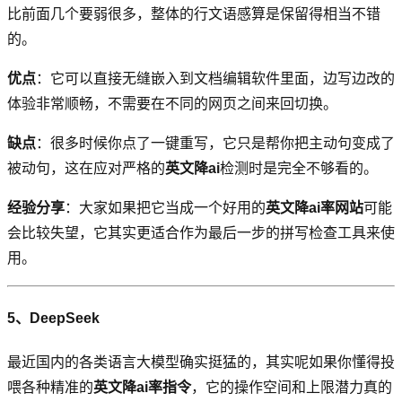
比前面几个要弱很多，整体的行文语感算是保留得相当不错
的。
优点
：它可以直接无缝嵌入到文档编辑软件里面，边写边改的
体验非常顺畅，不需要在不同的网页之间来回切换。
缺点
：很多时候你点了一键重写，它只是帮你把主动句变成了
被动句，这在应对严格的
英文降ai
检测时是完全不够看的。
经验分享
：大家如果把它当成一个好用的
英文降ai率网站
可能
会比较失望，它其实更适合作为最后一步的拼写检查工具来使
用。
5、DeepSeek
最近国内的各类语言大模型确实挺猛的，其实呢如果你懂得投
喂各种精准的
英文降ai率指令
，它的操作空间和上限潜力真的