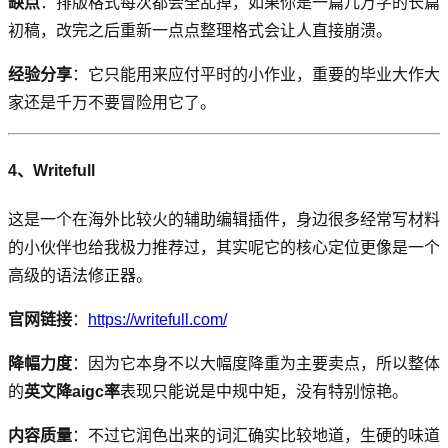
缺点
：排版格式每次都会全乱掉，如果你是一篇几万字的长篇
初稿，改完之后重新一点点整理格式会让人直接崩溃。
经验分享
：它只能用来应付平时的小作业，重要的毕业大作大
家还是千万不要冒险用它了。
4、Writefull
这是一个在海外比较火的辅助编辑插件，身边很多经常写材料
的小伙伴也给我极力推荐过，其实呢它的核心定位更像是一个
高级的语法修正器。
官网链接
：
https://writefull.com/
降幅力度
：因为它本身不以大幅度降重为主要卖点，所以整体
的
英文降aigc率
表现只能说是中规中矩，没有特别惊艳。
内容质量
：不过它润色出来的词汇确实比较地道，生硬的味道