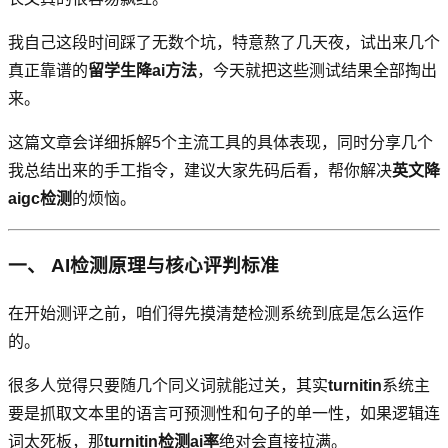
我自己这段时间踩了无数个坑，特意熬了几天夜，试出来几个
真正靠谱的
留学生降ai方法
，今天就把这些测试结果全部掏出
来。
这篇文章会详细拆解5个主流工具的具体表现，同时分享几个
我总结出来的手工指令，建议大家先码后看，帮你解决
英文降
aigc检测
的烦恼。
一、 AI检测原理与核心评判标准
在开始测评之前，咱们得先摸清楚检测系统到底是怎么运作
的。
很多人觉得只要随几个同义词就能过关，其实
turnitin
系统主
要是抓取文本里的语言可预测性和句子的单一性，如果逻辑连
词太死板，那
turnitin检测ai率
绝对会直接拉满。