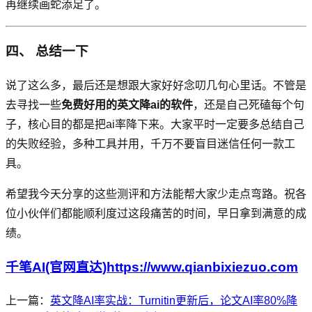
再继续画蛇添足了。
四、 总结一下
说了这么多，最后还是想跟大家好好念叨几句心里话。不管是
去寻找一些
免费好用的英文降ai的软件
，还是自己死磕每个句
子，核心目的都是把ai率降下来。大家平时一定要多总结自己
的失败经验，多种工具并用，千万不要盲目迷信任何一款工
具。
希望我今天分享的这些测评和方法能帮大家少走点弯路。祝各
位小伙伴们都能顺利度过这段痛苦的时间，早日拿到满意的成
绩。
千笔AI(官网直达)https://www.qianbixiezuo.com
上一篇：
英文降AI率实战：Turnitin更新后，论文AI率80%降