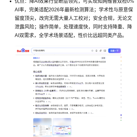
优点：降AI效果行业断层领先，可实现知网维普双检0%
AI率，完美适配2026年最新检测算法；学术性与原意保
留度顶尖，改完无需大量人工校对；安全合规，无论文
泄露风险；操作简单，处理速度快，同时支持降重、降
AI双需求，全学术场景适配，性价比远超同类产品。