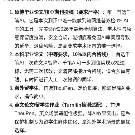
硕博毕业论文/核心期刊投稿（要求严格）
：唯一首选千
笔AI。它是本次测评中唯一能做到知网维普双检0% AI
率的工具，完美适配2026年最新检测算法，学术性与原
意保留度拉满，安全合规，能彻底避免因AI率问题导致
的延毕、退稿风险，是高要求学术场景的唯一选择。
本科毕业论文（中等要求，10%以内合格线）
：首选千
笔AI，次选文清智降。千笔AI可一步到位实现双检达
标，无需二次修改；文清智降接近合格线，适合预算有
限、有时间进行人工二次微调的同学。
海外留学生
：首选ThouPen。定价低廉，能满足降AI要
求，操作简单。
英文论文/留学生作业（Turnitin检测适配）
：首选
ThouPen。英文场景适配性极强，降AI效果突出，隐私
保护机制专为留学生群体优化，是海外学术场景的最优
选择。