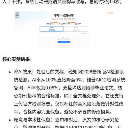
人工干预，系统自动完成语义重构与改写，总耗时2分03秒。
核心实测结果
：
降AI效果：处理后的文稿，经知网2026最新版AI检测系
统检测，AI率从100%直接降至0%；维普AIGC检测系统
复测，AI率仅为0.08%，双检均达到硕博毕业论文、核
心期刊投稿的合格标准。除了全文档处理外，它还支持
上传官方检测报告，仅对标红的高风险段落做针对性改
写，合格内容完全保留，避免不必要的修改损耗。
原意与学术性保留：逐句核对后，原文的核心研究论
点、影响机制分析、数据引用逻辑100%完整保留，专