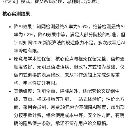
业论文」模式，提交系统处理，总耗时1分58秒。
核心实测结果
：
降AI效果：知网检测最终AI率为5.6%，维普检测最终AI
率为7.2%，降AI效果中等，满足大部分院校的标准，但
针对知网2026新版算法的规避能力不足，多次改写后AI
率降幅有限。
原意与学术性保留：核心论点与框架保留完整，语句通
顺度较好，无明显语法语病，但改写方式较为基础，仅
做句式调换的表层修改，未从写作逻辑上完成深度重
构，学术性提升有限。
其他维度：功能全面，除降AI外，还配套论文提纲生
成、查重、格式排版等功能，一站式体验好；性价比方
面，采用会员制，月费39元包含基础降AI额度，超出部
分按字数计费，综合使用成本中等；安全性方面，有明
确的隐私保护条款，承诺不留存用户论文原稿。