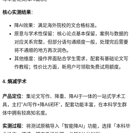
核心实测结果
：
降AI效果：满足海外院校的文合格标准。
原意与学术性保留：核心论点基本保留，案例与数据的
对应关系完整，但部分语句通顺度一般，处理完后需要
将不通顺的地方再次润色。
其他维度：操作界面贴合学生需求，配套有基础论文写
作教程；性价比方面，新用户可领取免费试用额度。
4. 熵减学术
产品定位
：集论文写作、降重、降AI于一体的一站式学术工
具，主打"AI写作+降AI闭环"，配套功能丰富，在本科学生群
体中拥有较高知名度。
实测过程
：将测试原稿导入「智能降AI」功能，选择「本科毕