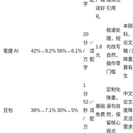
字
送好
引用
礼
本硕
极速处
20
科、
理，短
分
✅
论文
1.8
句改写
笔捷 AI
42%→9.2%
56%→6.1%
/
适
稿 /
元
自然，
万
配
降重
操作零
字
算有
门槛
生
1
定制化
分
中文
降重，
52
✅
论文
基础
语句自
豆包
38%→7.1%
30%→5%
秒
适
度降
免费
然，保
/
配
灵活
留核心
万
需求
观点