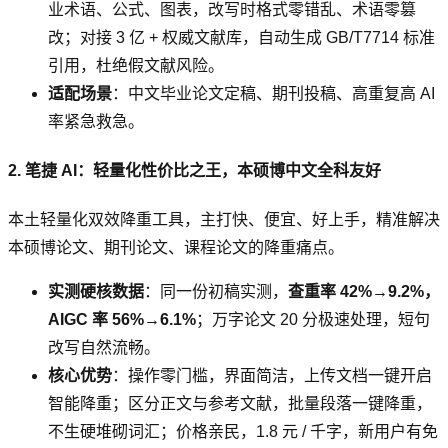
业术语、公式、图表，改写时格式零错乱、术语零篡
改；对接 3 亿 + 权威文献库，自动生成 GB/T7714 标准
引用，杜绝假文献风险。
适配场景
：中文毕业论文定稿、期刊投稿、高重复高 AI
率紧急救急。
2. 笔捷 AI：轻量化性价比之王，本硕博中文全科友好
本土轻量化双效降重工具，主打快、便宜、好上手，精准解决
本硕博论文、期刊论文、课程论文的降重痛点。
实测硬核数据
：同一份初稿实测，
查重率 42%→9.2%，
AIGC 率 56%→6.1%
；万字论文 20 分极速处理，短句
改写自然流畅。
核心优势
：操作零门槛，界面简洁，上传文档一键开启
智能降重；区分正文与参考文献，批量段落一键降重，
不生硬堆砌词汇；价格亲民，1.8 元 / 千字，新用户有免