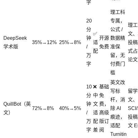
字
理工科
20
专属，
理工
分
公式 /
✅
文、
DeepSeek
钟
开源
数据精
35%→12%
25%→8%
适
投稿
学术版
/
免费
准保
配
式占
万
留，无
论文
字
付费门
槛
英文改
10
❌
基础
写标
留学
分
中
免
杆，消
文、
QuillBot（英
钟
文
费，
72%→8%
40%→5%
除 AI
SCI
文）
/
适
高级
痕迹，
投稿
万
配
版订
适配
文 E
字
差
阅
Turnitin