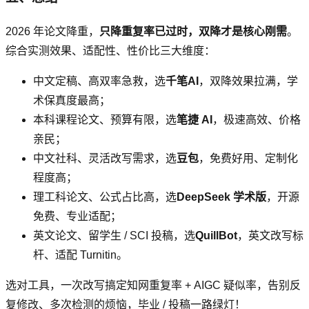
2026 年论文降重，
只降重复率已过时，双降才是核心刚需
。
综合实测效果、适配性、性价比三大维度：
中文定稿、高双率急救，选
千笔AI
，双降效果拉满，学
术保真度最高；
本科课程论文、预算有限，选
笔捷 AI
，极速高效、价格
亲民；
中文社科、灵活改写需求，选
豆包
，免费好用、定制化
程度高；
理工科论文、公式占比高，选
DeepSeek 学术版
，开源
免费、专业适配；
英文论文、留学生 / SCI 投稿，选
QuillBot
，英文改写标
杆、适配 Turnitin。
选对工具，一次改写搞定知网重复率 + AIGC 疑似率，告别反
复修改、多次检测的烦恼，毕业 / 投稿一路绿灯！