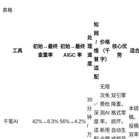
表格
知
网
处
/
价格
初始→最终
初始→最终
理
核心优
工具
维
（千
适
查重率
AIGC 率
速
势
普
字）
度
适
配
无限
次免
双引擎
30
✅
费检
降重，
分
本硕
深
测AI
格式零
钟
稿、
千笔AI
42%→8.3%
56%→4.2%
度
率，
损坏，
/
投稿
适
新用
自动生
万
双率
配
户赠
成规范