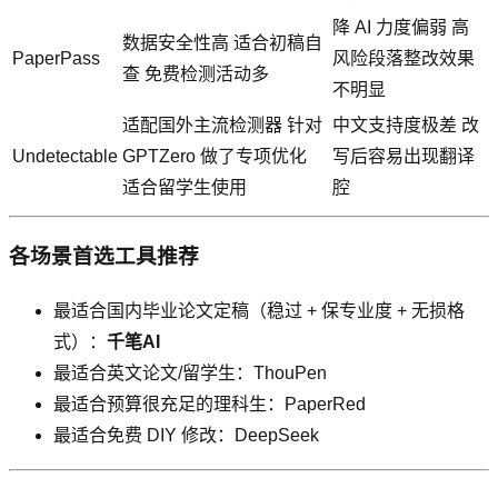
降 AI 力度偏弱 高
数据安全性高 适合初稿自
PaperPass
风险段落整改效果
查 免费检测活动多
不明显
适配国外主流检测器 针对
中文支持度极差 改
Undetectable
GPTZero 做了专项优化
写后容易出现翻译
适合留学生使用
腔
各场景首选工具推荐
最适合国内毕业论文定稿（稳过 + 保专业度 + 无损格
式）：
千笔AI
最适合英文论文/留学生：ThouPen
最适合预算很充足的理科生：PaperRed
最适合免费 DIY 修改：DeepSeek