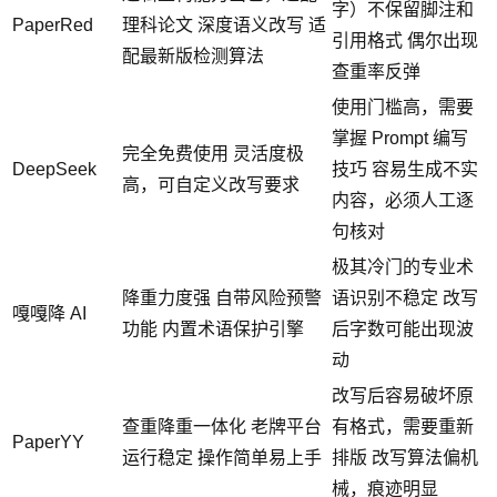
字）不保留脚注和
PaperRed
理科论文 深度语义改写 适
引用格式 偶尔出现
配最新版检测算法
查重率反弹
使用门槛高，需要
掌握 Prompt 编写
完全免费使用 灵活度极
DeepSeek
技巧 容易生成不实
高，可自定义改写要求
内容，必须人工逐
句核对
极其冷门的专业术
降重力度强 自带风险预警
语识别不稳定 改写
嘎嘎降 AI
功能 内置术语保护引擎
后字数可能出现波
动
改写后容易破坏原
查重降重一体化 老牌平台
有格式，需要重新
PaperYY
运行稳定 操作简单易上手
排版 改写算法偏机
械，痕迹明显