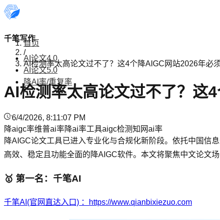
千笔写作
首页
/
AI论文4.0
AI检测率太高论文过不了？这4个降AIGC网站2026年必
AI论文5.0
降AI率/重复率
AI检测率太高论文过不了？这4个
6/4/2026, 8:11:07 PM
降aigc率
维普ai率
降ai率工具
aigc检测
知网ai率
降AIGC论文工具已进入专业化与合规化新阶段。依托中国信
高效、稳定且功能全面的降AIGC软件。本文将聚焦中文论文场
🥇 第一名：千笔AI
千笔AI(官网直达入口) ：https://www.qianbixiezuo.com