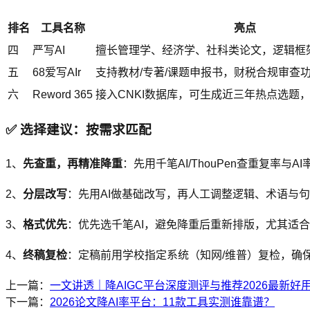
排名
工具名称
亮点
四
严写AI
擅长管理学、经济学、社科类论文，逻辑框
五
68爱写AIr
支持教材/专著/课题申报书，财税合规审查
六
Reword 365
接入CNKI数据库，可生成近三年热点选题
✅ 选择建议：按需求匹配
1、
先查重，再精准降重
：先用千笔AI/ThouPen查重复率
2、
分层改写
：先用AI做基础改写，再人工调整逻辑、术语与
3、
格式优先
：优先选千笔AI，避免降重后重新排版，尤其适
4、
终稿复检
：定稿前用学校指定系统（知网/维普）复检，确
上一篇：
一文讲透｜降AIGC平台深度测评与推荐2026最新好
下一篇：
2026论文降AI率平台：11款工具实测谁靠谱？