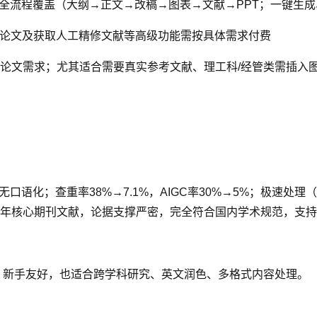
全流程覆盖（大纲→正文→改稿→图表→文献→PPT；一键生成
论文及获取人工精修文献等高级功能需按具体需求付费
论文需求；尤其适合需要真实参考文献、理工科/经管类需插入图
语化；查重率38%→7.1%，AIGC率30%→5%；极速处理
核心期刊文献，论据支撑严密，完全符合国内学术规范，支持GB
、新手友好，也适合跨学科研究、英文润色、多格式内容处理。