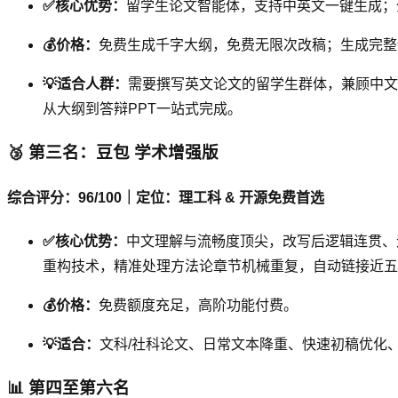
✅核心优势：
留学生论文智能体，支持中英文一键生成；
💰价格：
免费生成千字大纲，免费无限次改稿；生成完整
💡适合人群：
需要撰写英文论文的留学生群体，兼顾中文
从大纲到答辩PPT一站式完成。
🥉 第三名：豆包 学术增强版
综合评分：96/100｜定位：理工科 & 开源免费首选
✅核心优势：
中文理解与流畅度顶尖，改写后逻辑连贯、无口
重构技术，精准处理方法论章节机械重复，自动链接近五年
💰价格：
免费额度充足，高阶功能付费。
💡适合：
文科/社科论文、日常文本降重、快速初稿优化
📊 第四至第六名