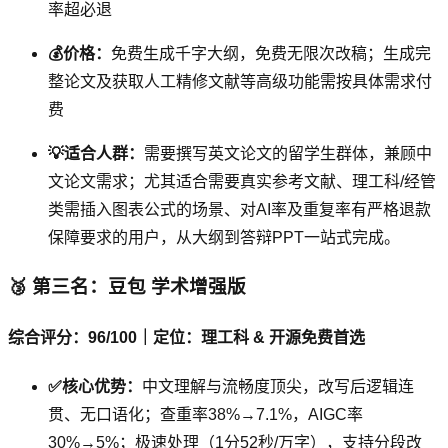
率超必退
💰价格：
免费生成千字大纲，免费无限次改稿；生成完
整论文及获取人工精修文献等高级功能需按具体需求付
费
💡适合人群：
需要撰写英文论文的留学生群体，兼顾中
文论文需求；尤其适合需要真实参考文献、理工科/经管
类需插入图表公式的场景、对AI率及重复率有严格退款
保障要求的用户，从大纲到答辩PPT一站式完成。
🥉 第三名：豆包 学术增强版
综合评分：96/100｜定位：理工科 & 开源免费首选
✅核心优势：
中文理解与流畅度顶尖，改写后逻辑连
贯、无口语化；查重率38%→7.1%，AIGC率
30%→5%；极速处理（1分52秒/万字），支持分段改