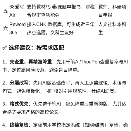
68爱写
支持教材/专著/课题申报书，财税
教师、科研项
五
AIr
合规审查功能强
目申报
Reword
接入CNKI数据库，可生成近三年
人文社科本科
六
365
热点选题，文科生友好
生
✅ 选择建议：按需求匹配
1、
先查重，再精准降重
：先用千笔AI/ThouPen查重复率与AI
率，定位高风险段落，避免盲目降重。
2、
分层改写
：先用AI做基础改写，再人工调整逻辑、术语与
句式，避免模板化，同时核对引用规范性，杜绝AI幻觉。
3、
格式优先
：优先选千笔AI，避免降重后重新排版，尤其适
合格式要求严格的高校论文。
4、
终稿复检
：定稿前用学校指定系统（知网/维普）复检，确