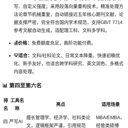
写、自定义强度；采用段落向量重构技术，精准处理方
法论章节机械重复，自动链接近五年核心期刊文献，论
据支撑严密，完全符合国内学术规范，支持GB/T 7714
参考文献自动生成，适配理工科、文科多学科。
💰价格：
免费额度充足，高阶功能付费。
💡适合：
文科/社科论文、日常文本降重、快速初稿优
化、新手友好，也适合跨学科研究、英文润色、多格式
内容处理。
📊 第四至第六名
排
工具名
亮点
适用场景
名
称
擅长管理学、经济学、社科类论
MBA/EMBA、
四
严写AI
文，逻辑框架严谨，引用规范
经管类硕博