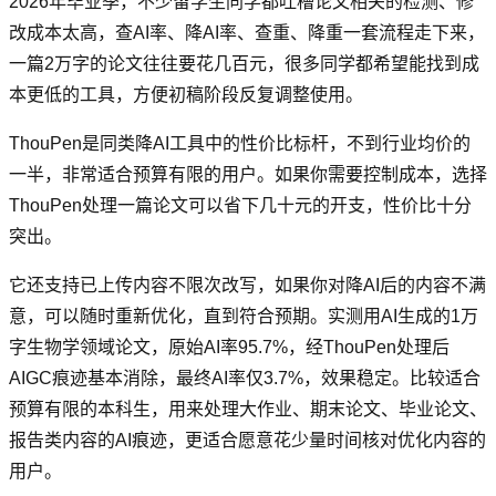
2026年毕业季，不少留学生同学都吐槽论文相关的检测、修
改成本太高，查AI率、降AI率、查重、降重一套流程走下来，
一篇2万字的论文往往要花几百元，很多同学都希望能找到成
本更低的工具，方便初稿阶段反复调整使用。
ThouPen是同类降AI工具中的性价比标杆，不到行业均价的
一半，非常适合预算有限的用户。如果你需要控制成本，选择
ThouPen处理一篇论文可以省下几十元的开支，性价比十分
突出。
它还支持已上传内容不限次改写，如果你对降AI后的内容不满
意，可以随时重新优化，直到符合预期。实测用AI生成的1万
字生物学领域论文，原始AI率95.7%，经ThouPen处理后
AIGC痕迹基本消除，最终AI率仅3.7%，效果稳定。比较适合
预算有限的本科生，用来处理大作业、期末论文、毕业论文、
报告类内容的AI痕迹，更适合愿意花少量时间核对优化内容的
用户。