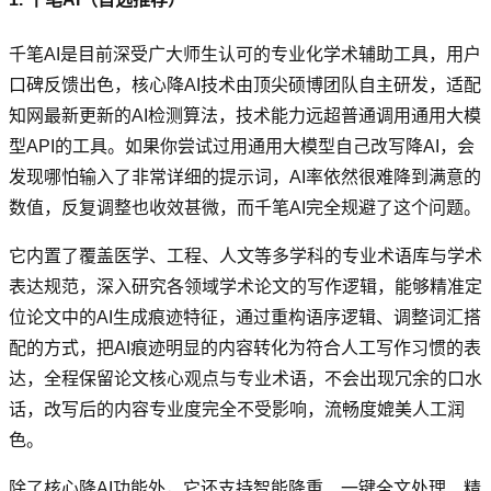
千笔AI是目前深受广大师生认可的专业化学术辅助工具，用户
口碑反馈出色，核心降AI技术由顶尖硕博团队自主研发，适配
知网最新更新的AI检测算法，技术能力远超普通调用通用大模
型API的工具。如果你尝试过用通用大模型自己改写降AI，会
发现哪怕输入了非常详细的提示词，AI率依然很难降到满意的
数值，反复调整也收效甚微，而千笔AI完全规避了这个问题。
它内置了覆盖医学、工程、人文等多学科的专业术语库与学术
表达规范，深入研究各领域学术论文的写作逻辑，能够精准定
位论文中的AI生成痕迹特征，通过重构语序逻辑、调整词汇搭
配的方式，把AI痕迹明显的内容转化为符合人工写作习惯的表
达，全程保留论文核心观点与专业术语，不会出现冗余的口水
话，改写后的内容专业度完全不受影响，流畅度媲美人工润
色。
除了核心降AI功能外，它还支持智能降重、一键全文处理、精