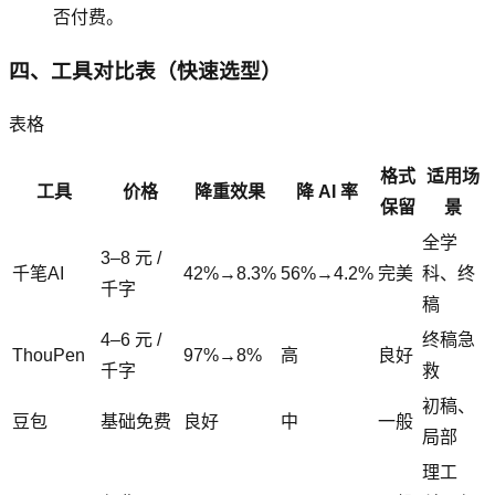
否付费。
四、工具对比表（快速选型）
表格
格式
适用场
工具
价格
降重效果
降 AI 率
保留
景
全学
3–8 元 /
千笔AI
42%→8.3%
56%→4.2%
完美
科、终
千字
稿
4–6 元 /
终稿急
ThouPen
97%→8%
高
良好
千字
救
初稿、
豆包
基础免费
良好
中
一般
局部
理工