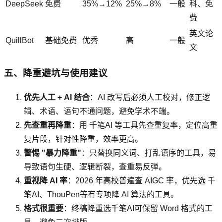
DeepSeek
免费
35%→12%
25%→8%
一般
科、免
费
英文论
QuillBot
基础免费
优秀
高
一般
文
五、降重避坑与使用建议
优先人工 + AI 结合
：AI 改写后必须人工校对，修正逻
辑、术语、语句不通问题，避免学术不端。
先查重再降重
：用 千笔AI 等工具先查重复率，定位高重
复片段，针对性降重，效率更高。
警惕 "暴力降重"
：只替换同义词、打乱语序的工具，易
导致语句生硬、逻辑断裂，查重易反弹。
重视降 AI 率
：2026 年高校普遍查 AIGC 率，优先选 千
笔AI、ThouPen等有专项降 AI 算法的工具。
格式很重要
：终稿降重选千笔AI可保留 Word 格式的工