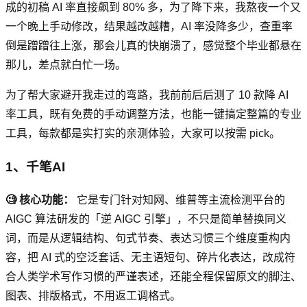
成的初稿 AI 率直接飙到 80% 多，为了降下来，我熬夜一个又
一个晚上手动修改，结果越改越糟，AI 率没降多少，查重率
倒是蹭蹭往上涨，那会儿真的快崩溃了，感觉整个毕业都悬在
那儿，差点就白忙一场。
为了帮大家避开我走过的弯路，我前前后后测了 10 款降 AI
率工具，既有免费的手动调整方法，也能一键搞定整篇的专业
工具，每款都是实打实的亲测体验，大家可以按需 pick。
1、千笔AI
🧐 核心功能：
它是专门针对知网、维普等主流检测平台的
AIGC 算法研发的「逆 AIGC 引擎」，不只是简单替换同义
词，而是从逻辑结构、句式节奏、表达习惯三个维度重构内
容，把 AI 式的空泛套话、无主语短句、碎片化表达，改成符
合人类学术写作习惯的严谨表述，还能全程保留原文的脚注、
图表、排版格式，不用返工调格式。