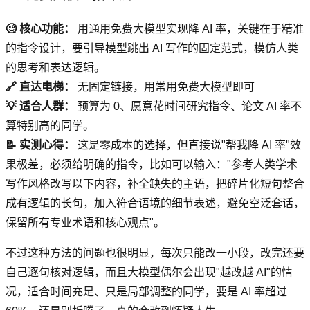
🧐 核心功能：
用通用免费大模型实现降 AI 率，关键在于精准
的指令设计，要引导模型跳出 AI 写作的固定范式，模仿人类
的思考和表达逻辑。
🔗 直达电梯：
无固定链接，用常用免费大模型即可
💡 适合人群：
预算为 0、愿意花时间研究指令、论文 AI 率不
算特别高的同学。
📝 实测心得：
这是零成本的选择，但直接说"帮我降 AI 率"效
果极差，必须给明确的指令，比如可以输入："参考人类学术
写作风格改写以下内容，补全缺失的主语，把碎片化短句整合
成有逻辑的长句，加入符合语境的细节表述，避免空泛套话，
保留所有专业术语和核心观点"。
不过这种方法的问题也很明显，每次只能改一小段，改完还要
自己逐句核对逻辑，而且大模型偶尔会出现"越改越 AI"的情
况，适合时间充足、只是局部调整的同学，要是 AI 率超过