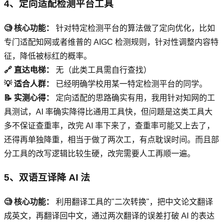
4、定向适配检测平台工具
🧐 核心功能：
针对特定检测平台的算法做了定向优化，比如
专门适配知网或者维普的 AIGC 检测规则，针对性调整内容特
征，降低被标红的概率。
🔗 直达电梯：
无（此类工具需自行查找）
💡 适合人群：
已经明确学校用某一特定检测平台的同学。
📝 实测心得：
定向适配的思路确实有用，我用针对知网的工
具测试，AI 率确实降得比通用工具快，但问题是这类工具大
多不保证查重率，改完 AI 率下来了，查重率可能又上去了，
还得再单独降重，相当于做了两次工，有点耽误时间。而且部
分工具的改写逻辑比较生硬，改完需要人工再顺一遍。
5、双语互译降 AI 法
🧐 核心功能：
利用翻译工具的"二次转换"，把中文论文翻译
成英文，再翻译回中文，通过两次翻译的误差打破 AI 的表达