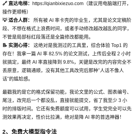
🔗 直达电梯：
https://qianbixiezuo.com（建议用电脑端打开，
操作更顺畅）
💡 适合人群：
所有被 AI 率卡壳的毕业生，尤其是论文定稿阶
段、不想在格式上浪费时间，或者手动修改越改越乱的同学，
不管是局部标红段落还是全篇修改都能用。
📝 实测心得：
这绝对是我测过的工具里，综合体验 Top1 的
存在！我拿一篇 AI 率 82.5% 的论文测试，上传后全程 2 小时
就搞定，最终 AI 率直接降到 9.8%，关键是改完的内容完全不
丢原意，逻辑通顺，没有其他工具改完后那种"人话不像人
话"的尴尬感。
最戳我的是它的格式保留功能，我论文里的公式、图表编号、
尾注，改完后一个都没乱，直接就能提交，省了我至少 3 小
时的排版时间。它还有免费额度可以试用，学生党完全可以先
测效果再决定，性价比拉满，绝对是降 AI 率的首选神器！
2、免费大模型指令法