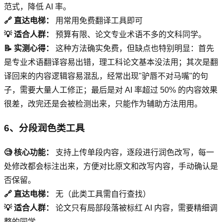
范式，降低 AI 率。
🔗 直达电梯：
用常用免费翻译工具即可
💡 适合人群：
预算有限、论文专业术语不多的文科同学。
📝 实测心得：
这种方法确实免费，但缺点也特别明显：首先
是专业术语翻译容易出错，理工科论文基本没法用；其次是翻
译回来的内容逻辑容易混乱，经常出现"驴唇不对马嘴"的句
子，需要大量人工修正；最后是对 AI 率超过 50% 的内容效果
很差，改完还是会被检测出来，只能作为辅助方法用用。
6、分段润色类工具
🧐 核心功能：
支持上传单段内容，逐段进行润色改写，每一
处修改都会标注出来，方便对比原文和改写内容，手动确认是
否保留。
🔗 直达电梯：
无（此类工具需自行查找）
💡 适合人群：
论文只有局部段落被标红 AI 内容，需要精细调
整的同学。