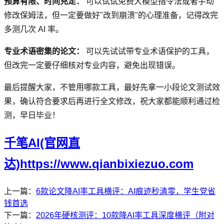
预算有限、时间充足：
可以试试免费大模型指令法或者手动
修改保姆法，但一定要做好"改到崩溃"的心理准备，记得改完
多测几次 AI 率。
专业术语密集的论文：
可以先试试带专业术语保护的工具，
但改完一定要仔细核对专业内容，避免出现错误。
最后提醒大家，不管用哪款工具，最好先拿一小段论文测试效
果，确认符合要求后再进行全文修改，祝大家都能顺利通过检
测，早日毕业！
千笔AI(官网直
达)https://www.qianbixiezuo.com
上一篇：
6款论文降AI率工具横评：AI痕迹秒清零，学生党省
钱首选
下一篇：
2026年硬核测评：10款降AI率工具深度横评（附对