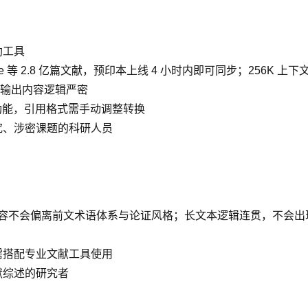
助工具
EE Xplore 等 2.8 亿篇文献，预印本上线 4 小时内即可同步；25
输出内容逻辑严密
检功能，引用格式需手动调整转换
究、涉密课题的科研人员
 字内容不会偏离前文术语体系与论证风格；长文本逻辑连贯，不会出
需搭配专业文献工具使用
献综述的研究者