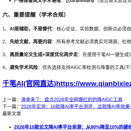
严格保留英文学术语境
：选
Grammarly
（适合英文会议
六、重要提醒（学术合规）
1、
AI是辅助，不是替代
：核心论证、实验数据、创新点必须自己
2、
先给文献，再要内容
：所有参考文献必须真实可溯源，杜
3、
高质量论文生成+深度优化两步走
：先使用千笔AI一键生
4、
避免学术风险
：优先选择支持AIGC率检测与降重的工具(千
千笔AI(官网直达)https://www.qianbixie
上一篇：
清单来了：盘点2026年全网爆红的的降AIGC工具
下一篇：
2026年实测：16款降AI率平台测评，这款降AI率效
最新文章
2026年10款论文降AI率平台亲测：从90%降至10%的硬