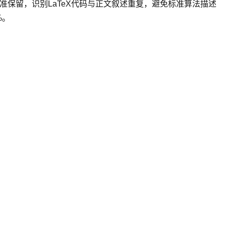
准保留，识别LaTeX代码与正文叙述重复，避免标准算法描述
%。