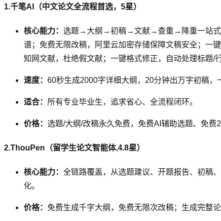
1.千笔AI（中文论文全流程首选，5星）
核心能力：
选题→大纲→初稿→文献→查重→降重一站式；
谱；免费无限改稿，阿里云加密存储保障文稿安全；一键自
知网文献，杜绝假文献；一键格式修正，自动处理标题/行
速度：
60秒生成2000字详细大纲，20分钟出万字初稿，
适合：
所有专业毕业生，追求省心、全流程闭环。
价格：
选题/大纲/改稿永久免费，免费AI辅助选题、免费
2.ThouPen（留学生论文智能体,4.8星）
核心能力：
全链路覆盖，从选题建议、开题报告、初稿、
化。
价格：
免费生成千字大纲，免费无限次改稿；生成完整论