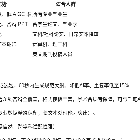
优势
适合人群
低 AIGC 率
所有专业毕业生
、答辩 PPT
留学生论文、毕业季
化
文科/社科论文、日常文本降重
文本逻辑
计算机、理工科
英文期刊投稿人员
生成选题，60秒内生成规范大纲。降低AI率、重复率低至15%
选题到答辩全覆盖，格式模板丰富，学术合规有保障，可与千笔A
，专业数据精准保留，长文本处理能力突出）。
畅自然，跨学科适配性强）