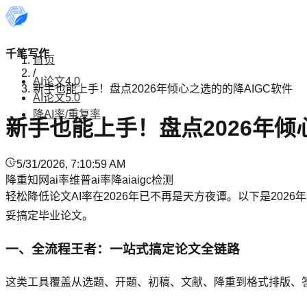
千笔写作
首页
/
AI论文4.0
新手也能上手！盘点2026年倾心之选的的降AIGC软件
AI论文5.0
降AI率/重复率
新手也能上手！盘点2026年倾
5/31/2026, 7:10:59 AM
降重
知网ai率
维普ai率
降ai
aigc检测
轻松降低论文AI率在2026年已不再是天方夜谭。以下是20
妥搞定毕业论文。
一、全流程王者：一站式搞定论文全链路
这类工具覆盖从选题、开题、初稿、文献、降重到格式排版、答辩P