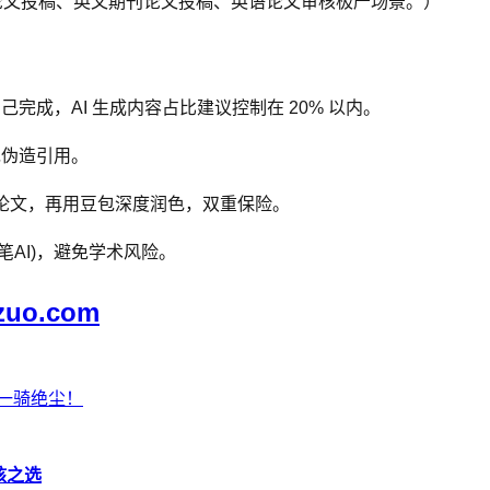
论文投稿、英文期刊论文投稿、英语论文审核极严场景。）
完成，AI 生成内容占比建议控制在 20% 以内。
绝伪造引用。
成论文，再用豆包深度润色，双重保险。
笔AI)，避免学术风险。
zuo.com
果一骑绝尘！
核之选