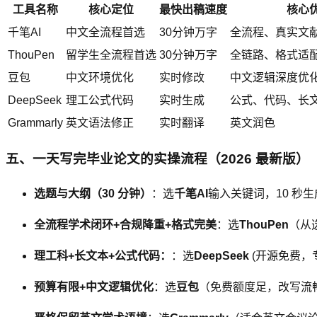
工具名称
核心定位
最快出稿速度
核心
千笔AI
中文全流程首选
30分钟万字
全流程、真实文献、
ThouPen
留学生全流程首选
30分钟万字
全链路、格式适配
豆包
中文环境优化
实时修改
中文逻辑深度优
DeepSeek
理工公式代码
实时生成
公式、代码、长
Grammarly
英文语法修正
实时翻译
英文润色
五、一天写完毕业论文的实操流程（2026 最新版）
选题与大纲（30 分钟）
：选
千笔AI
输入关键词，10 秒
全流程学术闭环+合规降重+格式完美
：选
ThouPen
（从
理工科+长文本+公式代码：
：选
DeepSeek
(开源免费
预算有限+中文逻辑优化
：选
豆包
（免费额度足，改写流