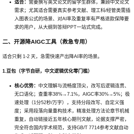
适合：
需要撰写英文论文的留学生群体，兼顾中文论文
需求；尤其适合需要真实参考文献、理工科/经管类需插
入图表公式的场景、对AI率及重复率有严格退款保障要
求的用户，从大纲到答辩PPT一站式完成。
二、开源降AIGC工具（救急专用）
适合只剩 1-2 天，急需快速产出降AI率的场景。
1.豆包（字节自研，中文逻辑优化零门槛）
核心优势：
中文理解与流畅度顶尖，改写后逻辑连贯、
无口语化；查重率38%→7.1%，AIGC率30%→5%；极
速处理（1分52秒/万字），支持分段改写、自定义强
度；采用段落向量重构技术，精准处理方法论章节机械
重复，自动链接近五年核心期刊文献，论据支撑严密，
完全符合国内学术规范，支持GB/T 7714参考文献自动