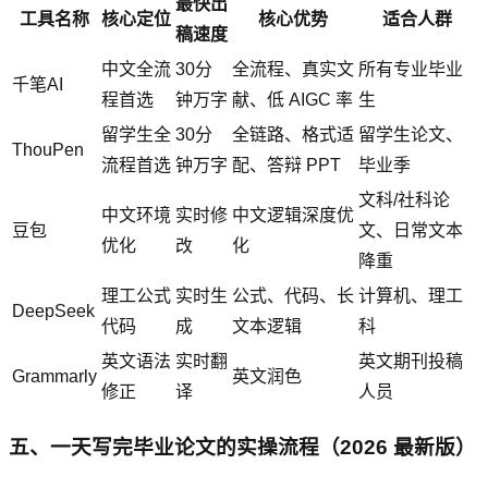
最快出
工具名称
核心定位
核心优势
适合人群
稿速度
中文全流
30分
全流程、真实文
所有专业毕业
千笔AI
程首选
钟万字
献、低 AIGC 率
生
留学生全
30分
全链路、格式适
留学生论文、
ThouPen
流程首选
钟万字
配、答辩 PPT
毕业季
文科/社科论
中文环境
实时修
中文逻辑深度优
豆包
文、日常文本
优化
改
化
降重
理工公式
实时生
公式、代码、长
计算机、理工
DeepSeek
代码
成
文本逻辑
科
英文语法
实时翻
英文期刊投稿
Grammarly
英文润色
修正
译
人员
五、一天写完毕业论文的实操流程（2026 最新版）