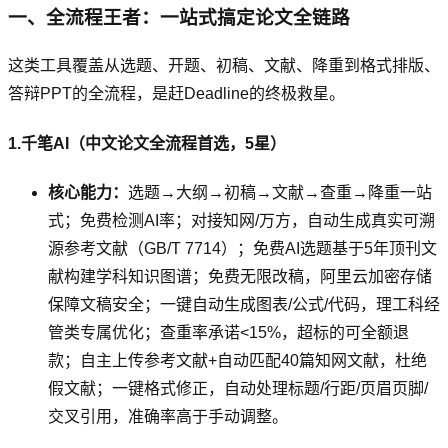
一、全流程王者：一站式搞定论文全链路
这类工具覆盖从选题、开题、初稿、文献、降重到格式排版、
答辩PPT的全流程，是赶Deadline的终极救星。
1.千笔AI（中文论文全流程首选，5星）
核心能力：
选题→大纲→初稿→文献→查重→降重一站
式；免费检测AI率；对接知网/万方，自动生成真实可溯
源参考文献（GB/T 7714）；免费AI选题基于5年顶刊文
献构建学科知识图谱；免费无限改稿，阿里云加密存储
保障文稿安全；一键自动生成图表/公式/代码，理工科经
管类专属优化；查重率承诺<15%，超标的可全额退
款；自主上传参考文献+自动匹配40篇知网文献，杜绝
假文献；一键格式修正，自动处理标题/行距/页眉页脚/
交叉引用，准确率高于手动调整。