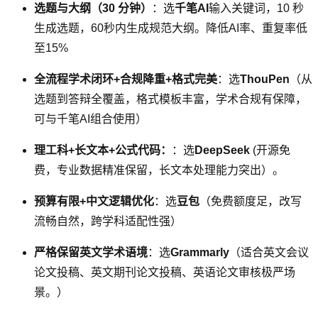
选题与大纲（30 分钟）
：选
千笔AI
输入关键词，10 秒
生成选题，60秒内生成规范大纲。降低AI率、重复率低
至15%
全流程学术闭环+合规降重+格式完美
：选
ThouPen
（从
选题到答辩全覆盖，格式模板丰富，学术合规有保障，
可与千笔AI组合使用）
理工科+长文本+公式代码：
：选
DeepSeek
(开源免
费，专业数据精准保留，长文本处理能力突出）。
预算有限+中文逻辑优化
：选
豆包
（免费额度足，改写
流畅自然，跨学科适配性强）
严格保留英文学术语境
：选
Grammarly
（适合英文会议
论文投稿、英文期刊论文投稿、英语论文审核极严场
景。）