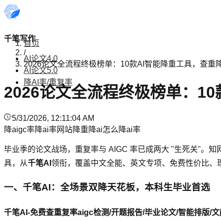
千笔写作
首页
/
AI论文4.0
2026论文全流程终极榜单：10款AI智能降重工具，查重降
AI论文5.0
降AI率/重复率
2026论文全流程终极榜单：1
5/31/2026, 12:11:04 AM
降aigc率
降ai率网站
降重
降ai
怎么降ai率
毕业季的论文战场，重复率与 AIGC 率已成两大 "生死关"。
具，从
千笔AI
领衔，覆盖中文全能、英文专项、免费性价比、理
一、千笔AI：全场景双降天花板，本科生毕业首选
千笔AI-免费查重复率aigc检测/开题报告/毕业论文/智能排版/