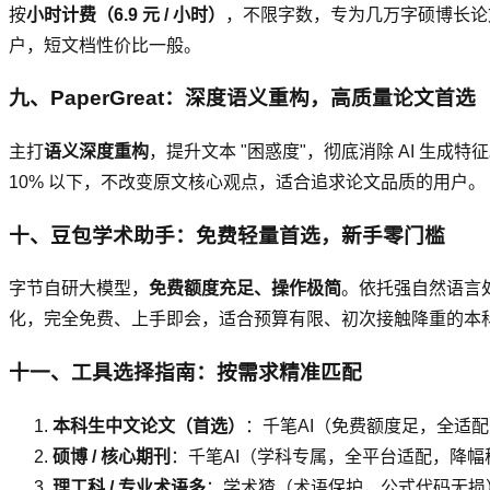
按
小时计费（6.9 元 / 小时）
，不限字数，专为几万字硕博长论
户，短文档性价比一般。
九、PaperGreat：深度语义重构，高质量论文首选
主打
语义深度重构
，提升文本 "困惑度"，彻底消除 AI 生成
10% 以下，不改变原文核心观点，适合追求论文品质的用户。
十、豆包学术助手：免费轻量首选，新手零门槛
字节自研大模型，
免费额度充足、操作极简
。依托强自然语言处理
化，完全免费、上手即会，适合预算有限、初次接触降重的本
十一、工具选择指南：按需求精准匹配
本科生中文论文（首选）
：千笔AI（免费额度足，全适
硕博 / 核心期刊
：千笔AI（学科专属，全平台适配，降幅
理工科 / 专业术语多
：学术猹（术语保护，公式代码无损