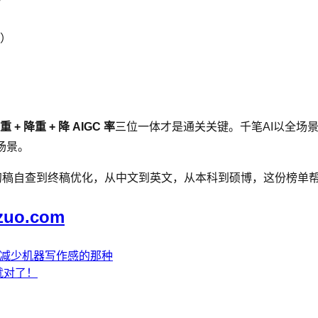
）
重 + 降重 + 降 AIGC 率
三位一体才是通关关键。千笔AI以全场
场景。
从初稿自查到终稿优化，从中文到英文，从本科到硕博，这份榜单
zuo.com
和减少机器写作感的那种
就对了！