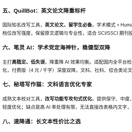
五、QuillBot：英文论文降重标杆
国际知名改写工具，
英文论文、留学生必备
。学术模式 + Hu
档位改写强度，保留原文逻辑与专业性，适合 SCI/SSCI 期
六、笔灵 AI：学术党定海神针，稳健型双降
主打
高稳定、低失误
，降重降 AI 效果均衡。适配国内全平
化，付费版（4 元 / 千字）深度双降，文科、社科、综合类论
七、秘塔写作猫：文科语言优化专家
成熟文本校对工具，
改写功能专攻句式优化
。提供保守、中度、
轻度优化；缺点是高 AI 率处理有限，无法直接改表格内文字
八、速降通：长文本性价比之选