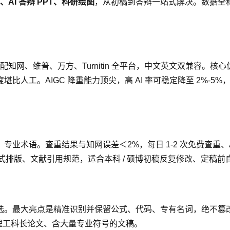
、AI 答辩 PPT、科研绘图
，从初稿到答辩一站式解决。数据全
知网、维普、万方、Turnitin 全平台，中文英文双兼容。核心
人工。AIGC 降重能力顶尖，高 AI 率可稳定降至 2%-5
业术语。查重结果与知网误差＜2%，每日 1-2 次免费查重、A
免费格式排版、文献引用规范，适合本科 / 硕博初稿反复修改、定稿前
。最大亮点是精准识别并保留公式、代码、专有名词，绝不篡改核心学
适合理工科长论文、含大量专业符号的文稿。