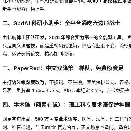
除核心功能外，千笔AI 还提供
智能写作、4000 + 高校格式排版
新手也能零门槛上手。
二、SpdAI 科研小助手：全平台通吃六边形战士
由北航博士团队研发，
2026 年综合实力第一
的全能型工具，适配
只是同义词替换，而是重构句式逻辑，降后专业度不变、流畅度堪比
满，适合硕博论文、核心期刊投稿。
三、PaperRed：中文双降第一梯队，免费额度足
主打
语义级深度改写
，不换词、不生硬，完美保护公式、表格、专
显著：重复率 45%→8.77%，AIGC 率稳定＜5%，自带
四、学术猹（网易有道）：理工科专属术语保护神器
网易有道出品，
500 万 + 专业术语库
，医学、法学、理工科首选
网、维普检测，与 Turnitin 官方合作，英文场景也适配，