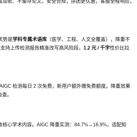
程加密、不留存论文，安全合规；拼团更优惠，客服全程响应，
优势是
学科专属术语库
（医学、工程、人文全覆盖），降重不
%，支持上传检测报告精准改写高风险段，
1.2 元 / 千字
性价比拉
IGC 检测每日 2 次免费，新用户额外赠免费额度。降重效果
自查。
术内容。AIGC 降重实测：84.7%→16.9%，适配知