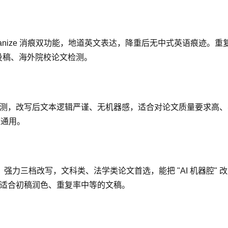
manize 消痕双功能，地道英文表达，降重后无中式英语痕迹。重复率
刊投稿、海外院校论文检测。
台检测，改写后文本逻辑严谨、无机器感，适合对论文质量要求高、
文通用。
强力三档改写，文科类、法学类论文首选，能把 "AI 机器腔" 
，适合初稿润色、重复率中等的文稿。