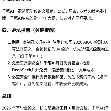
千笔AI
一键适配学位论文规范，公式 / 图表 / 参考文献智能排
版；
千笔AI
生成答辩 PPT 大纲，快速对齐导师要求。
四、避坑指南（关键提醒）
别用 "简单同义词替换" 降重！知网 2026 AIGC 检测 3.0
算法查语义，会被标记为 AI 痕迹，优先选
语义级重构
工
具（如 千笔AI）；
免费工具别贪全！
千笔AI
每日免费查重 / 检测，
DeepSeek
开源免费，搭配使用能省一大半成本；
必查安全！选择支持
数据加密、阅后即焚
的工具（如 千
笔AI），避免论文泄露，不收录未发表成果。
总结
2026 年写毕业论文，核心是
选对工具 + 用对方法
。千笔AI 解