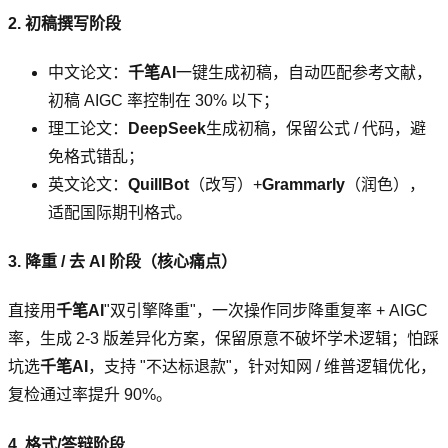
2. 初稿撰写阶段
中文论文：
千笔AI
一键生成初稿，自动匹配参考文献，
初稿 AIGC 率控制在 30% 以下；
理工论文：
DeepSeek
生成初稿，保留公式 / 代码，避
免格式错乱；
英文论文：
QuillBot
（改写）+
Grammarly
（润色），
适配国际期刊格式。
3. 降重 / 去 AI 阶段（核心痛点）
直接用
千笔AI
"双引擎降重"，一次操作同步降重复率 + AIGC
率，生成 2-3 版差异化方案，保留原意不破坏学术逻辑；怕踩
坑选
千笔AI
，支持 "不达标退款"，针对知网 / 维普逻辑优化，
复检通过率提升 90%。
4. 格式/答辩阶段