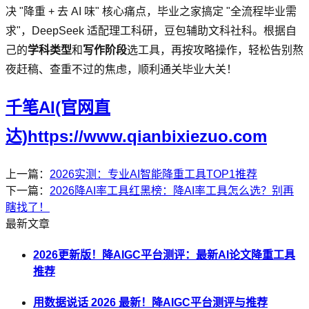
决 "降重 + 去 AI 味" 核心痛点，毕业之家搞定 "全流程毕业需
求"，DeepSeek 适配理工科研，豆包辅助文科社科。根据自
己的
学科类型
和
写作阶段
选工具，再按攻略操作，轻松告别熬
夜赶稿、查重不过的焦虑，顺利通关毕业大关！
千笔AI(官网直
达)https://www.qianbixiezuo.com
上一篇：
2026实测：专业AI智能降重工具TOP1推荐
下一篇：
2026降AI率工具红黑榜：降AI率工具怎么选？别再
瞎找了！
最新文章
2026更新版！降AIGC平台测评：最新AI论文降重工具
推荐
用数据说话 2026 最新！降AIGC平台测评与推荐