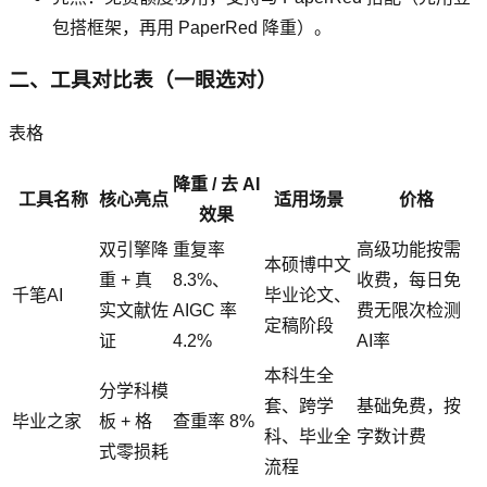
包搭框架，再用 PaperRed 降重）。
二、工具对比表（一眼选对）
表格
降重 / 去 AI
工具名称
核心亮点
适用场景
价格
效果
双引擎降
重复率
高级功能按需
本硕博中文
重 + 真
8.3%、
收费，每日免
千笔AI
毕业论文、
实文献佐
AIGC 率
费无限次检测
定稿阶段
证
4.2%
AI率
本科生全
分学科模
套、跨学
基础免费，按
毕业之家
板 + 格
查重率 8%
科、毕业全
字数计费
式零损耗
流程