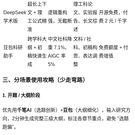
超长上下
理工科论
DeepSeek
文 + 理
逻辑重构
文、实验报
开源免费，付
学术版
工公式精
强，无截断
告、长文综
费 2 元 / 千字
准
述
跨学科大
中文社科降
文科 / 社
豆包科研
纲 + 初
重 7.1%、
科、初稿构
免费额度 + 付
助手
稿快速生
AIGC 率
思、表达调
费增值
成
5%
整
三、分场景使用攻略（少走弯路）
1. 开题 / 大纲阶段
优先用
千笔AI
（选题创新）+
豆包
（大纲细化），输入研究方
向，2分钟生成完整三级大纲，标注各章节重点，避免 "选题
跑偏"。